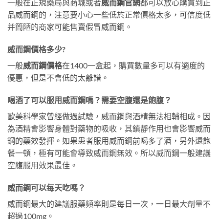
一般在正規藥局與商城或者
威而鋼官網
都可以放心購買到正
品威而鋼的，注意要小心一些低於正常價格太多，可信度低
并簡陋的商家可能售賣假冒威而鋼。
威而鋼價格多少?
一般
威而鋼價格
在1400一盒起，購買數量多可以有適度的
優惠，但是不會低的太離譜。
喝酒了可以服用威而鋼嗎？需要空腹還是飽腹？
歐美科學家曾經做過試驗，威而鋼與酒精無法相輔相成。因
為酒精會影響身體對藥物的吸收，其鎮靜作用也會影響威而
鋼的藥效發揮。如果患者服用威而鋼前喝多了酒，另外還飽
餐一頓，極有可能會導致威而鋼無效。所以威而鋼一般建議
空腹服用效果最佳。
威而鋼可以每天吃嗎？
威而鋼最大的建議服藥頻率則是每日一次，一日最大劑量不
超過100mg。