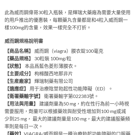
此為威而鋼偉哥30粒入瓶裝，是輝瑞大藥廠為需要大量使用
的用戶推出的優惠裝，每顆藥丸含量都是和4粒入威而鋼一
樣100mg的含量，效果一樣完全不打折。
威而鋼規格說明書
【商品名稱】
威而鋼（viagra）膜衣錠100毫克
【藥品規格】
30粒裝 100mg/粒
【狀態】
本品爲藍色菱形薄膜衣。
【主要成分】
枸橼酸西地那非片
【生産廠家】
輝瑞制藥有限公司
【適應症】
用于治療陰莖勃起性功能障礙（ED）。
【衛署藥輸字號】
衛署藥輸字第022383號。
【用法與用量】
建議劑量為50 mg，約在性行為前一小時視
需要服用，劑量可以根據藥效與耐受性增加到100 mg或減
少到25 mg， 最大的建議劑量是100 mg，最大的建議服藥頻
率則是每日一次。
【藥效】
VIAGRA/威而鋼是一種治療勃起功能障礙的口服藥