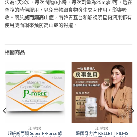
法為1天3次，每次間隔8小時，每次劑量為25mg即可，選在
空腹的時候服用，以免藥物跟食物發生交互作用，影響吸
收。關於
威而鋼高山症
，南韓青瓦台和影視明星何潤東都有
使用威而鋼來預防高山症的報道。
相關商品
延時助勃
延時助勃
超級威而鋼 Super P-Force 綠
韓國奇力片 KELLETT FILMS