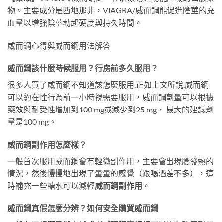
物。主要成分是西地那非，VIAGRA/威而鋼能促進陰莖的充
血量以增強陰莖勃起硬度與持久時間。
威而鋼心得與威而鋼用法解答
威而鋼該什麼時候服用？行房前多久服用？
很多人買了威而鋼不知道該怎麼服用,正如上文所說,威而鋼
可以約在性行為前一小時視需要服用，威而鋼劑量可以根據
藥效與耐受性增加到100 mg或減少到25 mg， 最大的建議劑
量是100 mg。
威而鋼副作用怎麼樣？
一般首次服用威而鋼會有輕微副作用，主要會出現臉發熱的
情況，然後慢慢地出現了暈暈的感覺（跟喝酒差不多），這
時補充一些糖水可以減輕
威而鋼副作用
。
威而鋼真假怎麼分辨？如何安全
購買威而鋼