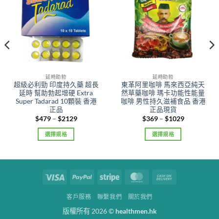
延時助勃
延時助勃
超級必利勁 印度持久藥 超長
東革阿里咖啡 馬來西亞純天
延時 幫助勃起增硬 Extra
然草藥咖啡 瑪卡功能性能量
Super Tadarad 10顆裝 香港
咖啡 男性持久滋補食品 香港
正品
正品現貨
Price
Price
$
479
–
$
2129
$
369
–
$
1029
range:
range:
$479
$369
選擇規格
選擇規格
through
through
$2129
$1029
This
This
product
product
has
has
multiple
multiple
Visa
PayPal
Stripe
MasterCard
Cash
variants.
variants.
On
The
The
客戶服務
聯繫我們
關於我們
Delivery
options
options
版權所有 2026 ©
healthmen.hk
may
may