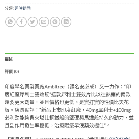
分類:
延時助勃
描述
評價 (0)
印度學名藥製藥廠Ambitree（譯名安必成）又一力作：“印
度紅魔犀利士雙效錠”這款犀利士雙效片比以往熱銷的兩款
還要更大劑量，並且價格也更低。是實打實的性價比天花
板。店長點評：“新品上市印度紅魔，40mg犀利士+100mg
必利勁能夠帶來堪比鋼鐵般的堅硬與馬達般持久的動力，並
且副作用發生率極低，治療陽痿早洩藥效極佳”。