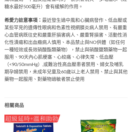
糖水最好500毫升）會有緩解的作用。
希愛力註意事項：
最近發生過中風和心臟病發作、低血壓或
某些罕見的遺傳性眼病和色素性視網膜炎病人禁用、有嚴重
心血管病既往史和嚴重肝損害病人、嚴重腎損害、活動性消
化性潰瘍和出血癥病人慎用、本品禁止與NO供體（如任何
一種短效或長效硝酸酯類藥物），禁止與硝酸鹽類藥物一起
服用、90天內心肌梗塞、心絞痛、心律失常、低血壓
（<90/50mmHg）,或難治性高血壓患者禁用、婦女及哺乳
期孕婦禁用，未成年兒童及60歲以上老人禁用、禁止與其他
藥物一起服用、對藥物過敏者禁止使用
相關商品