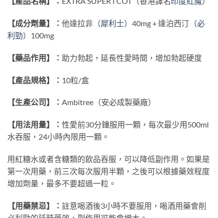
【產品名稱】：
EXTRA SUPER I COT（香港譯名
印度紅魔
）
【成分劑量】：
他達拉非（
犀利士
）40mg + 達泊西汀（
必
利勁
）100mg
【藥品作用】：
助力勃起，延長性愛時間，增加勃起硬度
【產品規格】：
10粒/盒
【生產公司】：
Ambitree（安必成製藥廠）
【用法用量】：
性愛前30分鐘服用一顆，每次最少用500ml
水吞服，24小時內限用一顆。
用紅糖水或者含糖類的飲品吞服，可以降低副作用。如果是
第一次用藥，前三次每次服用半顆，之後可以根據藥效程度
增加劑量，最多不要超過一粒。
【用藥禁忌】：
註意喝酒後3小時不要服用，喝酒用藥會削
必利勁的延時藥效，副作用可能會增大。