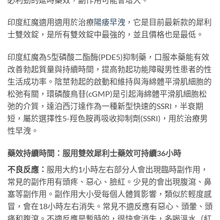
印度紅魔適用適用於治療
陽痿早洩
，它是目前最新款的犀利
士雙效錠，是所有雙效錠中最強的，並且價格也是最低。
印度紅魔為5型磷酸二酯酶(PDE5)抑制藥，口服本藥能有效
改善勃起質量與持續時間，提高勃起功能障礙男性患者的性
生活成功率。陰莖勃起的啟動和維持與海綿體平滑肌細胞的
松弛有關，環磷酸鳥苷(cGMP)是引起海綿體平滑肌細胞松
弛的介質，達泊西汀達作為一種新型快速的SSRI，半衰期
短，屬於選擇性5-羥色胺再吸收抑制劑(SSRI)，用於治療男
性早洩。
藥效持續時間：服用雙效犀利士藥效可持續36小時
不良反應：
服用大約1小時左右部分人會出現臨時副作用，
常見的副作用有頭疼、惡心、臉紅。少見的會出現腹瀉、鼻
塞等副作用。副作用大小受每個人體質影響，類似於輕度感
冒，會在18小時左右消失。常見不適反應有惡心、頭暈、頭
痛和腹瀉。不適反應是暫時的，很快會消失，多喝溫水（紅