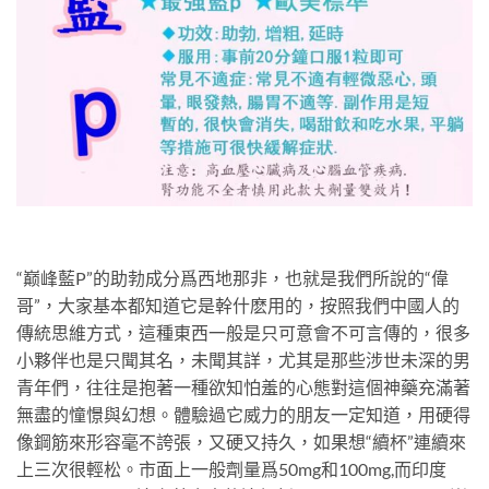
“巅峰藍P”的助勃成分爲西地那非，也就是我們所說的“偉
哥”，大家基本都知道它是幹什麽用的，按照我們中國人的
傳統思維方式，這種東西一般是只可意會不可言傳的，很多
小夥伴也是只聞其名，未聞其詳，尤其是那些涉世未深的男
青年們，往往是抱著一種欲知怕羞的心態對這個神藥充滿著
無盡的憧憬與幻想。體驗過它威力的朋友一定知道，用硬得
像鋼筋來形容毫不誇張，又硬又持久，如果想“續杯”連續來
上三次很輕松。市面上一般劑量爲50mg和100mg,而印度