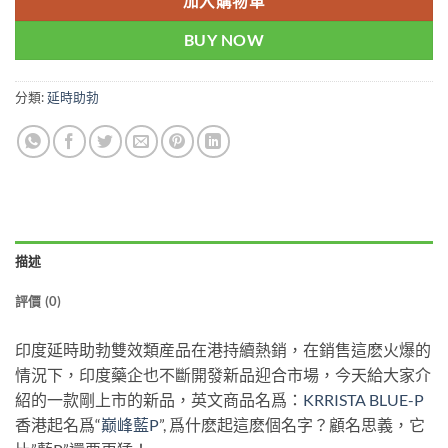
加入購物車
BUY NOW
分類:
延時助勃
描述
評價 (0)
印度延時助勃雙效類産品在港持續熱銷，在銷售這麽火爆的
情況下，印度藥企也不斷開發新品迎合市場，今天給大家介
紹的一款剛上市的新品，英文商品名爲：
KRRISTA BLUE-P
香港起名爲“
巅峰藍P
”, 爲什麽起這麽個名字？顧名思義，它