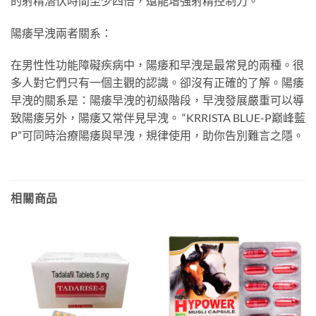
的射精潛伏時間至少四倍，還能增強射精控制力。
陽痿早洩兩者關系：
在男性性功能障礙疾病中，陽痿和早洩是最常見的兩種。很
多人對它們只有一個主觀的認識。卻沒有正確的了解。陽痿
早洩的關系是：陽痿早洩的初級階段，早洩發展嚴重可以導
致陽痿另外，陽痿又常伴見早洩。 “KRRISTA BLUE-P巅峰藍
P”可同時治療陽痿與早洩，規律使用，助你告別難言之隱。
相關商品