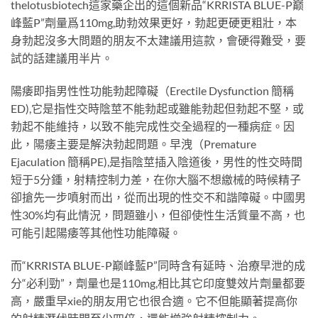
thelotusbiotech這家藥企出的這個新品“KRRISTA BLUE-P巅
峰藍P”劑量爲110mg,助勃效果更好，勃起更硬更粗壯，本
身勃起沒多大問題的朋友不太建議用這款，會硬得難受，要
試的話建議用半片。
陽痿即指男性性功能勃起障礙（Erectile Dysfunction 簡稱
ED),它是指性交時陰莖不能勃起或雖能勃起但勃起不堅，或
勃起不能維持，以致不能完成性交全過程的一種病症。因
此，陽痿主要是解決勃起問題。早洩（Premature
Ejaculation 簡稱PE),是指陰莖插入陰道後，男性的性交時間
短于5分鍾，射精控制力差，在你大腦不想繳械的時候精子
卻搶先一步噴射而出，從而出現的性交不和諧障礙。中國男
性30%均有此情況，問題雖小，但卻使性生活質量不高，也
可能引起陽痿等其他性功能障礙。
而“KRRISTA BLUE-P巅峰藍P”同時含有延時、治療早泄的成
分“必利勁”，劑量也是110mg,相比其它印度雙效片劑量都要
高，嚴重早xie的朋友用它也很合適。它不但能顯著提高你