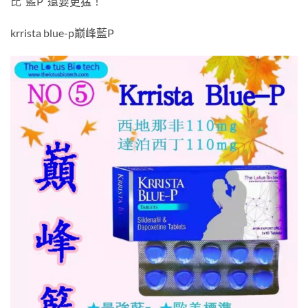
比”藍P”還要更猛！
krrista blue-p巅峰藍P