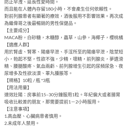
防止早洩、延長性愛時間。
而且能在人體內存留180小時，不會產生任何依賴性。
對前列腺患者有顯著的療效，酒後服用不影響效果。再次成
為繼偉哥之後最暢銷的男性保健品。
【主要成分】
MACA粉，白砂糖，木糖醇，蟲草，山參，海椰子，櫻桃橘
【適應人群】
用於腎虛、腎寒、陽痿早泄、手淫所至的陽痿早泄，陰莖短
小，勃起不堅，性欲不強，少精，壞精，前列腺炎，夢遺滑
精、腰腿酸疼、氣血兩虧、前列腺增生引起的尿頻尿急、夜
尿增多及性欲淡漠、睪丸腫脹等。
【規格】10粒 / 瓶 *3瓶
【用法用量】
速效壯陽：房事前15–30分鐘服用1粒。年紀偏大或者腸胃
吸收比較差的朋友，那需要提前1－2小時服用。
【注意事項】
1.高血壓、心臟病患者慎用。
2.未成年人禁用。