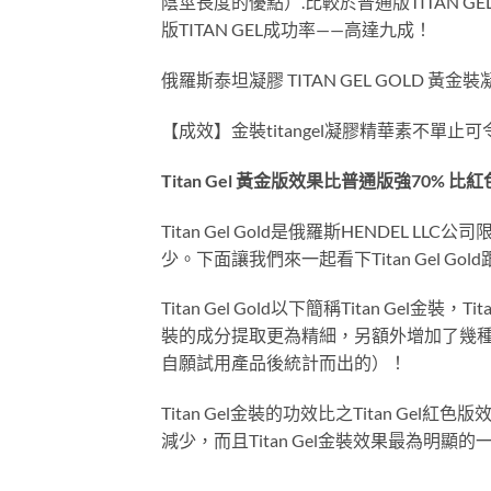
陰莖長度的優點）.比較於普通版TITAN
版TITAN GEL成功率——高達九成！
俄羅斯泰坦凝膠 TITAN GEL GOLD
【成效】金裝titangel凝膠精華素不單止
Titan Gel 黃金版效果比普通版強70% 比
Titan Gel Gold是俄羅斯HEND
少。下面讓我們來一起看下Titan Gel G
Titan Gel Gold以下簡稱Titan Ge
裝的成分提取更為精細，另額外增加了幾種成
自願試用產品後統計而出的）！
Titan Gel金裝的功效比之Titan G
減少，而且Titan Gel金裝效果最為明