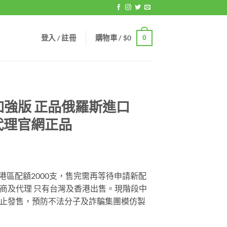
登入 / 註冊
購物車 /
$
0
0
黃金加強版 正品俄羅斯進口
港總代理官網正品
發售香港區配額2000支，售完需再等待申請新配
商及代理 只有台灣及香港出售。現階段中
止發售，預防不法分子及詐騙集團模仿製