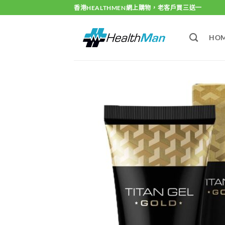
Skip
香港HEALTHMEN網上購物，老客戶買三送一
to
content
HO