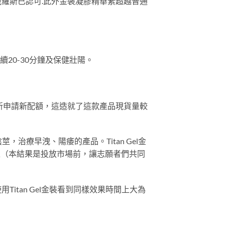
及俄羅斯已認可.此外金裝凝膠精華素超越普通
續20-30分鐘及保健壯陽。
後需要重新申請新配額，這造就了這款產品現貨量較
效增大陰莖，治療早洩、陽痿的產品。Titan Gel金
以上（本結果是投放市場前，讓志願者們共同
用Titan Gel金裝看到同樣效果時間上大為