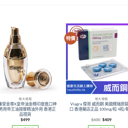
特價
增大增粗
增大增粗
臻堂金尊X皇帝油金樽印度進口神
Viagra 偉哥 威而鋼 美國輝瑞原
男用帝王油按摩精油外用 香港正
口 香港藥店正品 100mg/粒 4粒/
品現貨
Original
Current
$
499
$
600
$
409
price
price
was:
is: