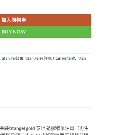
斯進口 Titan Gel香港總代理官網正品 數量
加入購物車
BUY NOW
,
titan gel效果
,
titan gel有效嗎
,
titan gel無效
,
Titan
itangel gold 泰坦凝膠精華注重（再生