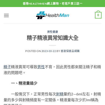
Skip
香港HEALTHMEN網上購物，老客戶買三送一
to
content
0
男性健康
精子精液異常知識大全
POSTED ON
2023-03-22
BY
香港保健品網購
精子
精液異常可導致
男性
不育，因此男性都來關注精子和精
液的問題吧。
一、精液量過少
一般情況下，正常男性每次
射精
量約2—6ml左右，射精
量的多少與射精頻度有一定關係。精液量每次少於lml稱為