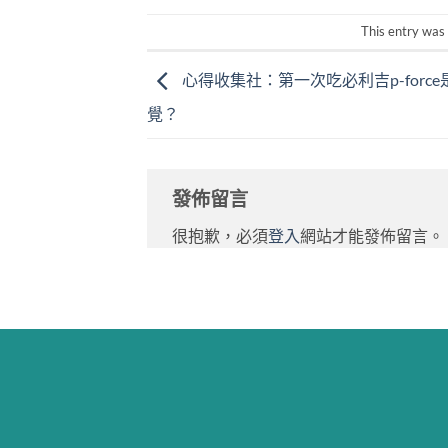
This entry was
心得收集社：第一次吃必利吉p-forc
覺？
發佈留言
很抱歉，必須
登入
網站才能發佈留言。