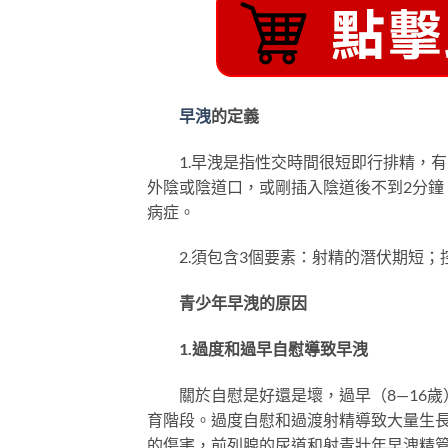
早洩
的定義
1.早洩是指性交時間很短即行排精，有
外陰或陰道口，或剛插入陰道後不到2分鐘
病症。
2.須包含3個要素：射精的潛伏期短；
青少年早洩的原因
1.過度和過早自慰導致早洩
關於自慰是好還是壞，過早（8—16歲
育階段。過度自慰和過渡射精導致大量生
的傷害，前列腺的尿道和射青壯年早洩精