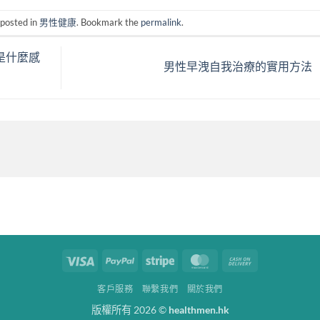
 posted in
男性健康
. Bookmark the
permalink
.
e是什麼感
男性早洩自我治療的實用方法
Visa
PayPal
Stripe
MasterCard
Cash
On
客戶服務
聯繫我們
關於我們
Delivery
版權所有 2026 ©
healthmen.hk