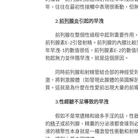
年，往往在最初性接觸中表現很衝動，但
2.
前列腺炎
引起的早洩
前列腺在整個性過程中起到重要作用，前列
前列腺素E-2引發射精。前列腺的內膜比
年早洩-1的數值很低，前列腺素E-2的
勃起無力並伴隨早洩，就是這個原因。
同時前列腺和射精管結合部的神經受到傷
激，將刺激腺體（如發現此腺體的英國解剖
質。這就是為什麼在性愛前出現大量的前
3.性經驗不足導致的早洩
假如不是常遺精和過多手淫的話，性器官
的
精子
或前列腺、精囊的分泌液都會達到
液的積聚性本身就是一種激發性衝動和射