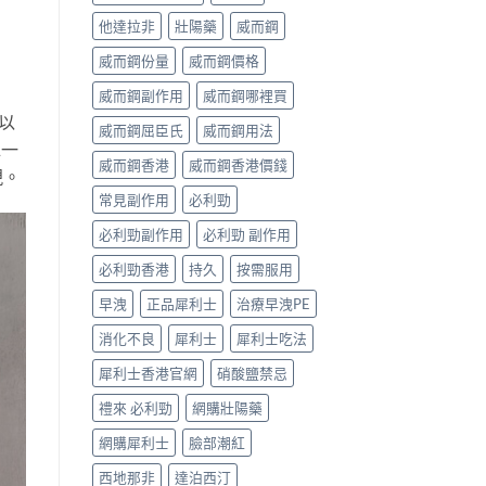
他達拉非
壯陽藥
威而鋼
威而鋼份量
威而鋼價格
威而鋼副作用
威而鋼哪裡買
以
威而鋼屈臣氏
威而鋼用法
水一
威而鋼香港
威而鋼香港價錢
現。
常見副作用
必利勁
必利勁副作用
必利勁 副作用
必利勁香港
持久
按需服用
早洩
正品犀利士
治療早洩PE
消化不良
犀利士
犀利士吃法
犀利士香港官網
硝酸鹽禁忌
禮來 必利勁
網購壯陽藥
網購犀利士
臉部潮紅
西地那非
達泊西汀