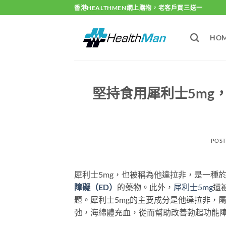
Skip
香港HEALTHMEN網上購物，老客戶買三送一
to
content
HO
堅持食用犀利士5mg
POS
犀利士5mg，也被稱為他達拉非，是一種於
障礙（ED）
的藥物。此外，
犀利士5mg
還
題。犀利士5mg的主要成分是他達拉非，屬
弛，海綿體充血，從而幫助改善勃起功能