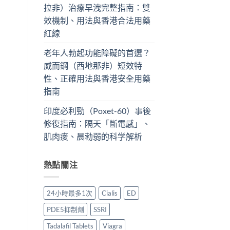
拉非）治療早洩完整指南：雙
效機制、用法與香港合法用藥
紅線
老年人勃起功能障礙的首選？
威而鋼（西地那非）短效特
性、正確用法與香港安全用藥
指南
印度必利勁（Poxet-60）事後
修復指南：隔天「斷電感」、
肌肉痠、晨勃弱的科学解析
熱點關注
24小時最多1次
Cialis
ED
PDE5抑制劑
SSRI
Tadalafil Tablets
Viagra