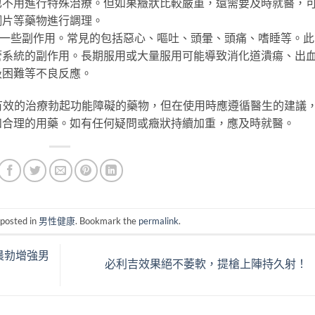
也不用進行特殊治療。但如果癥狀比較嚴重，還需要及時就醫，
酮片等藥物進行調理。
起一些副作用。常見的包括惡心、嘔吐、頭暈、頭痛、嗜睡等。此
管系統的副作用。長期服用或大量服用可能導致消化道潰瘍、出
吸困難等不良反應。
種有效的治療勃起功能障礙的藥物，但在使用時應遵循醫生的建議
和合理的用藥。如有任何疑問或癥狀持續加重，應及時就醫。
 posted in
男性健康
. Bookmark the
permalink
.
晨勃增強男
必利吉效果絕不萎軟，提槍上陣持久射！