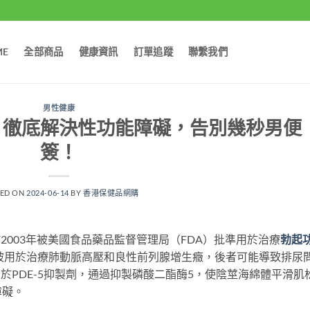
ME
全部商品
健康資訊
訂單追蹤
聯繫我們
男性健康
，徹底解決性功能障礙，告別幾秒男便
簽！
TED ON
2024-06-14
BY
香港保健品網購
2003年被美國食品藥品監督管理局（FDA）批準用於治療
勃起
被用於治療肺動脈高壓和良性前列腺增生癥，後者可能導致排尿
於PDE-5抑製劑，通過抑製磷酸二酯酶5，使陰莖海綿體平滑肌
障礙。