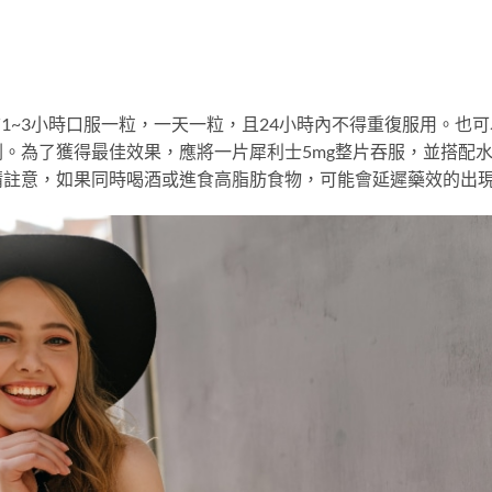
1~3小時口服一粒，一天一粒，且24小時內不得重復服用。也可
。為了獲得最佳效果，應將一片犀利士5mg整片吞服，並搭配
請註意，如果同時喝酒或進食高脂肪食物，可能會延遲藥效的出