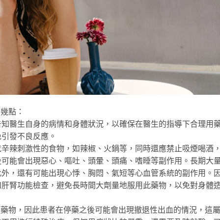
下幾點：
告知醫生自身的病情和身體狀況，以確保在醫生的指導下合理用
免引發不良反應。
吃辛辣刺激性的食物，如辣椒、火鍋等，同時還應禁止吸煙喝酒
後可能會出現惡心、嘔吐、頭暈、頭痛、嗜睡等副作用。長期大
此外，還有可能出現心悸、胸悶、氣短等心血管系統的副作用。
和肝腎功能檢查，避免長時間大劑量地服用此藥物，以免對身體
類藥物，因此患者在停藥之後可能會出現撤退性出血的情況，這