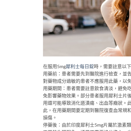
在服用5mg
犀利士每日錠
時，需要註意以
用藥前：患者需要先到醫院進行檢查，並
對藥物成分過敏的患者不應服用此藥，以
用藥期間：患者需要註意飲食清淡，避免
免影響藥物效果。部分患者服用犀利士片
用還可能導致消化道潰瘍、出血等癥狀。
此，在用藥期間要定期到醫院復查血常規
損傷。
停藥後：由於印度犀利士5mg片屬於激素