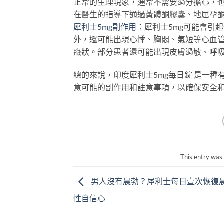
正常的生理現象，通常不需要過分擔心，
在醫生的指導下通過黃體酮膠囊、地屈孕
犀利士5mg副作用
：犀利士5mg可能會引
外，還可能出現心悸、胸悶、氣短等心血
癥狀。部分患者還可能出現皮膚過敏、呼
總的來說，印度犀利士5mg每日錠 是一
意可能的副作用和註意事項，以確保安全
This entry was
男人沒有晨勃？犀利士每日壹次恢復
性自信心