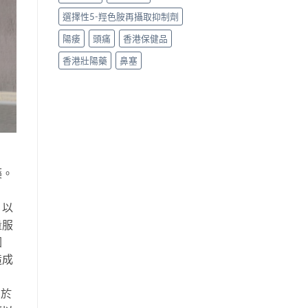
選擇性5-羥色胺再攝取抑制劑
陽痿
頭痛
香港保健品
香港壯陽藥
鼻塞
藥。
，以
量服
因
造成
屬於