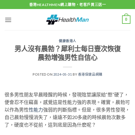
Skip
香港HEALTHMEN網上購物，老客戶買三送一
to
content
0
健康香港人
男人沒有晨勃？犀利士每日壹次恢復
晨勃增強男性自信心
POSTED ON
2024-05-31
BY
香港保健品網購
很多男性朋友早晨睡醒的時候，發現陰莖讓尿給“憋”硬了，
便會忍不住竊喜，感覺這是性能力強的表現。確實，晨勃可
以作為男性
性能力
強弱的判斷指標。但是，很多男性發現，
自己晨勃慢慢消失了，遠遠不如20多歲的時候晨勃次數多
了，硬度也不從前，這到底是因為什麽呢？