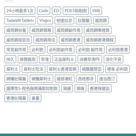
24小時最多1次
Cialis
ED
PDE5抑制劑
SSRI
Tadalafil Tablets
Viagra
他達拉非
壯陽藥
威而鋼
威而鋼份量
威而鋼價格
威而鋼副作用
威而鋼哪裡買
威而鋼屈臣氏
威而鋼用法
威而鋼香港
威而鋼香港價錢
常見副作用
必利勁
必利勁副作用
必利勁 副作用
必利勁香港
持久
按需服用
早洩
正品犀利士
治療早洩PE
消化不良
犀利士
犀利士吃法
犀利士香港官網
硝酸鹽禁忌
禮來 必利勁
網購壯陽藥
網購犀利士
臉部潮紅
西地那非
達泊西汀
選擇性5-羥色胺再攝取抑制劑
陽痿
頭痛
香港保健品
香港壯陽藥
鼻塞