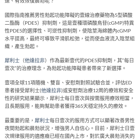
速、有效恢復晨勃呢？
國際指南推薦男性勃起功能障礙的壹線治療藥物為5型磷酸
二酯酶（PDE5）抑制劑，這是壹種環磷酸鳥苷(cGMP)特異
性PDE5的選擇性、可逆性抑制劑，使陰莖海綿體內cGMP
水平提高，最終可導致平滑肌松弛，從而使血液流入陰莖組
織，產生勃起。
犀利士
（
他達拉非
）作為最新壹代的PDE5抑制劑，其“每日
壹次”的治療理念，為勃起功能障礙患者帶來了新選擇。
壹項全球11項隨機、雙盲、安慰劑對照試驗合並，評估ED
患者接受犀利士(
他達拉非
)或安慰劑治療12周的療效和安全
性的研究結果顯示，犀利士每日壹次與按需服用療效相當，
且長期服用，能夠幫助患者獲得365天穩定持久的療效。
最重要的是，
犀利士
每日壹次的服用方式可以顯著改善男性
夜間勃起和晨勃狀況，增強男人自信心。目前，犀利士日壹
次規律服用的適應癥已經在國內上市，對於廣大晨勃消失的