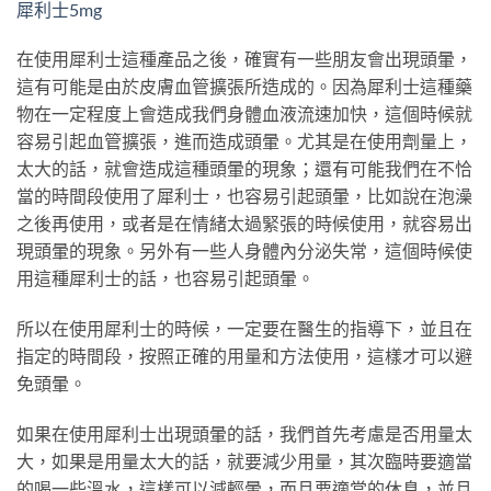
犀利士5mg
在使用犀利士這種產品之後，確實有一些朋友會出現頭暈，
這有可能是由於皮膚血管擴張所造成的。因為犀利士這種藥
物在一定程度上會造成我們身體血液流速加快，這個時候就
容易引起血管擴張，進而造成頭暈。尤其是在使用劑量上，
太大的話，就會造成這種頭暈的現象；還有可能我們在不恰
當的時間段使用了犀利士，也容易引起頭暈，比如說在泡澡
之後再使用，或者是在情緒太過緊張的時候使用，就容易出
現頭暈的現象。另外有一些人身體內分泌失常，這個時候使
用這種犀利士的話，也容易引起頭暈。
所以在使用犀利士的時候，一定要在醫生的指導下，並且在
指定的時間段，按照正確的用量和方法使用，這樣才可以避
免頭暈。
如果在使用犀利士出現頭暈的話，我們首先考慮是否用量太
大，如果是用量太大的話，就要減少用量，其次臨時要適當
的喝一些溫水，這樣可以減輕暈，而且要適當的休息，並且