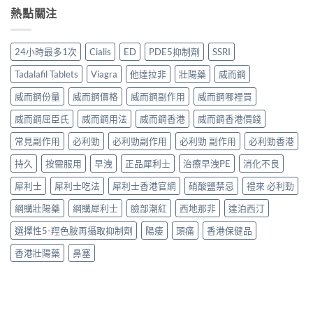
熱點關注
24小時最多1次
Cialis
ED
PDE5抑制劑
SSRI
Tadalafil Tablets
Viagra
他達拉非
壯陽藥
威而鋼
威而鋼份量
威而鋼價格
威而鋼副作用
威而鋼哪裡買
威而鋼屈臣氏
威而鋼用法
威而鋼香港
威而鋼香港價錢
常見副作用
必利勁
必利勁副作用
必利勁 副作用
必利勁香港
持久
按需服用
早洩
正品犀利士
治療早洩PE
消化不良
犀利士
犀利士吃法
犀利士香港官網
硝酸鹽禁忌
禮來 必利勁
網購壯陽藥
網購犀利士
臉部潮紅
西地那非
達泊西汀
選擇性5-羥色胺再攝取抑制劑
陽痿
頭痛
香港保健品
香港壯陽藥
鼻塞