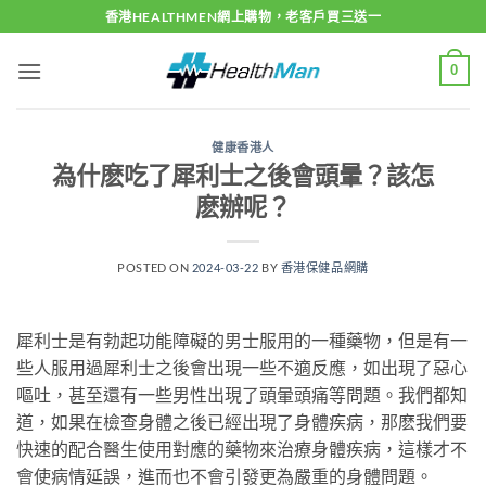
Skip
香港HEALTHMEN網上購物，老客戶買三送一
to
content
0
健康香港人
為什麽吃了犀利士之後會頭暈？該怎
麽辦呢？
POSTED ON
2024-03-22
BY
香港保健品網購
犀利士是有勃起功能障礙的男士服用的一種藥物，但是有一
些人服用過犀利士之後會出現一些不適反應，如出現了惡心
嘔吐，甚至還有一些男性出現了頭暈頭痛等問題。我們都知
道，如果在檢查身體之後已經出現了身體疾病，那麽我們要
快速的配合醫生使用對應的藥物來治療身體疾病，這樣才不
會使病情延誤，進而也不會引發更為嚴重的身體問題。