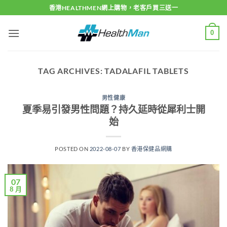
Skip
香港HEALTHMEN網上購物，老客戶買三送一
to
content
0
TAG ARCHIVES:
TADALAFIL TABLETS
男性健康
夏季易引發男性問題？持久延時從犀利士開
始
POSTED ON
2022-08-07
BY
香港保健品網購
07
8 月