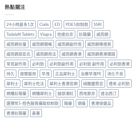
熱點關注
24小時最多1次
Cialis
ED
PDE5抑制劑
SSRI
Tadalafil Tablets
Viagra
他達拉非
壯陽藥
威而鋼
威而鋼份量
威而鋼價格
威而鋼副作用
威而鋼哪裡買
威而鋼屈臣氏
威而鋼用法
威而鋼香港
威而鋼香港價錢
常見副作用
必利勁
必利勁副作用
必利勁 副作用
必利勁香港
持久
按需服用
早洩
正品犀利士
治療早洩PE
消化不良
犀利士
犀利士吃法
犀利士香港官網
硝酸鹽禁忌
禮來 必利勁
網購壯陽藥
網購犀利士
臉部潮紅
西地那非
達泊西汀
選擇性5-羥色胺再攝取抑制劑
陽痿
頭痛
香港保健品
香港壯陽藥
鼻塞