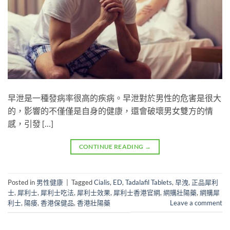
早泄是一種發病率很高的疾病。早泄對於男性的危害是很大
的，影響的不僅僅是自身的健康，還會破壞男女雙方的情
感，引發 […]
CONTINUE READING
→
Posted in
男性健康
|
Tagged
Cialis
,
ED
,
Tadalafil Tablets
,
早洩
,
正品犀利
士
,
犀利士
,
犀利士吃法
,
犀利士效果
,
犀利士香港官網
,
網購壯陽藥
,
網購犀
利士
,
陽痿
,
香港保健品
,
香港壯陽藥
Leave a comment