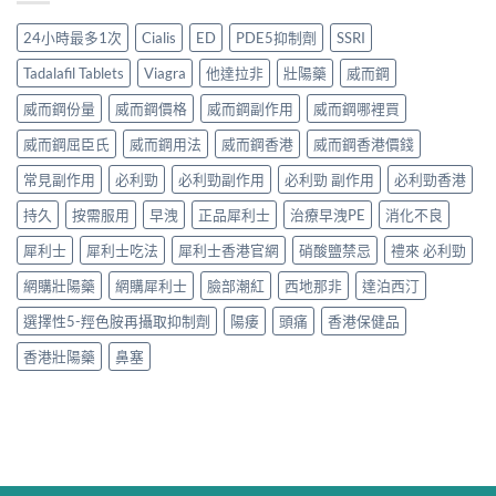
24小時最多1次
Cialis
ED
PDE5抑制劑
SSRI
Tadalafil Tablets
Viagra
他達拉非
壯陽藥
威而鋼
威而鋼份量
威而鋼價格
威而鋼副作用
威而鋼哪裡買
威而鋼屈臣氏
威而鋼用法
威而鋼香港
威而鋼香港價錢
常見副作用
必利勁
必利勁副作用
必利勁 副作用
必利勁香港
持久
按需服用
早洩
正品犀利士
治療早洩PE
消化不良
犀利士
犀利士吃法
犀利士香港官網
硝酸鹽禁忌
禮來 必利勁
網購壯陽藥
網購犀利士
臉部潮紅
西地那非
達泊西汀
選擇性5-羥色胺再攝取抑制劑
陽痿
頭痛
香港保健品
香港壯陽藥
鼻塞