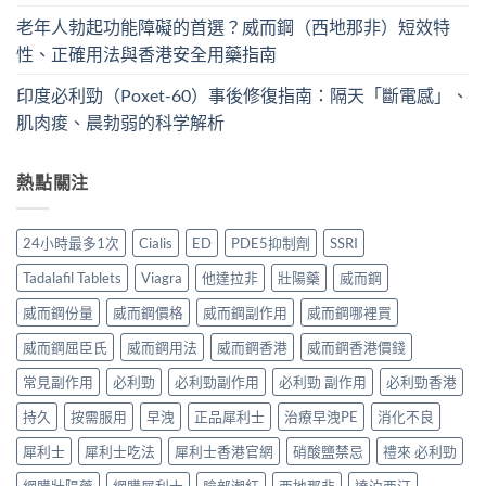
老年人勃起功能障礙的首選？威而鋼（西地那非）短效特
性、正確用法與香港安全用藥指南
印度必利勁（Poxet-60）事後修復指南：隔天「斷電感」、
肌肉痠、晨勃弱的科学解析
熱點關注
24小時最多1次
Cialis
ED
PDE5抑制劑
SSRI
Tadalafil Tablets
Viagra
他達拉非
壯陽藥
威而鋼
威而鋼份量
威而鋼價格
威而鋼副作用
威而鋼哪裡買
威而鋼屈臣氏
威而鋼用法
威而鋼香港
威而鋼香港價錢
常見副作用
必利勁
必利勁副作用
必利勁 副作用
必利勁香港
持久
按需服用
早洩
正品犀利士
治療早洩PE
消化不良
犀利士
犀利士吃法
犀利士香港官網
硝酸鹽禁忌
禮來 必利勁
網購壯陽藥
網購犀利士
臉部潮紅
西地那非
達泊西汀