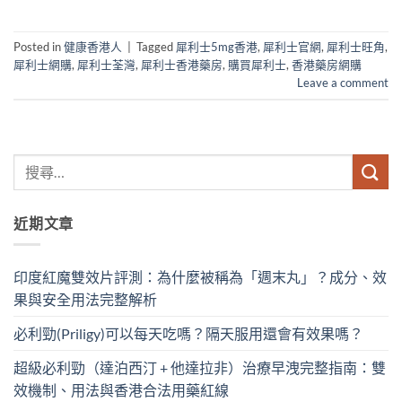
Posted in
健康香港人
|
Tagged
犀利士5mg香港
,
犀利士官網
,
犀利士旺角
,
犀利士網購
,
犀利士荃灣
,
犀利士香港藥房
,
購買犀利士
,
香港藥房網購
Leave a comment
近期文章
印度紅魔雙效片評測：為什麼被稱為「週末丸」？成分、效
果與安全用法完整解析
必利勁(Priligy)可以每天吃嗎？隔天服用還會有效果嗎？
超級必利勁（達泊西汀 + 他達拉非）治療早洩完整指南：雙
效機制、用法與香港合法用藥紅線