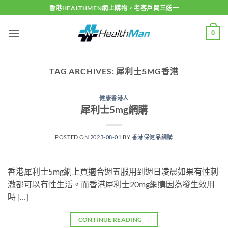
Skip
香港HEALTHMEN網上購物，老客戶買三送一
to
content
0
TAG ARCHIVES:
犀利士5MG香港
健康香港人
犀利士5mg網購
POSTED ON
2023-08-01
BY
香港保健品網購
香港犀利士5mg網上買適合週五服用到週日凌晨如果有性刺
激都可以有性生活。而香港犀利士20mg網購因為發生效用
時 […]
CONTINUE READING
→