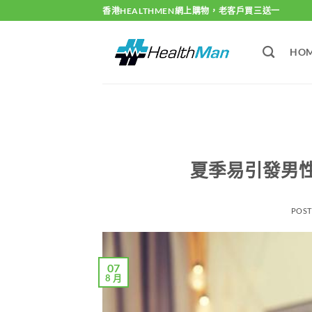
Skip
香港HEALTHMEN網上購物，老客戶買三送一
to
content
HO
夏季易引發男
POS
07
8 月