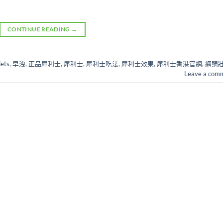
CONTINUE READING
→
lets
,
早洩
,
正品犀利士
,
犀利士
,
犀利士吃法
,
犀利士效果
,
犀利士香港官網
,
網購
Leave a com