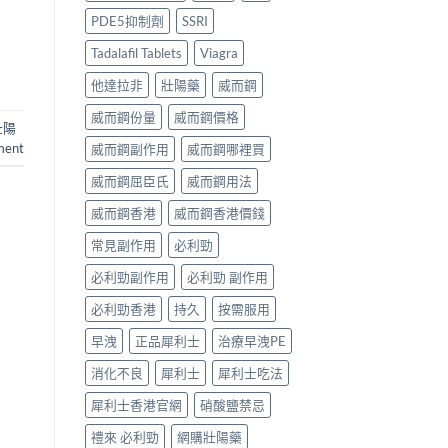
PDE5抑制劑
SSRI
Tadalafil Tablets
Viagra
他達拉非
壯陽藥
威而鋼
威而鋼份量
威而鋼價格
壯陽
ment
威而鋼副作用
威而鋼哪裡買
威而鋼屈臣氏
威而鋼用法
威而鋼香港
威而鋼香港價錢
常見副作用
必利勁
必利勁副作用
必利勁 副作用
必利勁香港
持久
按需服用
早洩
正品犀利士
治療早洩PE
消化不良
犀利士
犀利士吃法
犀利士香港官網
硝酸鹽禁忌
禮來 必利勁
網購壯陽藥