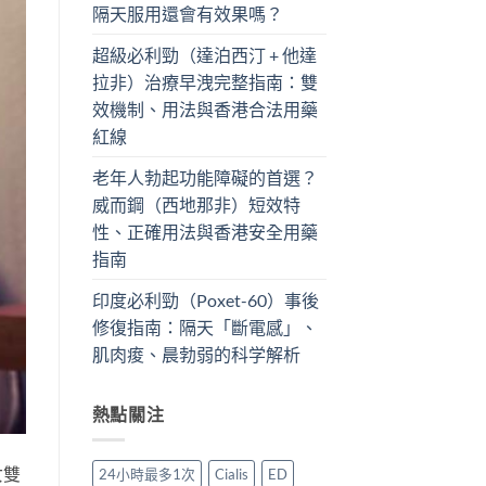
隔天服用還會有效果嗎？
超級必利勁（達泊西汀 + 他達
拉非）治療早洩完整指南：雙
效機制、用法與香港合法用藥
紅線
老年人勃起功能障礙的首選？
威而鋼（西地那非）短效特
性、正確用法與香港安全用藥
指南
印度必利勁（Poxet-60）事後
修復指南：隔天「斷電感」、
肌肉痠、晨勃弱的科学解析
熱點關注
女雙
24小時最多1次
Cialis
ED