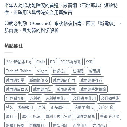
老年人勃起功能障礙的首選？威而鋼（西地那非）短效特
性、正確用法與香港安全用藥指南
印度必利勁（Poxet-60）事後修復指南：隔天「斷電感」、
肌肉痠、晨勃弱的科学解析
熱點關注
24小時最多1次
Cialis
ED
PDE5抑制劑
SSRI
Tadalafil Tablets
Viagra
他達拉非
壯陽藥
威而鋼
威而鋼份量
威而鋼價格
威而鋼副作用
威而鋼哪裡買
威而鋼屈臣氏
威而鋼用法
威而鋼香港
威而鋼香港價錢
常見副作用
必利勁
必利勁副作用
必利勁 副作用
必利勁香港
持久
按需服用
早洩
正品犀利士
治療早洩PE
消化不良
犀利士
犀利士吃法
犀利士香港官網
硝酸鹽禁忌
禮來 必利勁
網購壯陽藥
網購犀利士
臉部潮紅
西地那非
達泊西汀