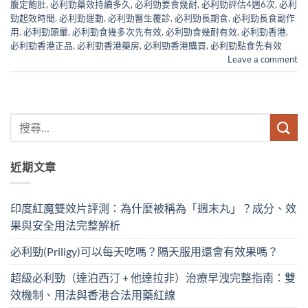
腹定飽肚
,
必利勁藥效持續多久
,
必利勁要食幾耐
,
必利勁評估4週6次
,
必利
勁起效時間
,
必利勁運動
,
必利勁醫生覆診
,
必利勁長期食
,
必利勁長食副作
用
,
必利勁頭暈
,
必利勁食幾多次先有效
,
必利勁食幾耐有效
,
必利勁香港
,
必利勁香港正品
,
必利勁香港藥房
,
必利勁香港購買
,
必利勁點食先有效
Leave a comment
近期文章
印度紅魔雙效片評測：為什麼被稱為「週末丸」？成分、效
果與安全用法完整解析
必利勁(Priligy)可以每天吃嗎？隔天服用還會有效果嗎？
超級必利勁（達泊西汀 + 他達拉非）治療早洩完整指南：雙
效機制、用法與香港合法用藥紅線