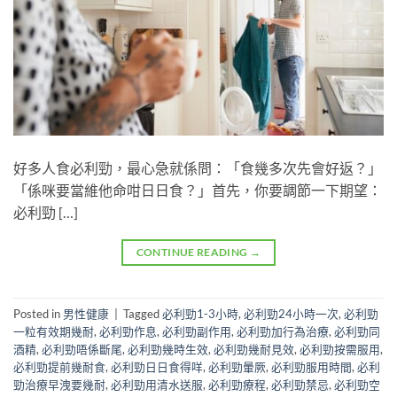
好多人食必利勁，最心急就係問：「食幾多次先會好返？」
「係咪要當維他命咁日日食？」首先，你要調節一下期望：
必利勁 […]
CONTINUE READING
→
Posted in
男性健康
|
Tagged
必利勁1-3小時
,
必利勁24小時一次
,
必利勁
一粒有效期幾耐
,
必利勁作息
,
必利勁副作用
,
必利勁加行為治療
,
必利勁同
酒精
,
必利勁唔係斷尾
,
必利勁幾時生效
,
必利勁幾耐見效
,
必利勁按需服用
,
必利勁提前幾耐食
,
必利勁日日食得咩
,
必利勁暈厥
,
必利勁服用時間
,
必利
勁治療早洩要幾耐
,
必利勁用清水送服
,
必利勁療程
,
必利勁禁忌
,
必利勁空