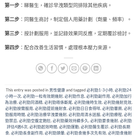
第一步
：睇醫生，確診早洩類型同排除其他疾病。
第二步
：同醫生商討，制定個人用藥計劃（劑量、頻率）。
第三步
：按計劃服用，並記錄效果同反應，定期覆診檢討。
第四步
：配合改善生活習慣，處理根本壓力來源。
This entry was posted in
男性健康
and tagged
必利勁1-3小時
,
必利勁24
小時一次
,
必利勁一粒有效期幾耐
,
必利勁作息
,
必利勁副作用
,
必利勁加行
為治療
,
必利勁同酒精
,
必利勁唔係斷尾
,
必利勁幾時生效
,
必利勁幾耐見效
,
必利勁按需服用
,
必利勁提前幾耐食
,
必利勁日日食得咩
,
必利勁暈厥
,
必利
勁服用時間
,
必利勁治療早洩要幾耐
,
必利勁用清水送服
,
必利勁療程
,
必利
勁禁忌
,
必利勁空腹定飽肚
,
必利勁藥效持續多久
,
必利勁要食幾耐
,
必利勁
評估4週6次
,
必利勁起效時間
,
必利勁運動
,
必利勁醫生覆診
,
必利勁長期
食
,
必利勁長食副作用
,
必利勁頭暈
,
必利勁食幾多次先有效
,
必利勁食幾耐