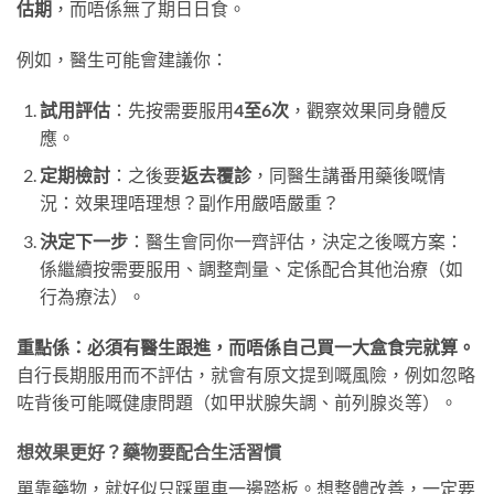
估期
，而唔係無了期日日食。
例如，醫生可能會建議你：
試用評估
：先按需要服用
4至6次
，觀察效果同身體反
應。
定期檢討
：之後要
返去覆診
，同醫生講番用藥後嘅情
況：效果理唔理想？副作用嚴唔嚴重？
決定下一步
：醫生會同你一齊評估，決定之後嘅方案：
係繼續按需要服用、調整劑量、定係配合其他治療（如
行為療法）。
重點係：必須有醫生跟進，而唔係自己買一大盒食完就算。
自行長期服用而不評估，就會有原文提到嘅風險，例如忽略
咗背後可能嘅健康問題（如甲狀腺失調、前列腺炎等）。
想效果更好？藥物要配合生活習慣
單靠藥物，就好似只踩單車一邊踏板。想整體改善，一定要