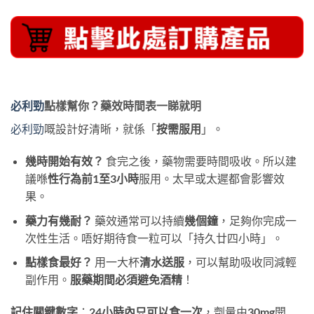
必利勁
點樣幫你？藥效時間表一睇就明
必利勁
嘅設計好清晰，就係「
按需服用
」。
幾時開始有效？
​ 食完之後，藥物需要時間吸收。所以建
議喺
性行為前1至3小時
服用。太早或太遲都會影響效
果。
藥力有幾耐？
​ 藥效通常可以持續
幾個鐘
，足夠你完成一
次性生活。唔好期待食一粒可以「持久廿四小時」。
點樣食最好？
​ 用一大杯
清水送服
，可以幫助吸收同減輕
副作用。
服藥期間必須避免酒精
！
記住關鍵數字
：
24小時內只可以食一次
，劑量由
30mg
開