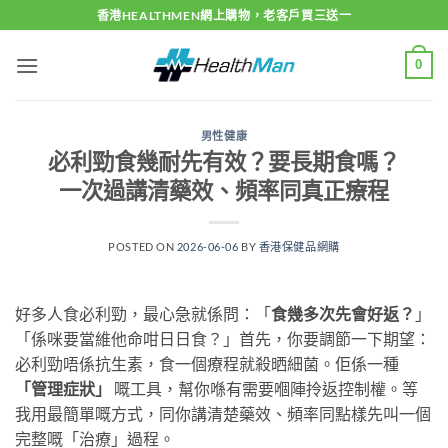
Skip
香港HEALTHMEN網上購物，老客戶買三送一
to
content
0
男性健康
必利勁食幾耐先有效？要長期食嗎？
一次過講清藥效、頻率同真正療程
POSTED ON
2026-06-06
BY
香港保健品網購
好多人食必利勁，最心急就係問：「
食幾多次先會好返？
」
「係咪要當維他命咁日日食？」首先，你要調節一下期望：
必利勁唔係抗生素，食一個療程就殺晒細菌。佢係一種
「管理症狀」
​ 嘅工具，幫你喺有需要嗰陣拎返控制權。等
我用最簡單嘅方式，同你講清楚藥效、頻率同點樣先叫一個
完整嘅「治療」過程。