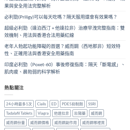
果與安全用法完整解析
必利勁(Priligy)可以每天吃嗎？隔天服用還會有效果嗎？
超級必利勁（達泊西汀 + 他達拉非）治療早洩完整指南：雙
效機制、用法與香港合法用藥紅線
老年人勃起功能障礙的首選？威而鋼（西地那非）短效特
性、正確用法與香港安全用藥指南
印度必利勁（Poxet-60）事後修復指南：隔天「斷電感」、
肌肉痠、晨勃弱的科学解析
熱點關注
24小時最多1次
Cialis
ED
PDE5抑制劑
SSRI
Tadalafil Tablets
Viagra
他達拉非
壯陽藥
威而鋼
威而鋼份量
威而鋼價格
威而鋼副作用
威而鋼哪裡買