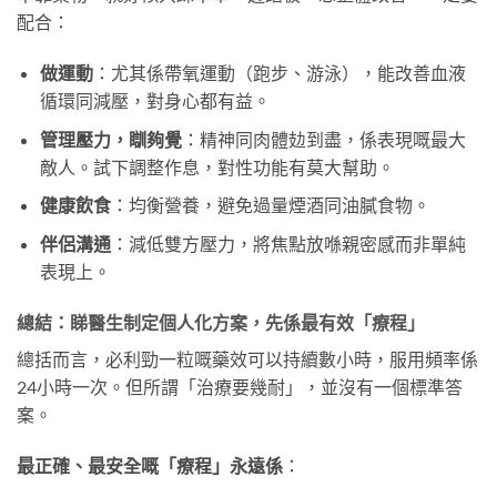
配合：
做運動
：尤其係帶氧運動（跑步、游泳），能改善血液
循環同減壓，對身心都有益。
管理壓力，瞓夠覺
：精神同肉體攰到盡，係表現嘅最大
敵人。試下調整作息，對性功能有莫大幫助。
健康飲食
：均衡營養，避免過量煙酒同油膩食物。
伴侶溝通
：減低雙方壓力，將焦點放喺親密感而非單純
表現上。
總結：睇醫生制定個人化方案，先係最有效「療程」
總括而言，必利勁一粒嘅藥效可以持續數小時，服用頻率係
24小時一次。但所謂「治療要幾耐」，並沒有一個標準答
案。
最正確、最安全嘅「療程」永遠係
：