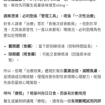
始，無效先同醫生商量係咪增至60mg。
誤解澄清：必利勁係「管理工具」，唔係「一次性治療」
好多人誤會「治療」等於「食幾次就會斷尾」。但對於早
洩，尤其係原發性（一直以來都有）嘅情況，必利勁嘅角色
更似近視眼鏡：
戴眼鏡（食藥）
：當下即刻睇得清（控制時間延長）。
除眼鏡（唔食藥）
：可能又會睇唔清（回復原本狀
態）。
所以，佢嘅「治療效果」體現於幫你
重建自信、減輕焦慮
，
並透過成功嘅經驗，慢慢改善你對性表現嘅心理壓力。呢個
先係佢最核心嘅幫助。
咩叫「療程」？唔係叫你日日食，而係有計劃地用
醫生或藥劑師講嘅「療程」，通常指一個
有規劃嘅試用同評