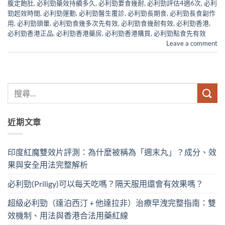
腹定飽肚
,
必利勁藥效持續多久
,
必利勁要食幾耐
,
必利勁評估4週6次
,
必利
勁起效時間
,
必利勁運動
,
必利勁醫生覆診
,
必利勁長期食
,
必利勁長食副作
用
,
必利勁頭暈
,
必利勁食幾多次先有效
,
必利勁食幾耐有效
,
必利勁香港
,
必利勁香港正品
,
必利勁香港藥房
,
必利勁香港購買
,
必利勁點食先有效
Leave a comment
近期文章
印度紅魔雙效片評測：為什麼被稱為「週末丸」？成分、效
果與安全用法完整解析
必利勁(Priligy)可以每天吃嗎？隔天服用還會有效果嗎？
超級必利勁（達泊西汀 + 他達拉非）治療早洩完整指南：雙
效機制、用法與香港合法用藥紅線