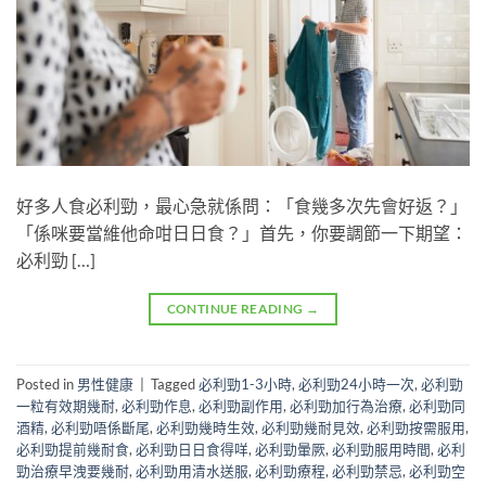
好多人食必利勁，最心急就係問：「食幾多次先會好返？」
「係咪要當維他命咁日日食？」首先，你要調節一下期望：
必利勁 […]
CONTINUE READING
→
Posted in
男性健康
|
Tagged
必利勁1-3小時
,
必利勁24小時一次
,
必利勁
一粒有效期幾耐
,
必利勁作息
,
必利勁副作用
,
必利勁加行為治療
,
必利勁同
酒精
,
必利勁唔係斷尾
,
必利勁幾時生效
,
必利勁幾耐見效
,
必利勁按需服用
,
必利勁提前幾耐食
,
必利勁日日食得咩
,
必利勁暈厥
,
必利勁服用時間
,
必利
勁治療早洩要幾耐
,
必利勁用清水送服
,
必利勁療程
,
必利勁禁忌
,
必利勁空