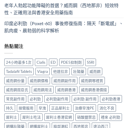
老年人勃起功能障礙的首選？威而鋼（西地那非）短效特
性、正確用法與香港安全用藥指南
印度必利勁（Poxet-60）事後修復指南：隔天「斷電感」、
肌肉痠、晨勃弱的科学解析
熱點關注
24小時最多1次
Cialis
ED
PDE5抑制劑
SSRI
Tadalafil Tablets
Viagra
他達拉非
壯陽藥
威而鋼
威而鋼份量
威而鋼價格
威而鋼副作用
威而鋼哪裡買
威而鋼屈臣氏
威而鋼用法
威而鋼香港
威而鋼香港價錢
常見副作用
必利勁
必利勁副作用
必利勁 副作用
必利勁香港
持久
按需服用
早洩
正品犀利士
治療早洩PE
消化不良
犀利士
犀利士吃法
犀利士香港官網
硝酸鹽禁忌
禮來 必利勁
網購壯陽藥
網購犀利士
臉部潮紅
西地那非
達泊西汀