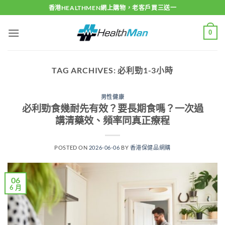
Skip
香港HEALTHMEN網上購物，老客戶買三送一
to
content
0
TAG ARCHIVES:
必利勁1-3小時
男性健康
必利勁食幾耐先有效？要長期食嗎？一次過
講清藥效、頻率同真正療程
POSTED ON
2026-06-06
BY
香港保健品網購
06
6 月