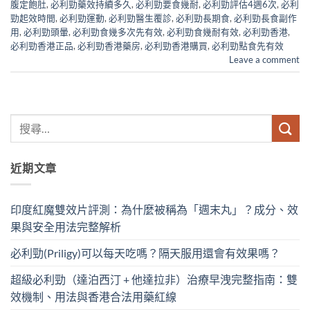
腹定飽肚
,
必利勁藥效持續多久
,
必利勁要食幾耐
,
必利勁評估4週6次
,
必利
勁起效時間
,
必利勁運動
,
必利勁醫生覆診
,
必利勁長期食
,
必利勁長食副作
用
,
必利勁頭暈
,
必利勁食幾多次先有效
,
必利勁食幾耐有效
,
必利勁香港
,
必利勁香港正品
,
必利勁香港藥房
,
必利勁香港購買
,
必利勁點食先有效
Leave a comment
近期文章
印度紅魔雙效片評測：為什麼被稱為「週末丸」？成分、效
果與安全用法完整解析
必利勁(Priligy)可以每天吃嗎？隔天服用還會有效果嗎？
超級必利勁（達泊西汀 + 他達拉非）治療早洩完整指南：雙
效機制、用法與香港合法用藥紅線