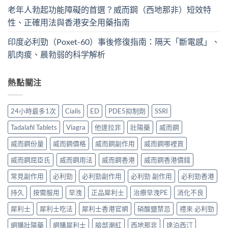
老年人勃起功能障礙的首選？威而鋼（西地那非）短效特
性、正確用法與香港安全用藥指南
印度必利勁（Poxet-60）事後修復指南：隔天「斷電感」、
肌肉痠、晨勃弱的科学解析
熱點關注
24小時最多1次
Cialis
ED
PDE5抑制劑
SSRI
Tadalafil Tablets
Viagra
他達拉非
壯陽藥
威而鋼
威而鋼份量
威而鋼價格
威而鋼副作用
威而鋼哪裡買
威而鋼屈臣氏
威而鋼用法
威而鋼香港
威而鋼香港價錢
常見副作用
必利勁
必利勁副作用
必利勁 副作用
必利勁香港
持久
按需服用
早洩
正品犀利士
治療早洩PE
消化不良
犀利士
犀利士吃法
犀利士香港官網
硝酸鹽禁忌
禮來 必利勁
網購壯陽藥
網購犀利士
臉部潮紅
西地那非
達泊西汀