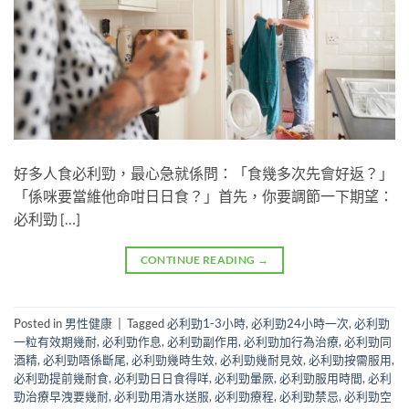
好多人食必利勁，最心急就係問：「食幾多次先會好返？」
「係咪要當維他命咁日日食？」首先，你要調節一下期望：
必利勁 […]
CONTINUE READING
→
Posted in
男性健康
|
Tagged
必利勁1-3小時
,
必利勁24小時一次
,
必利勁
一粒有效期幾耐
,
必利勁作息
,
必利勁副作用
,
必利勁加行為治療
,
必利勁同
酒精
,
必利勁唔係斷尾
,
必利勁幾時生效
,
必利勁幾耐見效
,
必利勁按需服用
,
必利勁提前幾耐食
,
必利勁日日食得咩
,
必利勁暈厥
,
必利勁服用時間
,
必利
勁治療早洩要幾耐
,
必利勁用清水送服
,
必利勁療程
,
必利勁禁忌
,
必利勁空