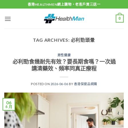
Skip
香港HEALTHMEN網上購物，老客戶買三送一
to
content
0
TAG ARCHIVES:
必利勁頭暈
男性健康
必利勁食幾耐先有效？要長期食嗎？一次過
講清藥效、頻率同真正療程
POSTED ON
2026-06-06
BY
香港保健品網購
06
6 月