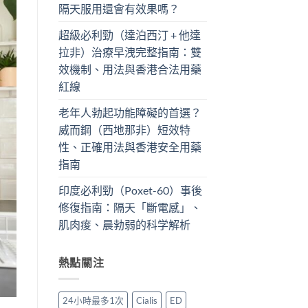
隔天服用還會有效果嗎？
超級必利勁（達泊西汀 + 他達
拉非）治療早洩完整指南：雙
效機制、用法與香港合法用藥
紅線
老年人勃起功能障礙的首選？
威而鋼（西地那非）短效特
性、正確用法與香港安全用藥
指南
印度必利勁（Poxet-60）事後
修復指南：隔天「斷電感」、
肌肉痠、晨勃弱的科学解析
熱點關注
24小時最多1次
Cialis
ED