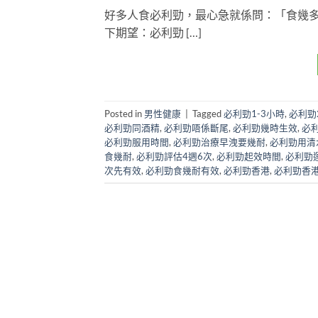
好多人食必利勁，最心急就係問：「食幾
下期望：必利勁 […]
Posted in
男性健康
|
Tagged
必利勁1-3小時
,
必利勁
必利勁同酒精
,
必利勁唔係斷尾
,
必利勁幾時生效
,
必
必利勁服用時間
,
必利勁治療早洩要幾耐
,
必利勁用清
食幾耐
,
必利勁評估4週6次
,
必利勁起效時間
,
必利勁
次先有效
,
必利勁食幾耐有效
,
必利勁香港
,
必利勁香