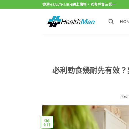
Skip
香港HEALTHMEN網上購物，老客戶買三送一
to
content
HO
必利勁食幾耐先有效？
POS
06
6 月