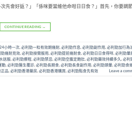
多次先會好返？」「係咪要當維他命咁日日食？」首先，你要調
CONTINUE READING
→
24小時一次
,
必利勁一粒有效期幾耐
,
必利勁作息
,
必利勁副作用
,
必利勁加行為
利勁幾耐見效
,
必利勁按需服用
,
必利勁提前幾耐食
,
必利勁日日食得咩
,
必利勁暈
水送服
,
必利勁療程
,
必利勁禁忌
,
必利勁空腹定飽肚
,
必利勁藥效持續多久
,
必利
運動
,
必利勁醫生覆診
,
必利勁長期食
,
必利勁長食副作用
,
必利勁頭暈
,
必利勁食
港正品
,
必利勁香港藥房
,
必利勁香港購買
,
必利勁點食先有效
Leave a com