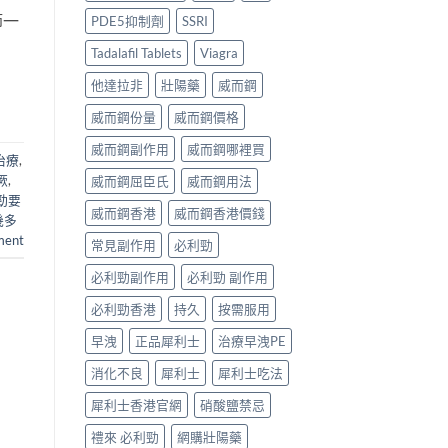
節一
PDE5抑制劑
SSRI
Tadalafil Tablets
Viagra
他達拉非
壯陽藥
威而鋼
威而鋼份量
威而鋼價格
威而鋼副作用
威而鋼哪裡買
治療
,
厥
,
威而鋼屈臣氏
威而鋼用法
勁要
威而鋼香港
威而鋼香港價錢
幾多
ment
常見副作用
必利勁
必利勁副作用
必利勁 副作用
必利勁香港
持久
按需服用
早洩
正品犀利士
治療早洩PE
消化不良
犀利士
犀利士吃法
犀利士香港官網
硝酸鹽禁忌
禮來 必利勁
網購壯陽藥