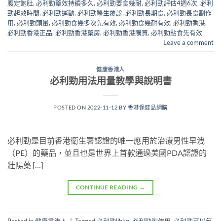
腹定飽肚
,
必利勁藥效持續多久
,
必利勁要食幾耐
,
必利勁評估4週6次
,
必利
勁起效時間
,
必利勁運動
,
必利勁醫生覆診
,
必利勁長期食
,
必利勁長食副作
用
,
必利勁頭暈
,
必利勁食幾多次先有效
,
必利勁食幾耐有效
,
必利勁香港
,
必利勁香港正品
,
必利勁香港藥房
,
必利勁香港購買
,
必利勁點食先有效
Leave a comment
健康香港人
必利勁用法用量教學與說明書
POSTED ON
2022-11-12
BY
香港保健品網購
必利勁是目前香港衛生署認證的唯一應用於治療男性早洩
（PE）的藥品，並且也是世界上首款通過美國PDA認證的
壯陽藥 […]
CONTINUE READING
→