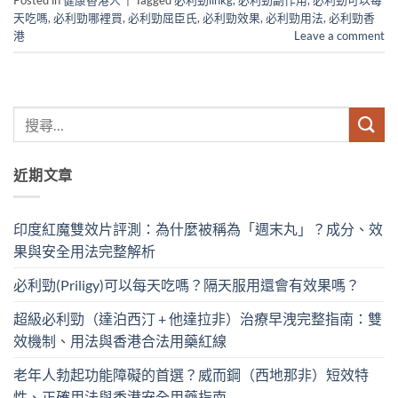
Posted in
健康香港人
|
Tagged
必利勁lihkg
,
必利勁副作用
,
必利勁可以每
天吃嗎
,
必利勁哪裡買
,
必利勁屈臣氏
,
必利勁效果
,
必利勁用法
,
必利勁香
港
Leave a comment
近期文章
印度紅魔雙效片評測：為什麼被稱為「週末丸」？成分、效
果與安全用法完整解析
必利勁(Priligy)可以每天吃嗎？隔天服用還會有效果嗎？
超級必利勁（達泊西汀 + 他達拉非）治療早洩完整指南：雙
效機制、用法與香港合法用藥紅線
老年人勃起功能障礙的首選？威而鋼（西地那非）短效特
性、正確用法與香港安全用藥指南