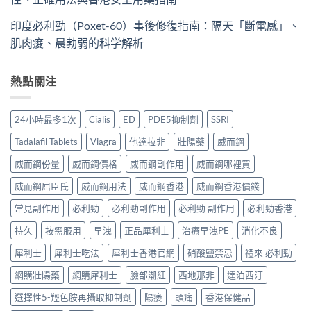
印度必利勁（Poxet-60）事後修復指南：隔天「斷電感」、
肌肉痠、晨勃弱的科学解析
熱點關注
24小時最多1次
Cialis
ED
PDE5抑制劑
SSRI
Tadalafil Tablets
Viagra
他達拉非
壯陽藥
威而鋼
威而鋼份量
威而鋼價格
威而鋼副作用
威而鋼哪裡買
威而鋼屈臣氏
威而鋼用法
威而鋼香港
威而鋼香港價錢
常見副作用
必利勁
必利勁副作用
必利勁 副作用
必利勁香港
持久
按需服用
早洩
正品犀利士
治療早洩PE
消化不良
犀利士
犀利士吃法
犀利士香港官網
硝酸鹽禁忌
禮來 必利勁
網購壯陽藥
網購犀利士
臉部潮紅
西地那非
達泊西汀
選擇性5-羥色胺再攝取抑制劑
陽痿
頭痛
香港保健品