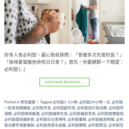
好多人食必利勁，最心急就係問：「食幾多次先會好返？」
「係咪要當維他命咁日日食？」首先，你要調節一下期望：
必利勁 […]
CONTINUE READING
→
Posted in
男性健康
|
Tagged
必利勁1-3小時
,
必利勁24小時一次
,
必利勁
一粒有效期幾耐
,
必利勁作息
,
必利勁副作用
,
必利勁加行為治療
,
必利勁同
酒精
,
必利勁唔係斷尾
,
必利勁幾時生效
,
必利勁幾耐見效
,
必利勁按需服用
,
必利勁提前幾耐食
,
必利勁日日食得咩
,
必利勁暈厥
,
必利勁服用時間
,
必利
勁治療早洩要幾耐
,
必利勁用清水送服
,
必利勁療程
,
必利勁禁忌
,
必利勁空