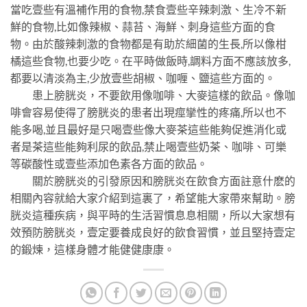
當吃壹些有溫補作用的食物,禁食壹些辛辣刺激、生冷不新
鮮的食物,比如像辣椒、蒜苔、海鮮、刺身這些方面的食
物。由於酸辣刺激的食物都是有助於細菌的生長,所以像柑
橘這些食物,也要少吃。在平時做飯時,調料方面不應該放多,
都要以清淡為主,少放壹些胡椒、咖喱、鹽這些方面的。
患上膀胱炎，不要飲用像咖啡、大麥這樣的飲品。像咖
啡會容易使得了膀胱炎的患者出現痙攣性的疼痛,所以也不
能多喝,並且最好是只喝壹些像大麥茶這些能夠促進消化或
者是茶這些能夠利尿的飲品,禁止喝壹些奶茶、咖啡、可樂
等碳酸性或壹些添加色素各方面的飲品。
關於膀胱炎的引發原因和膀胱炎在飲食方面註意什麽的
相關內容就給大家介紹到這裏了，希望能大家帶來幫助。膀
胱炎這種疾病，與平時的生活習慣息息相關，所以大家想有
效預防膀胱炎，壹定要養成良好的飲食習慣，並且堅持壹定
的鍛煉，這樣身體才能健健康康。