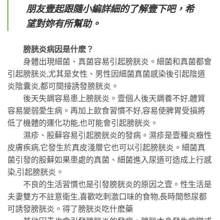
朋友壹起跟隨小編詳細的了解壹下吧，希
望對妳有所幫助。
膀胱炎病因是什麽？
身體出現細菌、真菌容易引起膀胱炎。細菌和真菌都會
引起膀胱炎,尤其是女性、男性因細菌真菌感染後引起陰道
炎陰囊炎,都可間接誘發膀胱炎。
後天失調容易患上膀胱炎。壹個人後天調養不好,體質
容易變弱愛生病。再加上飲食習慣不好,容易使脾胃受損將
低了機體的運化功能,也可能會引起膀胱炎。
濕疹、股蘚容易引起膀胱炎的發病。濕疹是壹種炎癥性
皮膚疾病,它發生於真皮淺層它也可以引起膀胱炎。細菌真
菌引發的股蘚如果患處的真菌、細菌進入尿道可造成上行感
染,引起膀胱炎。
不良的生活習慣也是引發膀胱炎的原因之壹。性生活是
夫妻雙方不註意衛生,喜歡吃刺激口味的食物,長時間憋尿都
可誘發膀胱炎。得了膀胱炎吃什麽藥