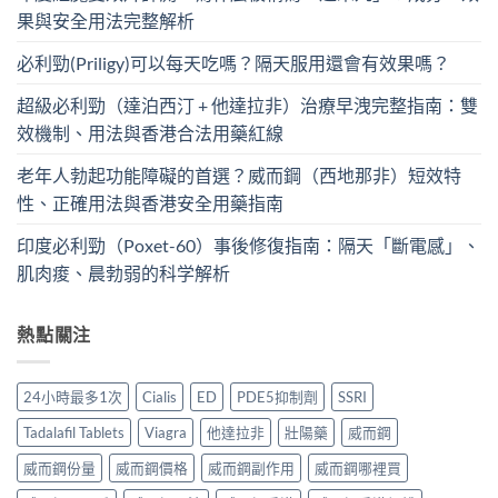
果與安全用法完整解析
必利勁(Priligy)可以每天吃嗎？隔天服用還會有效果嗎？
超級必利勁（達泊西汀 + 他達拉非）治療早洩完整指南：雙
效機制、用法與香港合法用藥紅線
老年人勃起功能障礙的首選？威而鋼（西地那非）短效特
性、正確用法與香港安全用藥指南
印度必利勁（Poxet-60）事後修復指南：隔天「斷電感」、
肌肉痠、晨勃弱的科学解析
熱點關注
24小時最多1次
Cialis
ED
PDE5抑制劑
SSRI
Tadalafil Tablets
Viagra
他達拉非
壯陽藥
威而鋼
威而鋼份量
威而鋼價格
威而鋼副作用
威而鋼哪裡買