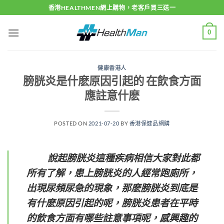
Skip
香港HEALTHMEN網上購物，老客戶買三送一
to
content
0
健康香港人
膀胱炎是什麽原因引起的 在飲食方面
應註意什麽
POSTED ON
2021-07-20
BY
香港保健品網購
說起膀胱炎這種疾病相信大家對此都
所有了解，患上膀胱炎的人經常跑廁所，
出現尿頻尿急的現象，那麽膀胱炎到底是
有什麽原因引起的呢，膀胱炎患者在平時
的飲食方面有哪些註意事項呢，感興趣的