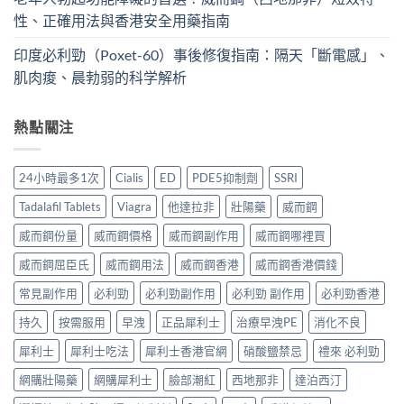
性、正確用法與香港安全用藥指南
印度必利勁（Poxet-60）事後修復指南：隔天「斷電感」、
肌肉痠、晨勃弱的科学解析
熱點關注
24小時最多1次
Cialis
ED
PDE5抑制劑
SSRI
Tadalafil Tablets
Viagra
他達拉非
壯陽藥
威而鋼
威而鋼份量
威而鋼價格
威而鋼副作用
威而鋼哪裡買
威而鋼屈臣氏
威而鋼用法
威而鋼香港
威而鋼香港價錢
常見副作用
必利勁
必利勁副作用
必利勁 副作用
必利勁香港
持久
按需服用
早洩
正品犀利士
治療早洩PE
消化不良
犀利士
犀利士吃法
犀利士香港官網
硝酸鹽禁忌
禮來 必利勁
網購壯陽藥
網購犀利士
臉部潮紅
西地那非
達泊西汀