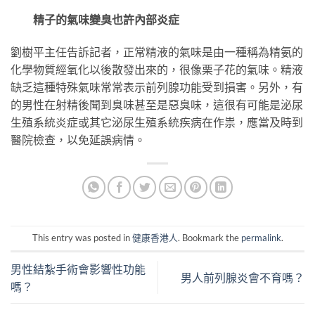
精子的氣味變臭也許內部炎症
劉樹平主任告訴記者，正常精液的氣味是由一種稱為精氨的
化學物質經氧化以後散發出來的，很像栗子花的氣味。精液
缺乏這種特殊氣味常常表示前列腺功能受到損害。另外，有
的男性在射精後聞到臭味甚至是惡臭味，這很有可能是泌尿
生殖系統炎症或其它泌尿生殖系統疾病在作祟，應當及時到
醫院檢查，以免延誤病情。
This entry was posted in
健康香港人
. Bookmark the
permalink
.
男性結紮手術會影響性功能
男人前列腺炎會不育嗎？
嗎？