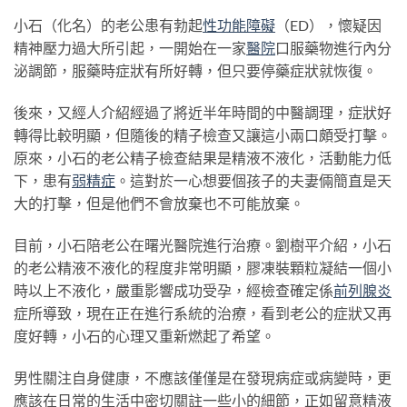
小石（化名）的老公患有勃起
性功能障礙
（ED），懷疑因
精神壓力過大所引起，一開始在一家
醫院
口服藥物進行內分
泌調節，服藥時症狀有所好轉，但只要停藥症狀就恢復。
後來，又經人介紹經過了將近半年時間的中醫調理，症狀好
轉得比較明顯，但隨後的精子檢查又讓這小兩口頗受打擊。
原來，小石的老公精子檢查結果是精液不液化，活動能力低
下，患有
弱精症
。這對於一心想要個孩子的夫妻倆簡直是天
大的打擊，但是他們不會放棄也不可能放棄。
目前，小石陪老公在曙光醫院進行治療。劉樹平介紹，小石
的老公精液不液化的程度非常明顯，膠凍裝顆粒凝結一個小
時以上不液化，嚴重影響成功受孕，經檢查確定係
前列腺炎
症所導致，現在正在進行系統的治療，看到老公的症狀又再
度好轉，小石的心理又重新燃起了希望。
男性關注自身健康，不應該僅僅是在發現病症或病變時，更
應該在日常的生活中密切關註一些小的細節，正如留意精液