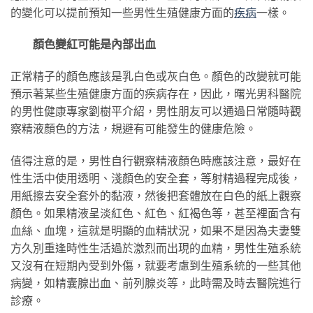
的變化可以提前預知一些男性生殖健康方面的
疾病
一樣。
顏色變紅可能是內部出血
正常精子的顏色應該是乳白色或灰白色。顏色的改變就可能
預示著某些生殖健康方面的疾病存在，因此，曙光男科醫院
的男性健康專家劉樹平介紹，男性朋友可以通過日常隨時觀
察精液顏色的方法，規避有可能發生的健康危險。
值得注意的是，男性自行觀察精液顏色時應該注意，最好在
性生活中使用透明、淺顏色的安全套，等射精過程完成後，
用紙擦去安全套外的黏液，然後把套體放在白色的紙上觀察
顏色。如果精液呈淡紅色、紅色、紅褐色等，甚至裡面含有
血絲、血塊，這就是明顯的血精狀況，如果不是因為夫妻雙
方久別重逢時性生活過於激烈而出現的血精，男性生殖系統
又沒有在短期內受到外傷，就要考慮到生殖系統的一些其他
病變，如精囊腺出血、前列腺炎等，此時需及時去醫院進行
診療。