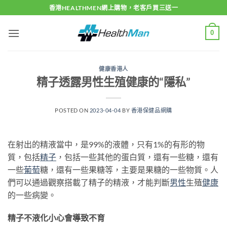
Skip
香港HEALTHMEN網上購物，老客戶買三送一
to
content
0
健康香港人
精子透露男性生殖健康的“隱私”
POSTED ON
2023-04-04
BY
香港保健品網購
在射出的精液當中，是99%的液體，只有1%的有形的物
質，包括
精子
，包括一些其他的蛋白質，還有一些糖，還有
一些
葡萄
糖，還有一些果糖等，主要是果糖的一些物質。人
們可以通過觀察搭載了精子的精液，才能判斷
男性
生殖
健康
的一些病變。
精子不液化小心會導致不育