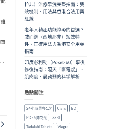
者此
拉非）治療早洩完整指南：雙
效機制、用法與香港合法用藥
紅線
對雄
老年人勃起功能障礙的首選？
威而鋼（西地那非）短效特
現事
性、正確用法與香港安全用藥
指南
印度必利勁（Poxet-60）事後
多，
修復指南：隔天「斷電感」、
肌肉痠、晨勃弱的科学解析
熱點關注
24小時最多1次
Cialis
ED
PDE5抑制劑
SSRI
Tadalafil Tablets
Viagra