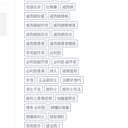
他達拉非
壯陽藥
威而鋼
威而鋼份量
威而鋼價格
威而鋼副作用
威而鋼哪裡買
威而鋼屈臣氏
威而鋼用法
威而鋼香港
威而鋼香港價錢
常見副作用
必利勁
必利勁副作用
必利勁 副作用
必利勁香港
持久
按需服用
早洩
正品犀利士
治療早洩PE
消化不良
犀利士
犀利士吃法
犀利士香港官網
硝酸鹽禁忌
禮來 必利勁
網購壯陽藥
網購犀利士
臉部潮紅
西地那非
達泊西汀