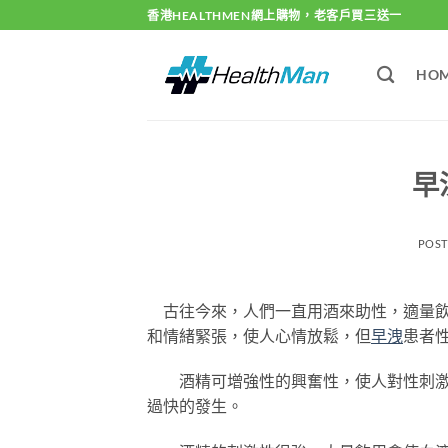
Skip
香港HEALTHMEN網上購物，老客戶買三送一
to
content
HO
早
POS
古往今來，人們一直用酒來助性，適量飲
和情緒緊張，使人心情放鬆，但
早洩
患者
酒精可增強性的興奮性，使人對性刺激
過快的發生。