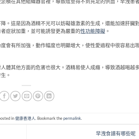
積在其他組織器官裡，導致陰莖得不到充足的供血，早洩患
。這是因為酒精不光可以妨礙雄激素的生成，還能加速肝臟
患者症狀加重，並可能誘發更為嚴重的
性功能障礙
。
會有所加強，動作幅度也明顯增大，使性愛過程中很容易出
體其他方面的危害也很大。酒精易使人成癮，導致酒越喝越
發生。
posted in
健康香港人
. Bookmark the
permalink
.
早洩食譜有哪些呢