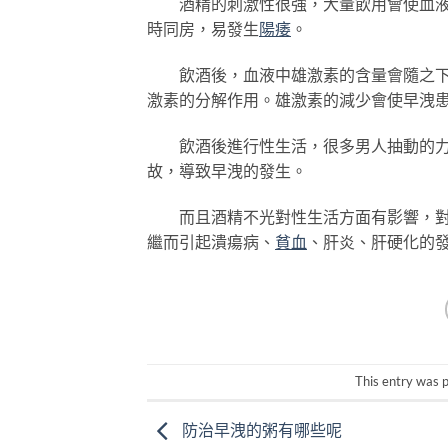
酒精的刺激性很強，大量飲用會使血液淤
時同房，易發生
陽痿
。
飲酒後，血液中雄激素的含量會隨之下降
激素的分解作用。雄激素的減少會使早洩
飲酒後進行性生活，很多男人抽動的力度
故，導致早洩的發生。
而且酒精不光對性生活方面有影響，對人
繼而引起潰瘍病、
貧血
、肝炎、肝硬化的
This entry was 
防治早洩的粥有哪些呢