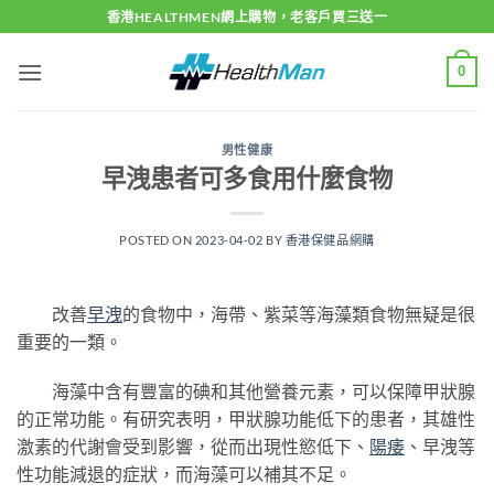
Skip
香港HEALTHMEN網上購物，老客戶買三送一
to
content
0
男性健康
早洩患者可多食用什麼食物
POSTED ON
2023-04-02
BY
香港保健品網購
改善
早洩
的食物中，海帶、紫菜等海藻類食物無疑是很
重要的一類。
海藻中含有豐富的碘和其他營養元素，可以保障甲狀腺
的正常功能。有研究表明，甲狀腺功能低下的患者，其雄性
激素的代謝會受到影響，從而出現性慾低下、
陽痿
、早洩等
性功能減退的症狀，而海藻可以補其不足。