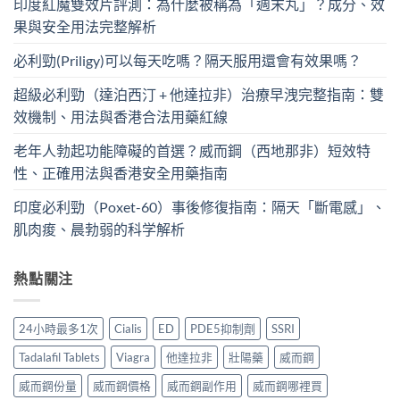
印度紅魔雙效片評測：為什麼被稱為「週末丸」？成分、效
果與安全用法完整解析
必利勁(Priligy)可以每天吃嗎？隔天服用還會有效果嗎？
超級必利勁（達泊西汀 + 他達拉非）治療早洩完整指南：雙
效機制、用法與香港合法用藥紅線
老年人勃起功能障礙的首選？威而鋼（西地那非）短效特
性、正確用法與香港安全用藥指南
印度必利勁（Poxet-60）事後修復指南：隔天「斷電感」、
肌肉痠、晨勃弱的科学解析
熱點關注
24小時最多1次
Cialis
ED
PDE5抑制劑
SSRI
Tadalafil Tablets
Viagra
他達拉非
壯陽藥
威而鋼
威而鋼份量
威而鋼價格
威而鋼副作用
威而鋼哪裡買