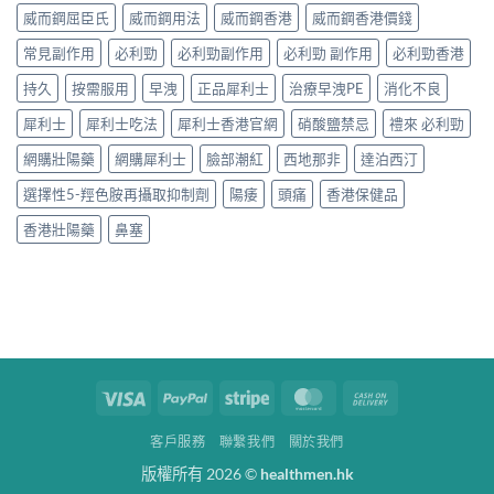
威而鋼屈臣氏
威而鋼用法
威而鋼香港
威而鋼香港價錢
常見副作用
必利勁
必利勁副作用
必利勁 副作用
必利勁香港
持久
按需服用
早洩
正品犀利士
治療早洩PE
消化不良
犀利士
犀利士吃法
犀利士香港官網
硝酸鹽禁忌
禮來 必利勁
網購壯陽藥
網購犀利士
臉部潮紅
西地那非
達泊西汀
選擇性5-羥色胺再攝取抑制劑
陽痿
頭痛
香港保健品
香港壯陽藥
鼻塞
Visa
PayPal
Stripe
MasterCard
Cash
On
客戶服務
聯繫我們
關於我們
Delivery
版權所有 2026 ©
healthmen.hk