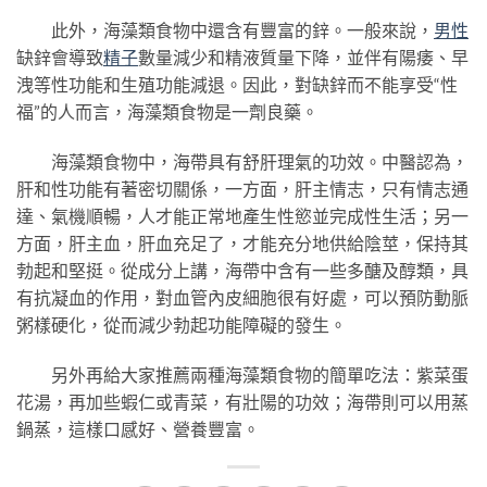
此外，海藻類食物中還含有豐富的鋅。一般來說，
男性
缺鋅會導致
精子
數量減少和精液質量下降，並伴有陽痿、早
洩等性功能和生殖功能減退。因此，對缺鋅而不能享受“性
福”的人而言，海藻類食物是一劑良藥。
海藻類食物中，海帶具有舒肝理氣的功效。中醫認為，
肝和性功能有著密切關係，一方面，肝主情志，只有情志通
達、氣機順暢，人才能正常地產生性慾並完成性生活；另一
方面，肝主血，肝血充足了，才能充分地供給陰莖，保持其
勃起和堅挺。從成分上講，海帶中含有一些多醣及醇類，具
有抗凝血的作用，對血管內皮細胞很有好處，可以預防動脈
粥樣硬化，從而減少勃起功能障礙的發生。
另外再給大家推薦兩種海藻類食物的簡單吃法：紫菜蛋
花湯，再加些蝦仁或青菜，有壯陽的功效；海帶則可以用蒸
鍋蒸，這樣口感好、營養豐富。