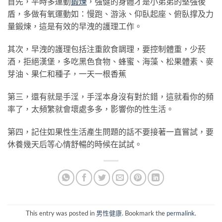
首先，平時多運動
鍛煉
，強健的身體才是小弟弟的堅強後
盾，多做有氧運動如：慢跑、游泳、仰臥起座、俯臥撑及力
量鍛煉，這是有效的早洩的護理工作。
其次，早洩的護理包括注重飲食調理，要控制體重，少菸
酒，拒絕漢堡，多吃黑色食物、蜂蜜、海藻、松果體素、麥
芽油、果仁和種子，一天一根香蕉
第三，還有就是手淫，手淫本身沒有對於錯，這就看你的頻
率了，太頻繁就會壞處多多，影響你的性生活。
第四，記住如果性生活產生問題的話不要接著一直嘗試，要
休養幾天后等心情舒暢的時候在試試。
This entry was posted in
男性健康
. Bookmark the
permalink
.