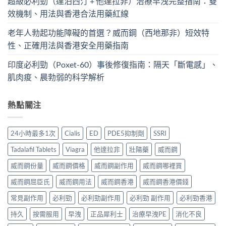
超級必利勁（達泊西汀 + 他達拉非）治療早洩完整指南：雙
效機制、用法與香港合法用藥紅線
老年人勃起功能障礙的首選？威而鋼（西地那非）短效特
性、正確用法與香港安全用藥指南
印度必利勁（Poxet-60）事後修復指南：隔天「斷電感」、
肌肉痠、晨勃弱的科学解析
熱點關注
24小時最多1次
Cialis
ED
PDE5抑制劑
SSRI
Tadalafil Tablets
Viagra
他達拉非
壯陽藥
威而鋼
威而鋼份量
威而鋼價格
威而鋼副作用
威而鋼哪裡買
威而鋼屈臣氏
威而鋼用法
威而鋼香港
威而鋼香港價錢
常見副作用
必利勁
必利勁副作用
必利勁 副作用
必利勁香港
持久
按需服用
早洩
正品犀利士
治療早洩PE
消化不良