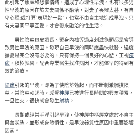
此引起了焦慮和恐懼情緒，造成了心理性早洩。也有很多男
性早洩的原因在於夫妻關係不融洽，對妻子畏懼太甚，有自
卑心理;或打算“表現好一點”，也常不由自主地造成早洩。只
有夫妻間平等互愛，才會帶來融洽的性生活。
男性陰莖包皮過長、緊身內褲等過度刺激龜頭都是會導
致男性早洩的原因。發現自己早洩的同時應盡快就醫，過度
擔憂是完全沒有必要的，只有保持一個良好的心態，正視
疾
病
，積極就醫，配合專業醫生找准病因，才能儘早的得到有
效的治療。
陽痿
引起的早洩，即為了使陰莖勃起，而不斷刺激觸摸陰
莖，當陰莖勃起時，感覺
神經
已被進行長時間的興奮積累，
一旦性交，很快就會發生
射精
。
長期或經常手淫引起早洩，使神經中樞經常處於不自主
興奮狀態，並形成身體慣性，是早洩器質性原因中重要影響
因素。