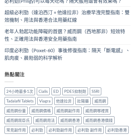
必利勁(Priligy)可以每天吃嗎？隔天服用還會有效果嗎？
超級必利勁（達泊西汀 + 他達拉非）治療早洩完整指南：雙
效機制、用法與香港合法用藥紅線
老年人勃起功能障礙的首選？威而鋼（西地那非）短效特
性、正確用法與香港安全用藥指南
印度必利勁（Poxet-60）事後修復指南：隔天「斷電感」、
肌肉痠、晨勃弱的科学解析
熱點關注
24小時最多1次
Cialis
ED
PDE5抑制劑
SSRI
Tadalafil Tablets
Viagra
他達拉非
壯陽藥
威而鋼
威而鋼份量
威而鋼價格
威而鋼副作用
威而鋼哪裡買
威而鋼屈臣氏
威而鋼用法
威而鋼香港
威而鋼香港價錢
常見副作用
必利勁
必利勁副作用
必利勁 副作用
必利勁香港