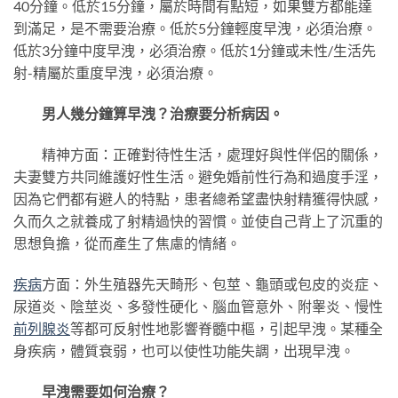
40分鐘。低於15分鐘，屬於時間有點短，如果雙方都能達
到滿足，是不需要治療。低於5分鐘輕度早洩，必須治療。
低於3分鐘中度早洩，必須治療。低於1分鐘或未性/生活先
射-精屬於重度早洩，必須治療。
男人幾分鐘算早洩？治療要分析病因。
精神方面：正確對待性生活，處理好與性伴侶的關係，
夫妻雙方共同維護好性生活。避免婚前性行為和過度手淫，
因為它們都有避人的特點，患者總希望盡快射精獲得快感，
久而久之就養成了射精過快的習慣。並使自己背上了沉重的
思想負擔，從而產生了焦慮的情緒。
疾病
方面：外生殖器先天畸形、包莖、龜頭或包皮的炎症、
尿道炎、陰莖炎、多發性硬化、腦血管意外、附睾炎、慢性
前列腺炎
等都可反射性地影響脊髓中樞，引起早洩。某種全
身疾病，體質衰弱，也可以使性功能失調，出現早洩。
早洩需要如何治療？