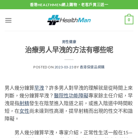
Skip
香港HEALTHMEN網上購物，老客戶買三送一
to
content
0
男性健康
治療男人早洩的方法有哪些呢
POSTED ON
2023-03-23
BY
香港保健品網購
男人幾分鐘算
早洩
？許多男人對早洩的理解就是從時間上來
判斷，幾分鐘算早洩？
醫院
性功能障礙
專家餘主任介紹，早
洩是指
射精
發生在陰莖進入陰道之前，或進入陰道中時間較
短，在
女性
尚未達到性高潮，提早射精而出現的性交不和諧
障礙。
男人幾分鐘算早洩，專家介紹，正常性生活一般在15—