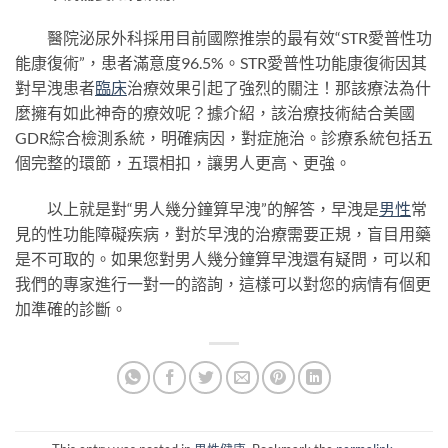
醫院泌尿外科採用目前國際推崇的最有效“STR愛普性功
能康復術”，患者滿意度96.5%。STR愛普性功能康復術因其
對早洩患者
臨床
治療效果引起了強烈的關注！那該療法為什
麼擁有如此神奇的療效呢？據介紹，該治療技術結合美國
GDR綜合檢測系統，明確病因，對症施治。診療系統包括五
個完整的環節，五環相扣，讓男人更高、更強。
以上就是對“男人幾分鐘算早洩”的解答，早洩是
男性
常
見的性功能障礙疾病，對於早洩的治療需要正規，盲目用藥
是不可取的。如果您對男人幾分鐘算早洩還有疑問，可以和
我們的專家進行一對一的諮詢，這樣可以對您的病情有個更
加準確的診斷。