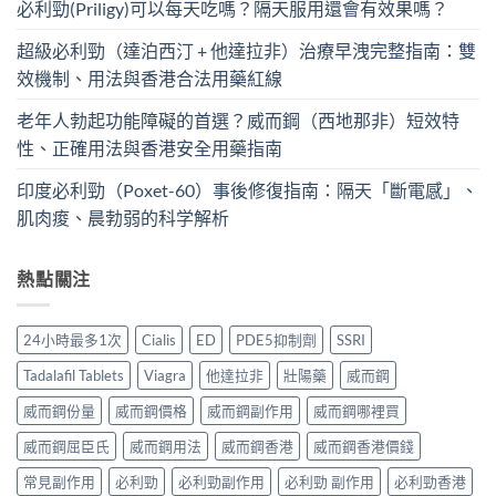
必利勁(Priligy)可以每天吃嗎？隔天服用還會有效果嗎？
超級必利勁（達泊西汀 + 他達拉非）治療早洩完整指南：雙
效機制、用法與香港合法用藥紅線
老年人勃起功能障礙的首選？威而鋼（西地那非）短效特
性、正確用法與香港安全用藥指南
印度必利勁（Poxet-60）事後修復指南：隔天「斷電感」、
肌肉痠、晨勃弱的科学解析
熱點關注
24小時最多1次
Cialis
ED
PDE5抑制劑
SSRI
Tadalafil Tablets
Viagra
他達拉非
壯陽藥
威而鋼
威而鋼份量
威而鋼價格
威而鋼副作用
威而鋼哪裡買
威而鋼屈臣氏
威而鋼用法
威而鋼香港
威而鋼香港價錢
常見副作用
必利勁
必利勁副作用
必利勁 副作用
必利勁香港