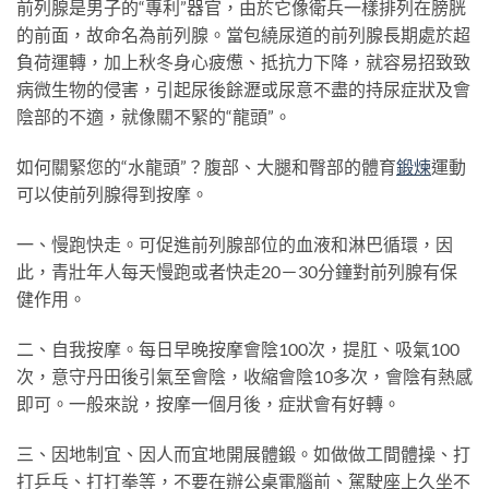
前列腺是男子的“專利”器官，由於它像衛兵一樣排列在膀胱
的前面，故命名為前列腺。當包繞尿道的前列腺長期處於超
負荷運轉，加上秋冬身心疲憊、抵抗力下降，就容易招致致
病微生物的侵害，引起尿後餘瀝或尿意不盡的持尿症狀及會
陰部的不適，就像關不緊的“龍頭”。
如何關緊您的“水龍頭”？腹部、大腿和臀部的體育
鍛煉
運動
可以使前列腺得到按摩。
一、慢跑快走。可促進前列腺部位的血液和淋巴循環，因
此，青壯年人每天慢跑或者快走20－30分鐘對前列腺有保
健作用。
二、自我按摩。每日早晚按摩會陰100次，提肛、吸氣100
次，意守丹田後引氣至會陰，收縮會陰10多次，會陰有熱感
即可。一般來說，按摩一個月後，症狀會有好轉。
三、因地制宜、因人而宜地開展體鍛。如做做工間體操、打
打乒乓、打打拳等，不要在辦公桌電腦前、駕駛座上久坐不