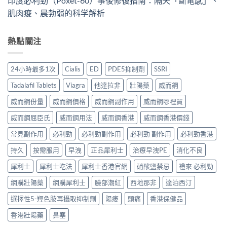
印度必利勁（Poxet-60）事後修復指南：隔天「斷電感」、
肌肉痠、晨勃弱的科学解析
熱點關注
24小時最多1次
Cialis
ED
PDE5抑制劑
SSRI
Tadalafil Tablets
Viagra
他達拉非
壯陽藥
威而鋼
威而鋼份量
威而鋼價格
威而鋼副作用
威而鋼哪裡買
威而鋼屈臣氏
威而鋼用法
威而鋼香港
威而鋼香港價錢
常見副作用
必利勁
必利勁副作用
必利勁 副作用
必利勁香港
持久
按需服用
早洩
正品犀利士
治療早洩PE
消化不良
犀利士
犀利士吃法
犀利士香港官網
硝酸鹽禁忌
禮來 必利勁
網購壯陽藥
網購犀利士
臉部潮紅
西地那非
達泊西汀
選擇性5-羥色胺再攝取抑制劑
陽痿
頭痛
香港保健品
香港壯陽藥
鼻塞