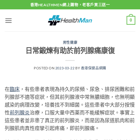
Skip
香港HEALTHMEN網上購物，老客戶買三送一
to
content
0
男性健康
日常鍛煉有助於前列腺痛康復
POSTED ON
2023-03-22
BY
香港保健品網購
在
臨床
，有些患者表現為持久的尿頻、尿急、排尿困難和前
列腺部不適等症狀，但其前列腺液中常無膿細胞，也無明顯
感染的病理改變，培養找不到細菌。這些患者中大部分按慢
性
前列腺炎
治療，口服大量中西薬而不能緩解症狀。事實上
這些患者並非患了真正的前列腺炎，而是因為尿道肌肉和前
列腺肌肉真性痙攣引起疼痛，即前列腺痛。