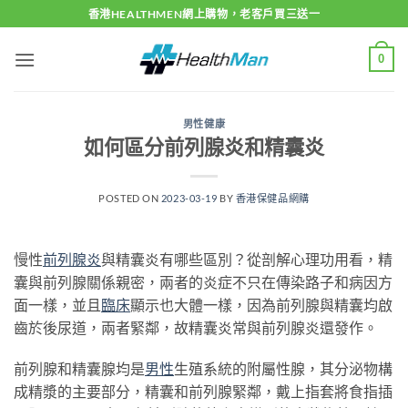
Skip
香港HEALTHMEN網上購物，老客戶買三送一
to
content
0
男性健康
如何區分前列腺炎和精囊炎
POSTED ON
2023-03-19
BY
香港保健品網購
慢性
前列腺炎
與精囊炎有哪些區別？從剖解心理功用看，精
囊與前列腺關係親密，兩者的炎症不只在傳染路子和病因方
面一樣，並且
臨床
顯示也大體一樣，因為前列腺與精囊均啟
齒於後尿道，兩者緊鄰，故精囊炎常與前列腺炎還發作。
前列腺和精囊腺均是
男性
生殖系統的附屬性腺，其分泌物構
成精漿的主要部分，精囊和前列腺緊鄰，戴上指套將食指插