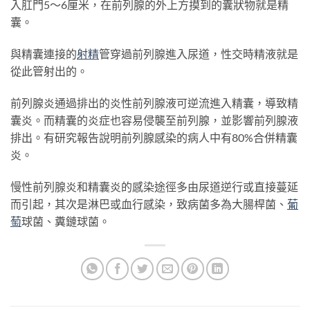
入肛門5～6厘米，在前列腺的外上方摸到的囊狀物就是精
囊。
與精囊連接的
射精
管穿過前列腺進入尿道，性交時精液就是
從此管射出的。
前列腺炎通過排出的炎性前列腺液可逆流進入精囊，導致精
囊炎。而精囊的炎症也容易侵襲至前列腺，並影響前列腺液
排出。有研究報告說明前列腺感染的病人中有80%合併精囊
炎。
慢性前列腺炎和精囊炎的感染途徑多由尿道逆行或直接蔓延
而引起，其次是淋巴或血行感染，致病菌多為大腸桿菌、
葡
萄
球菌、糞鏈球菌。