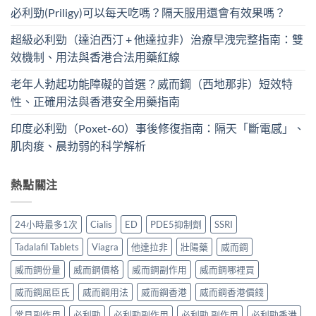
必利勁(Priligy)可以每天吃嗎？隔天服用還會有效果嗎？
超級必利勁（達泊西汀 + 他達拉非）治療早洩完整指南：雙
效機制、用法與香港合法用藥紅線
老年人勃起功能障礙的首選？威而鋼（西地那非）短效特
性、正確用法與香港安全用藥指南
印度必利勁（Poxet-60）事後修復指南：隔天「斷電感」、
肌肉痠、晨勃弱的科学解析
熱點關注
24小時最多1次
Cialis
ED
PDE5抑制劑
SSRI
Tadalafil Tablets
Viagra
他達拉非
壯陽藥
威而鋼
威而鋼份量
威而鋼價格
威而鋼副作用
威而鋼哪裡買
威而鋼屈臣氏
威而鋼用法
威而鋼香港
威而鋼香港價錢
常見副作用
必利勁
必利勁副作用
必利勁 副作用
必利勁香港