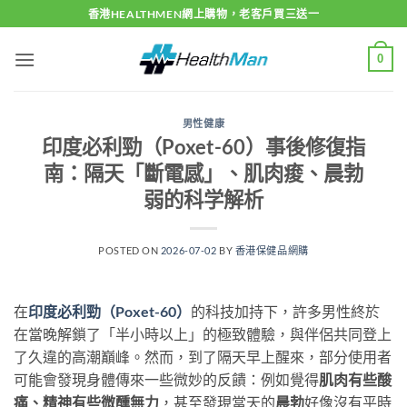
Skip
香港HEALTHMEN網上購物，老客戶買三送一
to
content
0
男性健康
印度必利勁（Poxet-60）事後修復指
南：隔天「斷電感」、肌肉痠、晨勃
弱的科学解析
POSTED ON
2026-07-02
BY
香港保健品網購
在
印度必利勁（Poxet-60）
的科技加持下，許多男性終於
在當晚解鎖了「半小時以上」的極致體驗，與伴侶共同登上
了久違的高潮巔峰。然而，到了隔天早上醒來，部分使用者
可能會發現身體傳來一些微妙的反饋：例如覺得
肌肉有些酸
痛、精神有些微醺無力
，甚至發現當天的
晨勃
好像沒有平時