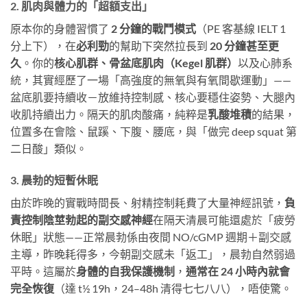
2. 肌肉與體力的「超額支出」
原本你的身體習慣了
2 分鐘的戰鬥模式
（PE 客基線 IELT 1
分上下），在
必利勁
的幫助下突然拉長到
20 分鐘甚至更
久
。你的
核心肌群、骨盆底肌肉（Kegel 肌群）
以及心肺系
統，其實經歷了一場「高強度的無氧與有氧間歇運動」——
盆底肌要持續收－放維持控制感、核心要穩住姿勢、大腿內
收肌持續出力。隔天的肌肉酸痛，純粹是
乳酸堆積
的結果，
位置多在會陰、鼠蹊、下腹、腰底，與「做完 deep squat 第
二日酸」類似。
3. 晨勃的短暫休眠
由於昨晚的實戰時間長、射精控制耗費了大量神經訊號，
負
責控制陰莖勃起的副交感神經
在隔天清晨可能還處於「疲勞
休眠」狀態——正常晨勃係由夜間 NO/cGMP 週期＋副交感
主導，昨晚耗得多，今朝副交感未「返工」，晨勃自然弱過
平時。這屬於
身體的自我保護機制
，
通常在 24 小時內就會
完全恢復
（達 t½ 19h，24–48h 清得七七八八），唔使驚。