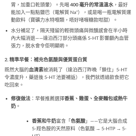
胃，加重口乾頭暈）。先喝
400 毫升的常溫溫水
，最好
能加入一點點鹽巴（電解質 Na⁺），或是喝一瓶電解質運
動飲料（寶礦力水特嗰類，唔好啫喱糖款咁甜）。
水分補足了，隔天殘留的輕微頭痛與微醺感會在半小時
內大幅消退——達泊西汀部分頭痛係 5-HT 影響顱內血管
張力，脱水會令佢明顯啲。
2. 精準早餐：補充色氨酸與優質蛋白質
既然大腦的
血清素
被消耗了（達泊西汀昨晚「鎖住」5-HT
令濃度升，藥退後 5-HT 池要補返），我們就透過飲食把它
吃回來。
修復做法
：早餐推薦選擇
香蕉、雞蛋、全麥麵包或熱牛
奶
。
香蕉和牛奶
富含「
色氨酸
」——它是大腦合成
5-羥色胺的天然原料（色氨酸 → 5-HTP → 5-
HT）