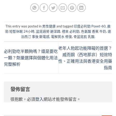
This entry was posted in
男性健康
and tagged
印度必利勁 Poxet-60
,
晨
勃 短暫休眠 24小時
,
盆底過勞 避深蹲
,
禮來 必利勁
,
色氨酸 香蕉 牛奶
,
達
泊西汀 事後 斷電感
,
電解質水 修復
,
骨盆底肌 乳酸
.
老年人勃起功能障礙的首選？
必利勁吃半顆夠嗎？還是要吃
威而鋼（西地那非）短效特
一顆？劑量選擇與個體化用法
性、正確用法與香港安全用藥
完整解析
指南
發佈留言
很抱歉，必須
登入
網站才能發佈留言。