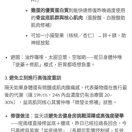
雞蛋的優質蛋白質
則能快速修復昨晚過度使用
的
骨盆底肌群與核心肌肉
（蛋胺酸、白胺酸助
肌肉修補）
可加一小撮堅果（核桃／杏仁）→ 鋅＋鎂，助
神經放鬆
避開：油炸囉嗦、太甜豆漿、空咖啲——呢日身體仲喺
「退藥＋修肌」模式，肝胃都唔想負重。
3. 避免立刻進行高強度重訓
隔天如果身體還有微醺或肌肉酸痛感，代表藥物還在進行最
後的代謝（達 19h t½，24h 內血濃度仍有治療窗 20–
30%），盆底肌同核心其實仲喺「微發炎修補」狀態。
修復做法
：當天請
避免去健身房挑戰深蹲或高強度硬舉
——呢兩樣直接榨盆底＋腰底，昨日已經拉過長回合，今
日再榨容易變「盆底過勞」（長期可影響控制感，反效