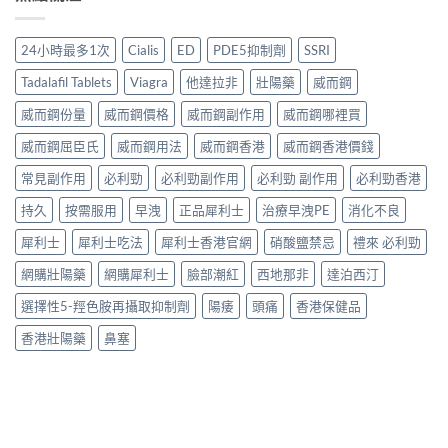
24小時最多1次
Cialis
ED
PDE5抑制劑
SSRI
Tadalafil Tablets
Viagra
他達拉非
壯陽藥
威而鋼
威而鋼份量
威而鋼價格
威而鋼副作用
威而鋼哪裡買
威而鋼屈臣氏
威而鋼用法
威而鋼香港
威而鋼香港價錢
常見副作用
必利勁
必利勁副作用
必利勁 副作用
必利勁香港
持久
按需服用
早洩
正品犀利士
治療早洩PE
消化不良
犀利士
犀利士吃法
犀利士香港官網
硝酸鹽禁忌
禮來 必利勁
網購壯陽藥
網購犀利士
臉部潮紅
西地那非
達泊西汀
選擇性5-羥色胺再攝取抑制劑
陽痿
頭痛
香港保健品
香港壯陽藥
鼻塞