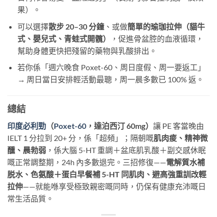
果）。
可以選擇
散步 20–30 分鐘
、或做
簡單的瑜珈拉伸（貓牛
式、嬰兒式、青蛙式開髖）
，促進骨盆腔的血液循環，
幫助身體更快把殘留的藥物與乳酸排出。
若你係「週六晚食 Poxet-60、周日度假、周一要返工」
→ 周日當日安排輕活動最聰，周一晨多數已 100% 返。
總結
印度必利勁
（
Poxet-60
，達泊西汀 60mg）
讓 PE 客當晚由
IELT 1 分拉到 20+ 分，係「超頻」；隔朝嘅
肌肉痠、精神微
醺、晨勃弱
，係大腦 5-HT 重調＋盆底肌乳酸＋副交感休眠
嘅正常調整期，24h 內多數退完。三招修復——
電解質水補
脱水、色氨酸＋蛋白早餐補 5-HT 同肌肉、避高強重訓改輕
拉伸
——就能喺享受極致親密嘅同時，仍保有健康充沛嘅日
常生活品質。