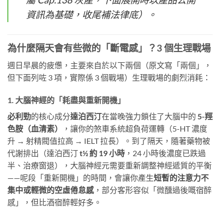
資訊為基礎，收尾補法律底）。
為什麼隔天會有些微的「斷電感」？3 個生理戰場
週日早晨的疲憊，主要來自於以下兩個（原文寫「兩個」，
但下面列咗 3 項，實際係 3 個戰場）生理戰場的劇烈消耗：
1. 大腦神經的「耗盡與重新開機」
必利勁
的核心成分
達泊西汀
在當晚強力鎖住了大腦中的
5-羥
色胺（血清素）
，讓你的煞車系統超負荷運轉（5-HT 濃度
升 → 射精閥值拉高 → IELT 拉長）。到了隔天，隨著藥物被
代謝排出（達泊西汀
t½ 約 19 小時
，24 小時後濃度已跌過
半、治療窗退），大腦神經元需要重新調整神經遞質的平衡
——呢段「重新開機」的時間，會讓你產生
短暫的注意力不
集中或輕微的空虛倦怠感
，部分客形容似「微醺過後嘅宿醉
感」，但比酒宿醉輕好多。