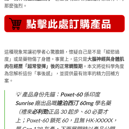
那麼強烈。
這種現象常讓初學者心驚膽顫，懷疑自己是不是「縱慾過
度」或是藥物傷了身體。事實上，這只是
大腦神經與身體肌
肉在經歷「超常發揮」後的正常調整期
。本文將從科學角度
為您解析這份「事後感」，並提供最有效率的精力回補方
案。
💡 產品身份先錨：
Poxet-60
​ 係印度
Sunrise
​ 廠出品嘅
達泊西汀 60mg
​ 學名藥
（禮來
必利勁
正品 30 起步、60 必要才
上；Poxet-60 鎖死 60，且無 HK-XXXXX，
屬 Cap.138 灰產，下面展開時以產品公開