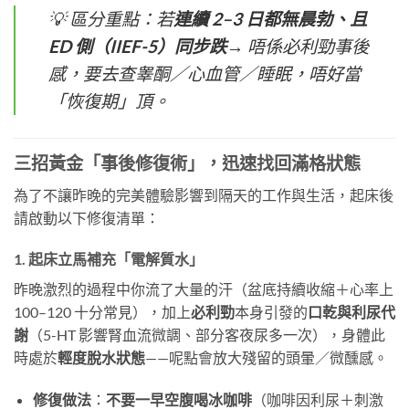
💡 區分重點：若
連續 2–3 日都無晨勃、且
ED 側（IIEF-5）同步跌
→ 唔係必利勁事後
感，要去查睾酮／心血管／睡眠，唔好當
「恢復期」頂。
三招黃金「事後修復術」，迅速找回滿格狀態
為了不讓昨晚的完美體驗影響到隔天的工作與生活，起床後
請啟動以下修復清單：
1. 起床立馬補充「電解質水」
昨晚激烈的過程中你流了大量的汗（盆底持續收縮＋心率上
100–120 十分常見），加上
必利勁
本身引發的
口乾與利尿代
謝
（5-HT 影響腎血流微調、部分客夜尿多一次），身體此
時處於
輕度脫水狀態
——呢點會放大殘留的頭暈／微醺感。
修復做法
：
不要一早空腹喝冰咖啡
（咖啡因利尿＋刺激