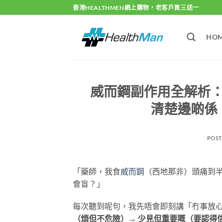
Skip
香港HEALTHMEN網上購物，老客戶買三送一
to
content
HO
威而鋼副作用全解析
清楚邊啲係
POS
「藥師，我食
威而鋼
（西地那非）頭痛到
會盲？」
每次聽到呢句，我先唔會即刻講「冇事放
（煩但不危險）→ 少見但重要嘅（要認得