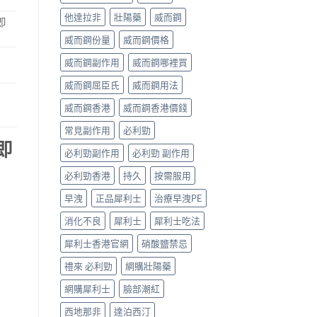
他達拉非
壯陽藥
威而鋼
即
威而鋼份量
威而鋼價格
威而鋼副作用
威而鋼哪裡買
威而鋼屈臣氏
威而鋼用法
威而鋼香港
威而鋼香港價錢
常見副作用
必利勁
即
必利勁副作用
必利勁 副作用
必利勁香港
持久
按需服用
早洩
正品犀利士
治療早洩PE
消化不良
犀利士
犀利士吃法
犀利士香港官網
硝酸鹽禁忌
禮來 必利勁
網購壯陽藥
網購犀利士
臉部潮紅
西地那非
達泊西汀