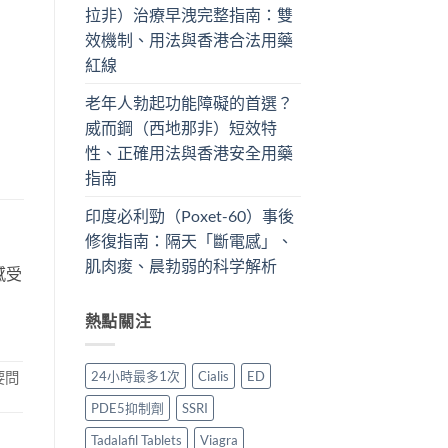
拉非）治療早洩完整指南：雙
效機制、用法與香港合法用藥
紅線
老年人勃起功能障礙的首選？
威而鋼（西地那非）短效特
性、正確用法與香港安全用藥
指南
印度必利勁（Poxet-60）事後
修復指南：隔天「斷電感」、
肌肉痠、晨勃弱的科学解析
感受
熱點關注
24小時最多1次
Cialis
ED
要問
PDE5抑制劑
SSRI
Tadalafil Tablets
Viagra