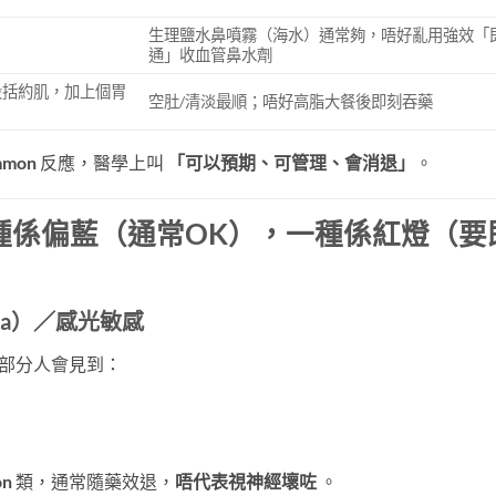
生理鹽水鼻噴霧（海水）通常夠，唔好亂用強效「
通」收血管鼻水劑
段括約肌，加上個胃
空肚/清淡最順；唔好高脂大餐後即刻吞藥
mmon
​ 反應，醫學上叫
「可以預期、可管理、會消退」
。
種係偏藍（通常OK），一種係紅燈（要
ia）／感光敏感
部分人會見到：
on
​ 類，通常隨藥效退，
唔代表視神經壞咗
​ 。