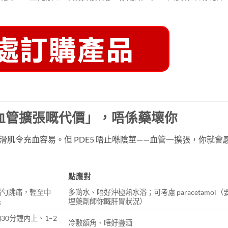
血管擴張嘅代價」，唔係藥壞你
滑肌令充血容易。但 PDE5 唔止喺陰莖——血管一擴張，你就會
點應對
腦勺跳痛，輕至中
多啲水、唔好沖極熱水浴；可考慮 paracetamol（
退
埋藥劑師你嘅肝胃狀況）
0分鐘內上、1–2
冷敷額角、唔好疊酒