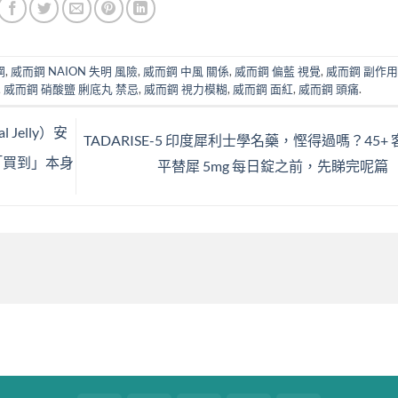
鋼
,
威而鋼 NAION 失明 風險
,
威而鋼 中風 關係
,
威而鋼 偏藍 視覺
,
威而鋼 副作
,
威而鋼 硝酸鹽 脷底丸 禁忌
,
威而鋼 視力模糊
,
威而鋼 面紅
,
威而鋼 頭痛
.
 Jelly）安
TADARISE-5 印度犀利士學名藥，慳得過嗎？45+ 
「買到」本身
平替犀 5mg 每日錠之前，先睇完呢篇