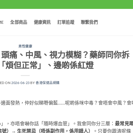
ME
全部商品
健康資訊
訂單追蹤
聯繫我們
男性健康
：頭痛、中風、視力模糊？藥師同你拆
「煩但正常」、邊啲係紅燈
TED ON
2026-06-23
BY
香港保健品網購
半邊面發熱，仲好似睇嘢偏藍……呢啲係咪中毒？會唔會中風？會
心」，亦唔會嚇你話「隨時爆血管」。我會同你分三層：
最常見
信號）→ 生死禁忌（唔係副作用，係用錯人）
。只要你跟清呢條