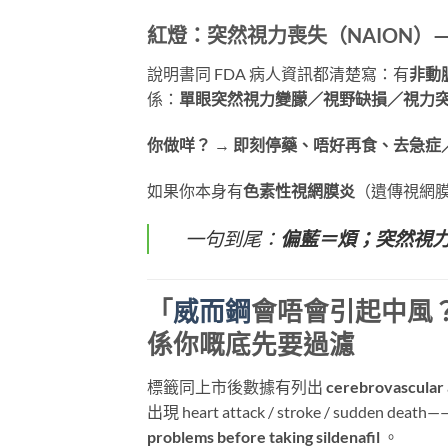
紅燈：突然視力喪失（NAION）
說明書同 FDA 病人資訊都清楚寫：有
非動
係：
單眼突然視力變朦／視野缺損／視力
你做咩？
​ →
即刻停藥、唔好再食、去急症
如果你本身有
色素性視網膜炎
（遺傳視網
一句到尾：
偏藍＝煩；突然視
「
威而鋼
會唔會引起中風
係你嘅底先要過濾
標籤同上市後數據有列出
cerebrovascula
出現 heart attack / stroke / sudden
problems before taking sildenafil
​ 。