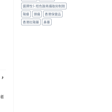
選擇性5-羥色胺再攝取抑制劑
陽痿
頭痛
香港保健品
香港壯陽藥
鼻塞
，
藥者