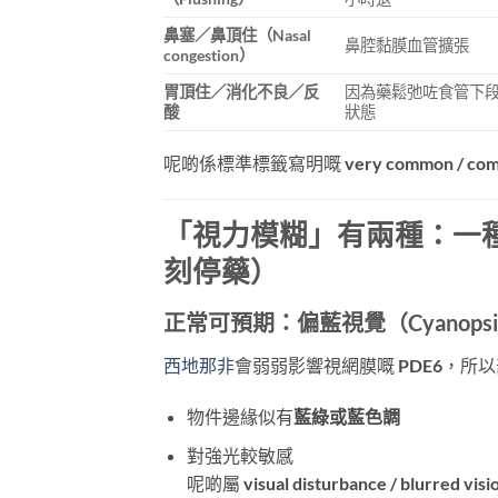
鼻塞／鼻頂住（Nasal
鼻腔黏膜血管擴張
congestion）
胃頂住／消化不良／反
因為藥鬆弛咗食管下
酸
狀態
呢啲係標準標籤寫明嘅
very common / co
「視力模糊」有兩種：一
刻停藥）
正常可預期：偏藍視覺（Cyanops
西地那非
會弱弱影響視網膜嘅
PDE6
，所以
物件邊緣似有
藍綠或藍色調
對強光較敏感
呢啲屬
visual disturbance / blurred visi