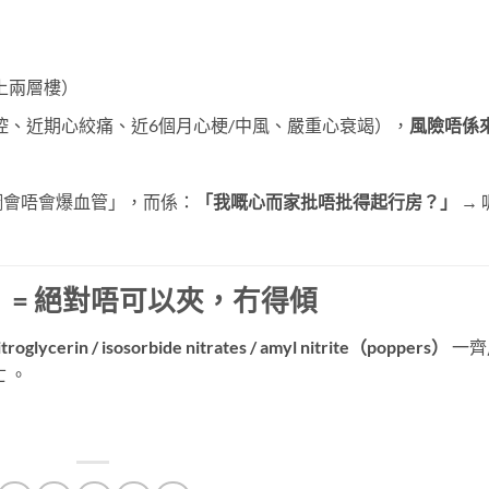
上兩層樓）
控、近期心絞痛、近6個月心梗/中風、嚴重心衰竭），
風險唔係
鋼會唔會爆血管」，而係：
「我嘅心而家批唔批得起行房？」
​ →
= 絕對唔可以夾，冇得傾
itroglycerin / isosorbide nitrates / amyl nitrite（poppers）
​ 一
 。