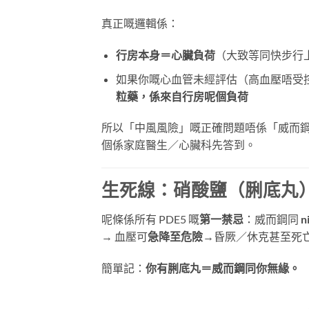
真正嘅邏輯係：
行房本身＝心臟負荷
（大致等同快步行
如果你嘅心血管未經評估（高血壓唔受
粒藥，係來自行房呢個負荷
所以「中風風險」嘅正確問題唔係「威而
個係家庭醫生／心臟科先答到。
生死線：硝酸鹽（脷底丸）
呢條係所有 PDE5 嘅
第一禁忌
：威而鋼同
n
→ 血壓可
急降至危險
→昏厥／休克甚至死亡
簡單記：
你有脷底丸＝威而鋼同你無緣。