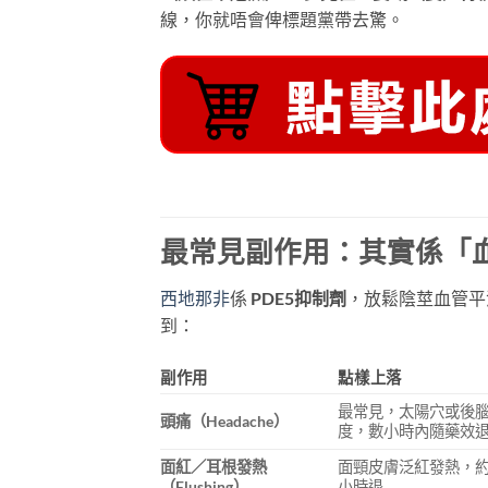
線，你就唔會俾標題黨帶去驚。
最常見副作用：其實係「
西地那非
係
PDE5抑制劑
，放鬆陰莖血管平
到：
副作用
點樣上落
最常見，太陽穴或後
頭痛（Headache）
度，數小時內隨藥效
面紅／耳根發熱
面頸皮膚泛紅發熱，約3
（Flushing）
小時退