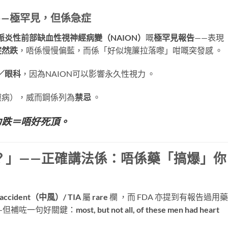
——極罕見，但係急症
脈炎性前部缺血性視神經病變（NAION）
嘅
極罕見報告
——表現
突然跌
，唔係慢慢偏藍，而係「好似塊簾拉落嚟」咁嘅突發感 。
／眼科
，因為NAION可以影響永久性視力 。
膜病），威而鋼係列為
禁忌
​ 。
力跌＝唔好死頂。
？」——正確講法係：唔係藥「搞爆」你
r accident（中風）/ TIA
​ 屬
rare
​ 欄 ，而 FDA 亦提到有報告過用
 death——但補咗一句好關鍵：
most, but not all, of these men had heart