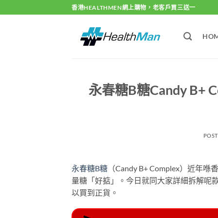
Skip
香港HEALTHMEN網上購物，老客戶買三送一
to
content
HO
永春糖B糖Candy B
POS
永春糖B糖
（Candy B+ Comple
量糖「好掂」。今日就同大家詳細拆解呢
以買到正貨。