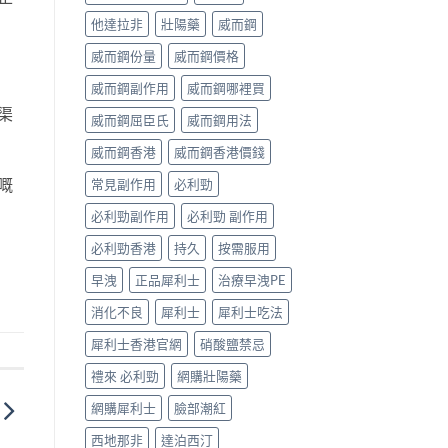
他達拉非
壯陽藥
威而鋼
威而鋼份量
威而鋼價格
威而鋼副作用
威而鋼哪裡買
渠
威而鋼屈臣氏
威而鋼用法
威而鋼香港
威而鋼香港價錢
嘅
常見副作用
必利勁
必利勁副作用
必利勁 副作用
必利勁香港
持久
按需服用
早洩
正品犀利士
治療早洩PE
消化不良
犀利士
犀利士吃法
犀利士香港官網
硝酸鹽禁忌
禮來 必利勁
網購壯陽藥
網購犀利士
臉部潮紅
西地那非
達泊西汀