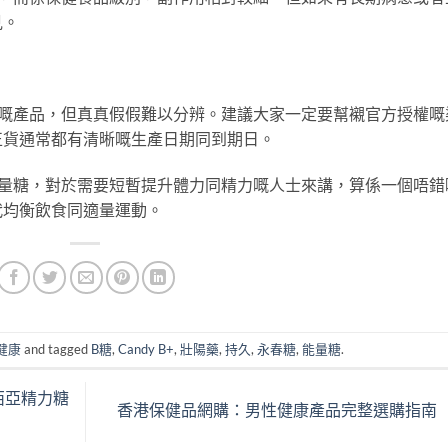
見。
」嘅產品，但真真假假難以分辨。建議大家一定要幫襯官方授權嘅
正貨通常都有清晰嘅生產日期同到期日。
能量糖，對於需要短暫提升體力同精力嘅人士來講，算係一個唔錯
代均衡飲食同適量運動。
健康
and tagged
B糖
,
Candy B+
,
壯陽藥
,
持久
,
永春糖
,
能量糖
.
來西亞精力糖
香港保健品網購：男性健康產品完整選購指南