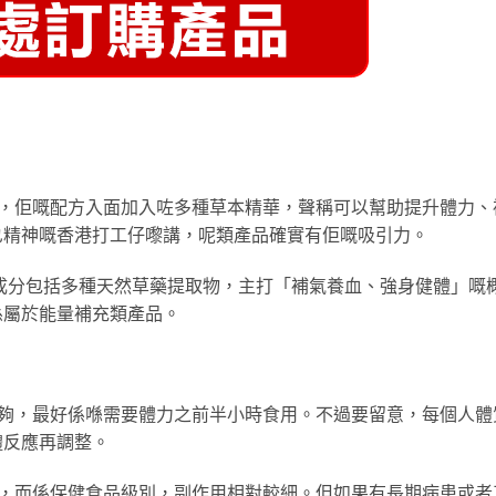
，佢嘅配方入面加入咗多種草本精華，聲稱可以幫助提升體力、
乜精神嘅香港打工仔嚟講，呢類產品確實有佢嘅吸引力。
成分包括多種天然草藥提取物，主打「補氣養血、強身健體」嘅
係屬於能量補充類產品。
夠，最好係喺需要體力之前半小時食用。不過要留意，每個人體
體反應再調整。
物，而係保健食品級別，副作用相對較細。但如果有長期病患或者