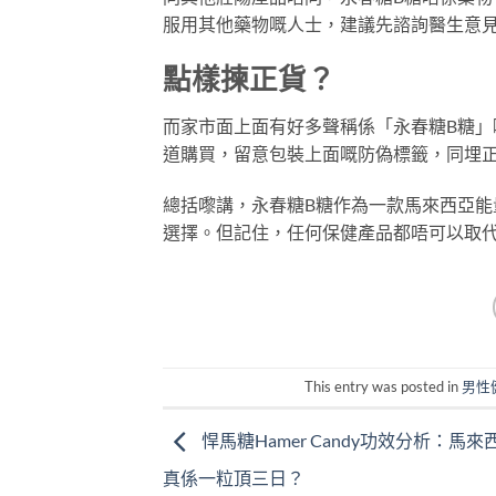
服用其他藥物嘅人士，建議先諮詢醫生意
點樣揀正貨？
而家市面上面有好多聲稱係「永春糖B糖
道購買，留意包裝上面嘅防偽標籤，同埋
總括嚟講，永春糖B糖作為一款馬來西亞
選擇。但記住，任何保健產品都唔可以取
This entry was posted in
男性
悍馬糖Hamer Candy功效分析：馬
真係一粒頂三日？