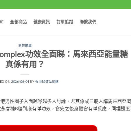
ME
全部商品
健康資訊
訂單追蹤
聯繫我們
男性健康
+ Complex功效全面睇：馬來西亞能量糖
真係有用？
TED ON
2026-06-04
BY
香港保健品網購
x）近年喺香港男性圈子入面越嚟越多人討論，尤其係成日聽人講馬來西亞
款永春糖B糖到底有咩功效，食完之後身體會有咩反應，同埋邊度