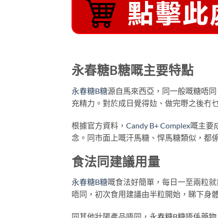
永春糖B糖嘅主要特點
永春糖B糖
源自馬來西亞，同一般嘅糖唔同
充精力。對於成日覺得攰、做完嘢之後冇
根據官方資料，
Candy B+ Complex
嘅主要
念。同市面上嘅汗馬糖、悍馬糖類似，都
食法同建議用量
永春糖B糖
嘅食法好簡單，每日一至兩粒就
唔同，初次食用建議由半粒開始，睇下身
同其他壯陽產品唔同，永春糖B糖唔係藥