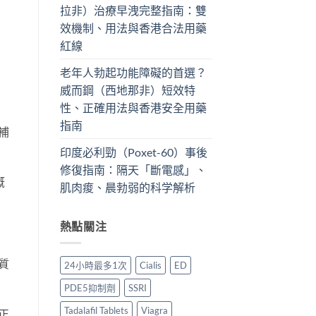
拉非）治療早洩完整指南：雙
效機制、用法與香港合法用藥
紅線
老年人勃起功能障礙的首選？
威而鋼（西地那非）短效特
性、正確用法與香港安全用藥
指南
補
印度必利勁（Poxet-60）事後
修復指南：隔天「斷電感」、
概
肌肉痠、晨勃弱的科学解析
熱點關注
質
24小時最多1次
Cialis
ED
PDE5抑制劑
SSRI
Tadalafil Tablets
Viagra
正