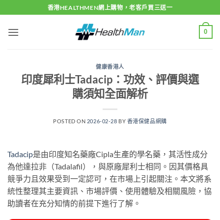
Skip
香港HEALTHMEN網上購物，老客戶買三送一
to
content
0
健康香港人
印度犀利士Tadacip：功效、評價與選
購須知全面解析
POSTED ON
2026-02-28
BY
香港保健品網購
Tadacip
是由印度知名藥廠Cipla生產的學名藥，其活性成分
為他達拉非（Tadalafil），與原廠犀利士相同。因其價格具
競爭力且效果受到一定認可，在市場上引起關注。本文將系
統性整理其主要資訊、市場評價、使用體驗及相關風險，協
助讀者在充分知情的前提下進行了解。