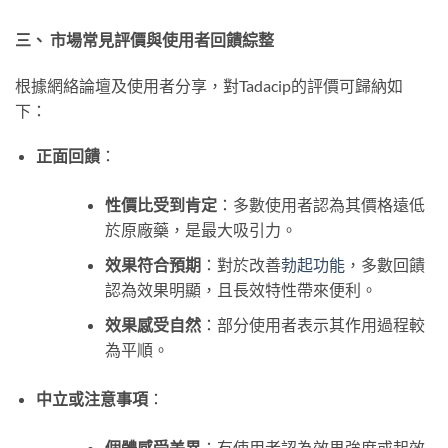
三、 市場常見評價與使用者回饋綜整
根據網絡論壇及使用者分享，對Tadacip的評價可歸納如
下：
正面回饋
：
性價比受到肯定
：多數使用者認為其價格遠低
於原廠藥，是最大吸引力。
效果符合預期
：對於改善
勃起功能
，多數回饋
認為效果明顯，且長效特性帶來便利。
效果感受自然
：部分使用者表示其作用過程較
為平順。
中立或注意事項
：
個體感受差異
：有使用者認為效果強度或起效