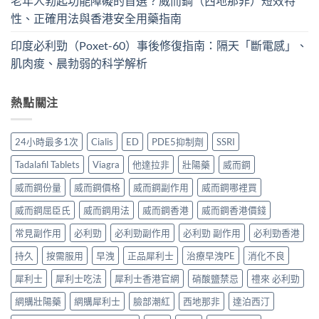
老年人勃起功能障礙的首選？威而鋼（西地那非）短效特
性、正確用法與香港安全用藥指南
印度必利勁（Poxet-60）事後修復指南：隔天「斷電感」、
肌肉痠、晨勃弱的科学解析
熱點關注
24小時最多1次
Cialis
ED
PDE5抑制劑
SSRI
Tadalafil Tablets
Viagra
他達拉非
壯陽藥
威而鋼
威而鋼份量
威而鋼價格
威而鋼副作用
威而鋼哪裡買
威而鋼屈臣氏
威而鋼用法
威而鋼香港
威而鋼香港價錢
常見副作用
必利勁
必利勁副作用
必利勁 副作用
必利勁香港
持久
按需服用
早洩
正品犀利士
治療早洩PE
消化不良
犀利士
犀利士吃法
犀利士香港官網
硝酸鹽禁忌
禮來 必利勁
網購壯陽藥
網購犀利士
臉部潮紅
西地那非
達泊西汀