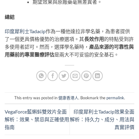
期望效果與原廠藥毫無差異者。
總結
印度犀利士Tadacip
作為一種他達拉非學名藥，為患者提供
了一個更具價格優勢的治療選項。其
長效作用
的特點受到許
多使用者認可。然而，選擇學名藥時，
產品來源的可靠性與
用藥前的專業醫療評估
是兩大不可妥協的安全基石。
This entry was posted in
健康香港人
. Bookmark the
permalink
.
VegaForce藍蝌蚪雙效片全面
印度犀利士Tadacip效果全面
解析：效果、禁忌與正確使用
解析：持久力、成分、用法與
指南
真實評價