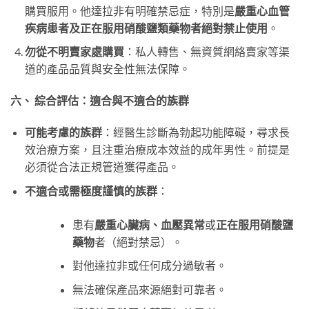
購買服用。他達拉非有明確禁忌症，特別是
嚴重心血管
疾病患者及正在服用硝酸鹽類藥物者絕對禁止使用
。
勿從不明賣家處購買
：私人轉售、無資質網絡賣家等渠
道的產品品質與安全性無法保障。
六、 綜合評估：適合與不適合的族群
可能考慮的族群
：經醫生診斷為勃起功能障礙，尋求長
效治療方案，且注重治療成本效益的成年男性。前提是
必須從合法正規管道獲得產品。
不適合或需極度謹慎的族群
：
患有
嚴重心臟病、血壓異常
或
正在服用硝酸鹽
藥物
者（絕對禁忌）。
對他達拉非或任何成分過敏者。
無法確保產品來源絕對可靠者。