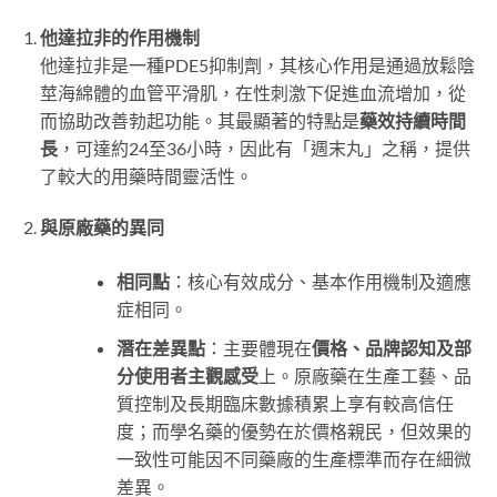
他達拉非的作用機制
他達拉非是一種PDE5抑制劑，其核心作用是通過放鬆陰
莖海綿體的血管平滑肌，在性刺激下促進血流增加，從
而協助改善勃起功能。其最顯著的特點是
藥效持續時間
長
，可達約24至36小時，因此有「週末丸」之稱，提供
了較大的用藥時間靈活性。
與原廠藥的異同
相同點
：核心有效成分、基本作用機制及適應
症相同。
潛在差異點
：主要體現在
價格、品牌認知及部
分使用者主觀感受
上。原廠藥在生產工藝、品
質控制及長期臨床數據積累上享有較高信任
度；而學名藥的優勢在於價格親民，但效果的
一致性可能因不同藥廠的生產標準而存在細微
差異。