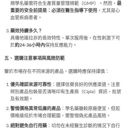
規學名藥需符合生產質量管理規範（GMP）。然而，
最
重要的安全前提是：必須在醫生指導下使用
，尤其是心
血管疾病患者。
藥效持續多久？
具備他達拉非的長效特性，單次服用後，在性刺激下可
於
約24-36小時內
保持反應能力。
五、 選購注意事項與風險防範
鑒於市場存在不同來源的產品，選購時應保持謹慎：
優先確認來源可靠性
：選擇信譽良好的供應渠道。注意
辨別產品包裝是否清晰印有生產商（Cipla）資訊、批號
及有效期。
警惕價格異常低廉的產品
：學名藥雖較原廠便宜，但若
價格遠低於市場合理範圍，需警惕偽劣產品風險。
絕對避免自行用藥
：切勿在未經醫生診斷的情況下自行