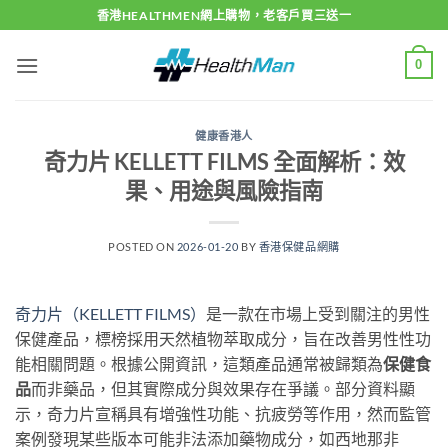
Skip
香港HEALTHMEN網上購物，老客戶買三送一
to
content
0
健康香港人
奇力片 KELLETT FILMS 全面解析：效
果、用途與風險指南
POSTED ON
2026-01-20
BY
香港保健品網購
奇力片（KELLETT FILMS）
是一款在市場上受到關注的男性
保健產品，標榜採用天然植物萃取成分，旨在改善男性性功
能相關問題。根據公開資訊，這類產品通常被歸類為
保健食
品
而非藥品，但其實際成分與效果存在爭議。部分資料顯
示，奇力片宣稱具有增強性功能、抗疲勞等作用，然而監管
案例發現某些版本可能非法添加藥物成分，如西地那非