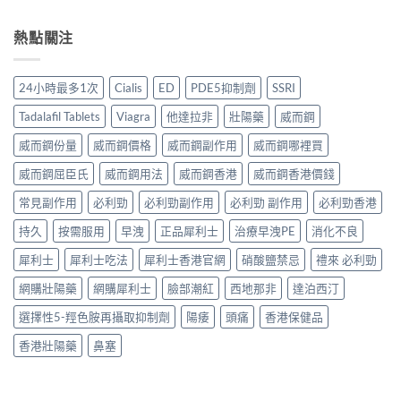
熱點關注
24小時最多1次
Cialis
ED
PDE5抑制劑
SSRI
Tadalafil Tablets
Viagra
他達拉非
壯陽藥
威而鋼
威而鋼份量
威而鋼價格
威而鋼副作用
威而鋼哪裡買
威而鋼屈臣氏
威而鋼用法
威而鋼香港
威而鋼香港價錢
常見副作用
必利勁
必利勁副作用
必利勁 副作用
必利勁香港
持久
按需服用
早洩
正品犀利士
治療早洩PE
消化不良
犀利士
犀利士吃法
犀利士香港官網
硝酸鹽禁忌
禮來 必利勁
網購壯陽藥
網購犀利士
臉部潮紅
西地那非
達泊西汀
選擇性5-羥色胺再攝取抑制劑
陽痿
頭痛
香港保健品
香港壯陽藥
鼻塞