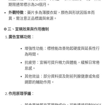
期限通常標示為24個月。
外觀特徵
：藥片多為薄膜衣錠，顏色與形狀因版本而
異，需注意正品標識與來源。
⚙️ 三、宣稱效果與作用機制
廣告宣稱功效
：
增強性功能：標榜能改善勃起硬度與延長性行
為時間。
抗疲勞：宣稱可提升精力與體能，緩解日常倦
怠感。
其他效益：部分資料提及對前列腺健康或免疫
調節的輔助作用。
作用原理爭議
：
若含西地那非等藥物成分，可能透過抑制PDE5