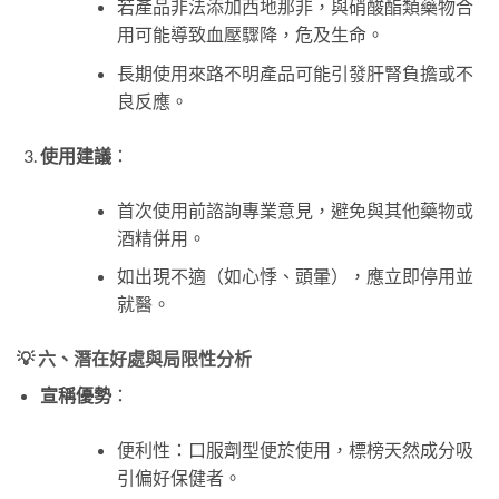
若產品非法添加西地那非，與硝酸酯類藥物合
用可能導致血壓驟降，危及生命。
長期使用來路不明產品可能引發肝腎負擔或不
良反應。
使用建議
：
首次使用前諮詢專業意見，避免與其他藥物或
酒精併用。
如出現不適（如心悸、頭暈），應立即停用並
就醫。
💡 六、潛在好處與局限性分析
宣稱優勢
：
便利性：口服劑型便於使用，標榜天然成分吸
引偏好保健者。