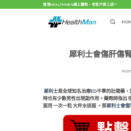
Skip
香港HEALTHMEN網上購物，老客戶買三送一
to
content
HO
犀利士會傷肝傷
POS
犀利士
是全球知名治療
ED
不舉的壯陽藥，
時也有少數男性出現副作用。藥劑師指出 
服用 一次一粒 大杯水送服 。那
犀利士會傷