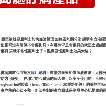
單講就是犀利士加快血液循環 加速睪丸酮分泌 讓更多血液匯
看出跟腎沒有關係不會傷到腎。有種情況是會傷腎的就是太過縱
傷身傷腎 這就不能怪犀利士了。難道要怪犀利士效果太強？
心臟病屬於心血管疾病）
犀利士
會擴張血管加快血液循環。大部
估方可服用。在穩定的心臟病的病人是可以安全使用的。 但是
roglycerin耐絞寧、imdur寬心、Ismo-20愛舒脈等）的藥物同
、高危險的心律不整、無法控制的高血壓或是剛發生心肌梗塞的