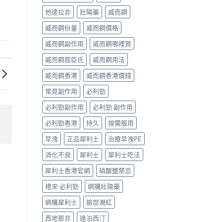
他達拉非
壯陽藥
威而鋼
威而鋼份量
威而鋼價格
威而鋼副作用
威而鋼哪裡買
威而鋼屈臣氏
威而鋼用法
威而鋼香港
威而鋼香港價錢
常見副作用
必利勁
必利勁副作用
必利勁 副作用
必利勁香港
持久
按需服用
早洩
正品犀利士
治療早洩PE
消化不良
犀利士
犀利士吃法
犀利士香港官網
硝酸鹽禁忌
禮來 必利勁
網購壯陽藥
網購犀利士
臉部潮紅
西地那非
達泊西汀