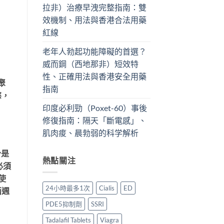
拉非）治療早洩完整指南：雙
效機制、用法與香港合法用藥
紅線
老年人勃起功能障礙的首選？
威而鋼（西地那非）短效特
性、正確用法與香港安全用藥
聚
指南
慾，
印度必利勁（Poxet-60）事後
修復指南：隔天「斷電感」、
肌肉痠、晨勃弱的科学解析
分是
熱點關注
必須
時使
24小時最多1次
Cialis
ED
兩週
PDE5抑制劑
SSRI
Tadalafil Tablets
Viagra