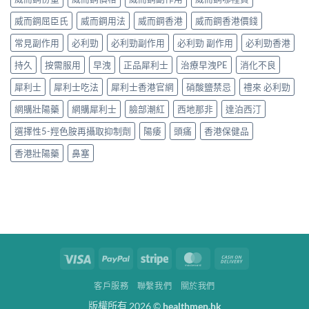
威而鋼屈臣氏
威而鋼用法
威而鋼香港
威而鋼香港價錢
常見副作用
必利勁
必利勁副作用
必利勁 副作用
必利勁香港
持久
按需服用
早洩
正品犀利士
治療早洩PE
消化不良
犀利士
犀利士吃法
犀利士香港官網
硝酸鹽禁忌
禮來 必利勁
網購壯陽藥
網購犀利士
臉部潮紅
西地那非
達泊西汀
選擇性5-羥色胺再攝取抑制劑
陽痿
頭痛
香港保健品
香港壯陽藥
鼻塞
Visa
PayPal
Stripe
MasterCard
Cash
On
客戶服務
聯繫我們
關於我們
Delivery
版權所有 2026 ©
healthmen.hk