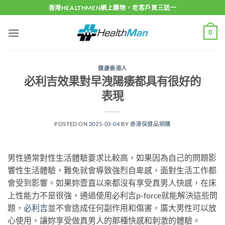
Skip
香港HEALTHMEN網上購物，老客戶買三送一
to
content
0
健康香港人
必利吉效果對早洩陽痿都具有很好的
表現
POSTED ON
2025-03-04
BY
香港保健品網購
男性通常對性生活體驗要求比較高，如果因為自己的問題影
響性生活體驗，難免就會導致強烈自卑感，面對生活工作都
會受到影響。如果妳壹直以來都沒有享受真男人快感，在床
上性能力不是很強，通過使用必利吉p-force就能解決這些問
題，
必利吉
並不會造成任何副作用和傷害，廣大男性可以放
心使用，讓妳享受做真男人的那種快感和刺激的體驗。