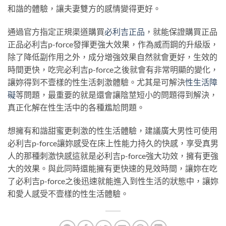
和諧的體驗，讓夫妻雙方的感情變得更好。
通過官方指定正規渠道購買
必利吉正品
，就能保證購買正品
正品必利吉p-force發揮更強大效果，作為威而鋼的升級版，
除了降低副作用之外，成分增強效果自然就會更好，生效的
時間更快，吃完必利吉p-force之後就會有非常明顯的變化，
讓妳得到不壹樣的性生活刺激體驗。尤其是可解決
性生活障
礙
等問題，最重要的就是還會讓陰莖短小的問題得到解決，
真正化解在性生活中的各種尷尬問題。
想擁有和諧甜蜜更刺激的性生活體驗，建議廣大男性可使用
必利吉p-force讓妳感受在床上性能力持久的快感，享受真男
人的那種刺激快感這就是必利吉p-force強大功效，擁有更強
大的效果。與此同時還能擁有更快速的見效時間，讓妳在吃
了必利吉p-force之後迅速就能進入到性生活的狀態中，讓妳
和愛人感受不壹樣的性生活體驗。