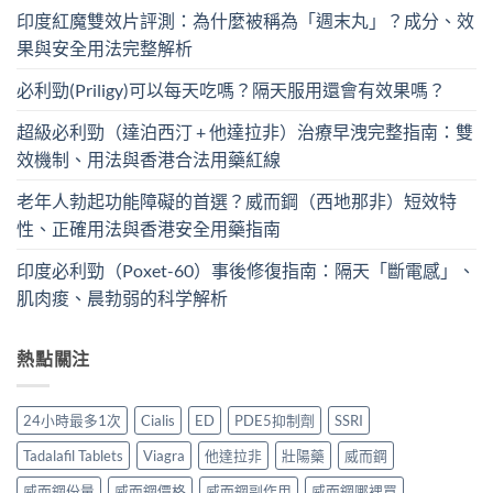
印度紅魔雙效片評測：為什麼被稱為「週末丸」？成分、效
果與安全用法完整解析
必利勁(Priligy)可以每天吃嗎？隔天服用還會有效果嗎？
超級必利勁（達泊西汀 + 他達拉非）治療早洩完整指南：雙
效機制、用法與香港合法用藥紅線
老年人勃起功能障礙的首選？威而鋼（西地那非）短效特
性、正確用法與香港安全用藥指南
印度必利勁（Poxet-60）事後修復指南：隔天「斷電感」、
肌肉痠、晨勃弱的科学解析
熱點關注
24小時最多1次
Cialis
ED
PDE5抑制劑
SSRI
Tadalafil Tablets
Viagra
他達拉非
壯陽藥
威而鋼
威而鋼份量
威而鋼價格
威而鋼副作用
威而鋼哪裡買