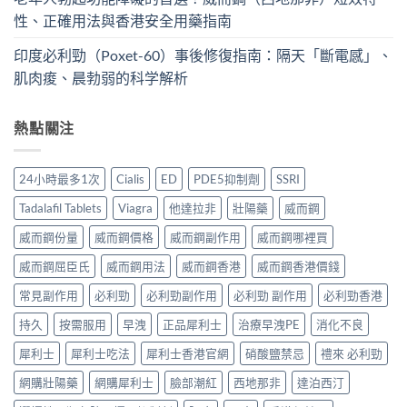
性、正確用法與香港安全用藥指南
印度必利勁（Poxet-60）事後修復指南：隔天「斷電感」、
肌肉痠、晨勃弱的科学解析
熱點關注
24小時最多1次
Cialis
ED
PDE5抑制劑
SSRI
Tadalafil Tablets
Viagra
他達拉非
壯陽藥
威而鋼
威而鋼份量
威而鋼價格
威而鋼副作用
威而鋼哪裡買
威而鋼屈臣氏
威而鋼用法
威而鋼香港
威而鋼香港價錢
常見副作用
必利勁
必利勁副作用
必利勁 副作用
必利勁香港
持久
按需服用
早洩
正品犀利士
治療早洩PE
消化不良
犀利士
犀利士吃法
犀利士香港官網
硝酸鹽禁忌
禮來 必利勁
網購壯陽藥
網購犀利士
臉部潮紅
西地那非
達泊西汀