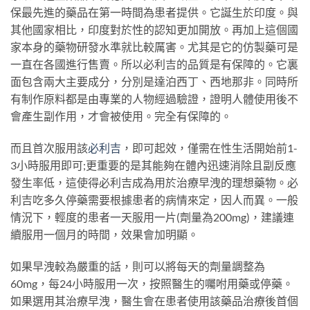
保最先進的藥品在第一時間為患者提供。它誕生於印度。與
其他國家相比，印度對於性的認知更加開放。再加上這個國
家本身的藥物研發水準就比較厲害。尤其是它的仿製藥可是
一直在各國進行售賣。所以必利吉的品質是有保障的。它裏
面包含兩大主要成分，分別是達泊西丁、西地那非。同時所
有制作原料都是由專業的人物經過驗證，證明人體使用後不
會產生副作用，才會被使用。完全有保障的。
而且首次服用該
必利吉
，即可起效，僅需在性生活開始前1-
3小時服用即可;更重要的是其能夠在體內迅速消除且副反應
發生率低，這使得必利吉成為用於治療早洩的理想藥物。必
利吉吃多久停藥需要根據患者的病情來定，因人而異。一般
情況下，輕度的患者一天服用一片(劑量為200mg)，建議連
續服用一個月的時間，效果會加明顯。
如果早洩較為嚴重的話，則可以將每天的劑量調整為
60mg，每24小時服用一次，按照醫生的囑咐用藥或停藥。
如果選用其治療早洩，醫生會在患者使用該藥品治療後首個