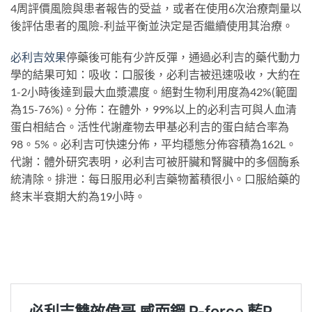
4周評價風險與患者報告的受益，或者在使用6次治療劑量以
後評估患者的風險-利益平衡並決定是否繼續使用其治療。
必利吉效果
停藥後可能有少許反彈，通過必利吉的藥代動力
學的結果可知：吸收：口服後，必利吉被迅速吸收，大約在
1-2小時後達到最大血漿濃度。絕對生物利用度為42%(範圍
為15-76%)。分佈：在體外，99%以上的必利吉可與人血清
蛋白相結合。活性代謝產物去甲基必利吉的蛋白結合率為
98。5%。必利吉可快速分佈，平均穩態分佈容積為162L。
代謝：體外研究表明，必利吉可被肝臟和腎臟中的多個酶系
統清除。排泄：每日服用必利吉藥物蓄積很小。口服給藥的
終末半衰期大約為19小時。