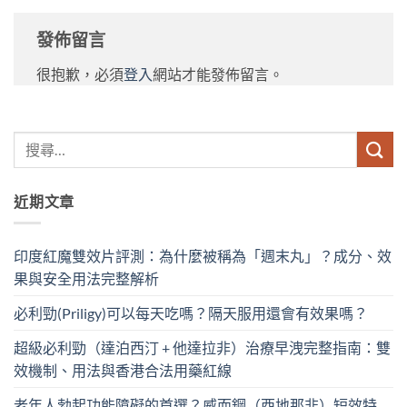
發佈留言
很抱歉，必須
登入
網站才能發佈留言。
近期文章
印度紅魔雙效片評測：為什麼被稱為「週末丸」？成分、效
果與安全用法完整解析
必利勁(Priligy)可以每天吃嗎？隔天服用還會有效果嗎？
超級必利勁（達泊西汀 + 他達拉非）治療早洩完整指南：雙
效機制、用法與香港合法用藥紅線
老年人勃起功能障礙的首選？威而鋼（西地那非）短效特