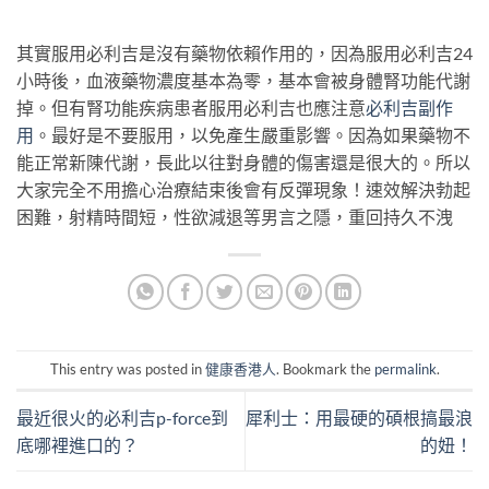
其實服用必利吉是沒有藥物依賴作用的，因為服用必利吉24
小時後，血液藥物濃度基本為零，基本會被身體腎功能代謝
掉。但有腎功能疾病患者服用必利吉也應注意
必利吉副作
用
。最好是不要服用，以免產生嚴重影響。因為如果藥物不
能正常新陳代謝，長此以往對身體的傷害還是很大的。所以
大家完全不用擔心治療結束後會有反彈現象！速效解決勃起
困難，射精時間短，性欲減退等男言之隱，重回持久不洩
This entry was posted in
健康香港人
. Bookmark the
permalink
.
最近很火的必利吉p-force到
犀利士：用最硬的碩根搞最浪
底哪裡進口的？
的妞！