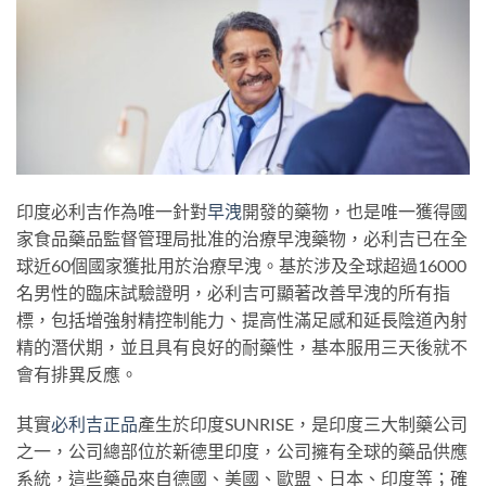
印度必利吉作為唯一針對
早洩
開發的藥物，也是唯一獲得國
家食品藥品監督管理局批准的治療早洩藥物，必利吉已在全
球近60個國家獲批用於治療早洩。基於涉及全球超過16000
名男性的臨床試驗證明，必利吉可顯著改善早洩的所有指
標，包括增強射精控制能力、提高性滿足感和延長陰道內射
精的潛伏期，並且具有良好的耐藥性，基本服用三天後就不
會有排異反應。
其實
必利吉正品
產生於印度SUNRISE，是印度三大制藥公司
之一，公司總部位於新德里印度，公司擁有全球的藥品供應
系統，這些藥品來自德國、美國、歐盟、日本、印度等；確