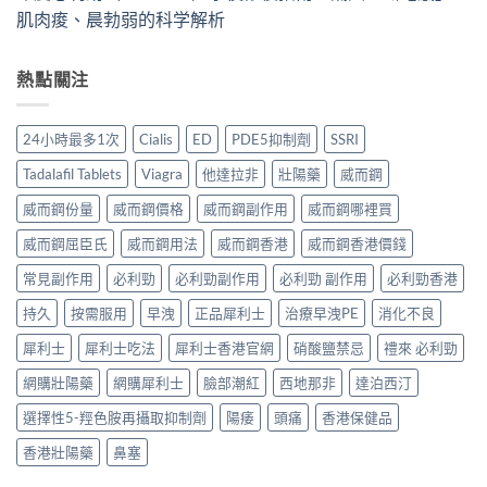
肌肉痠、晨勃弱的科学解析
熱點關注
24小時最多1次
Cialis
ED
PDE5抑制劑
SSRI
Tadalafil Tablets
Viagra
他達拉非
壯陽藥
威而鋼
威而鋼份量
威而鋼價格
威而鋼副作用
威而鋼哪裡買
威而鋼屈臣氏
威而鋼用法
威而鋼香港
威而鋼香港價錢
常見副作用
必利勁
必利勁副作用
必利勁 副作用
必利勁香港
持久
按需服用
早洩
正品犀利士
治療早洩PE
消化不良
犀利士
犀利士吃法
犀利士香港官網
硝酸鹽禁忌
禮來 必利勁
網購壯陽藥
網購犀利士
臉部潮紅
西地那非
達泊西汀
選擇性5-羥色胺再攝取抑制劑
陽痿
頭痛
香港保健品
香港壯陽藥
鼻塞