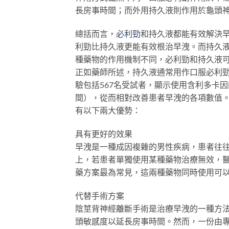
長房事時間；而外用持久液則作用於龜頭
總括而言，
必利勁
和持久液都能有效解決
利勁比持久液更能有效根治早洩。而持久
種藥物的作用機制不同，必利勁和持久液
正如藥師所述，持久液通常用作口服必利
驗包括567名受試者，顯示使用含利多卡因
間），從而相對改善患者早洩的各項數值
有以下兩大優勢：
具有更好的效果
早洩是一種成因複雜的男性疾病，患者往
上，若患者單獨使用某種藥物治療無效，
藥方案最為常見，這兩種藥物同時使用可
代替手術方案
陰莖背神經離斷手術是治療早洩的一種方
頭敏感度以延長房事時間。然而，一份由專