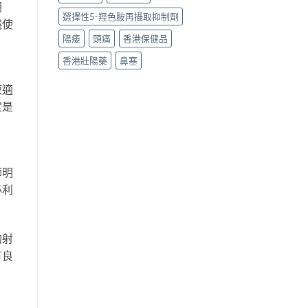
明
選擇性5-羥色胺再攝取抑制劑
議使
陽痿
頭痛
香港保健品
香港壯陽藥
鼻塞
液適
定是
師明
必利
的射
有良