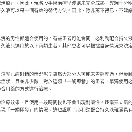
洩治療」。因此，現階段手術治療早洩還未完全成熟，弊端十分
持久液可以是一個有效的替代方法。因此，除非萬不得已，不建
早洩的男性都適合使用的。有些患者可能會問，必利勁配合持久
持久液只適用於以下兩類患者，其他患者可以根據自身情況來決
陰道就已經射精的情況呢？雖然大部分人可能未曾經歷過，但藥
此症狀，且並非少數！對於這類「一觸即發」的患者，單獨使用
聯合用藥的方式進行治療。
的治療效果，且使用一段時間後也不會出現耐藥性。逐漸建立新
出現「一觸即發」的情況。這也證明了必利勁配合持久液確實具