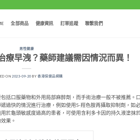
ME
全部商品
健康資訊
訂單追蹤
聯繫我們
男性健康
治療早洩？藥師建議需因情況而異！
TED ON
2023-09-20
BY
香港保健品網購
要包括口服藥物和外用局部麻醉劑，而手術治療一般不被推薦。
遞過快的情況進行治療，例如使用5-羥色胺再攝取抑制劑，如
適用於龜頭敏感度過高的患者，可使用含利多卡因的持久液塗抹
的效果。