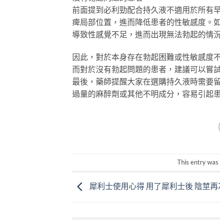
前面提到必利勁配合持久液不適用於所有
痺局部位置，進而降低患者的性敏感度。
導致性感覺不足，進而出現無法勃起的情
因此，對於本身存在勃起困難或性敏感度
而對於沒有勃起問題的患者，建議可以嘗
最後，藥師提醒大家在選購持久液時需要
過量的麻醉劑或其他不明成分，容易引起
This entry was
犀利士使用心得 用了犀利士後 陰莖再次