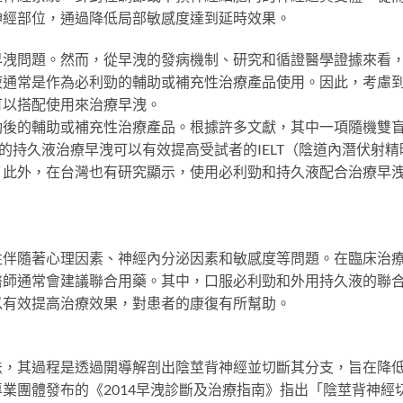
神經部位，通過降低局部敏感度達到延時效果。
早洩問題。然而，從早洩的發病機制、研究和循證醫學證據來看
液通常是作為必利勁的輔助或補充性治療產品使用。因此，考慮
可以搭配使用來治療早洩。
勁後的輔助或補充性治療產品。根據許多文獻，其中一項隨機雙
的持久液治療早洩可以有效提高受試者的IELT（陰道內潛伏射精
。此外，在台灣也有研究顯示，使用必利勁和持久液配合治療早
往伴隨著心理因素、神經內分泌因素和敏感度等問題。在臨床治
醫師通常會建議聯合用藥。其中，口服必利勁和外用持久液的聯
以有效提高治療效果，對患者的康復有所幫助。
法，其過程是透過開導解剖出陰莖背神經並切斷其分支，旨在降
業團體發布的《2014早洩診斷及治療指南》指出「陰莖背神經