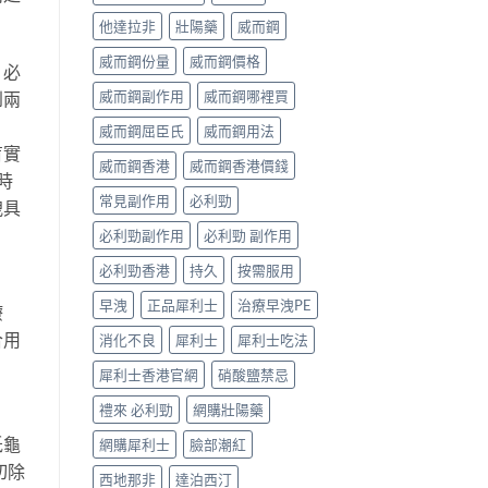
他達拉非
壯陽藥
威而鋼
威而鋼份量
威而鋼價格
，必
威而鋼副作用
威而鋼哪裡買
到兩
威而鋼屈臣氏
威而鋼用法
盲實
威而鋼香港
威而鋼香港價錢
時
常見副作用
必利勁
洩具
必利勁副作用
必利勁 副作用
必利勁香港
持久
按需服用
早洩
正品犀利士
治療早洩PE
療
合用
消化不良
犀利士
犀利士吃法
犀利士香港官網
硝酸鹽禁忌
禮來 必利勁
網購壯陽藥
低龜
網購犀利士
臉部潮紅
切除
西地那非
達泊西汀