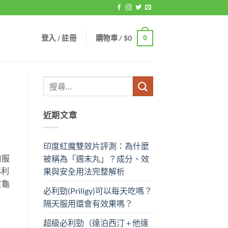
登入 / 註冊
購物車 /
$
0
0
近期文章
印度紅魔雙效片評測：為什麼
口服
被稱為「週末丸」？成分、效
必利
果與安全用法完整解析
於龜
必利勁(Priligy)可以每天吃嗎？
隔天服用還會有效果嗎？
超級必利勁（達泊西汀 + 他達