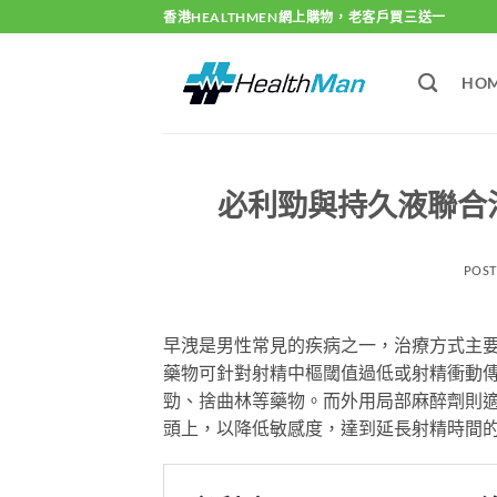
Skip
香港HEALTHMEN網上購物，老客戶買三送一
to
content
HO
必利勁與持久液聯合
POS
早洩是男性常見的疾病之一，治療方式主
藥物可針對射精中樞閾值過低或射精衝動傳
勁、捨曲林等藥物。而外用局部麻醉劑則
頭上，以降低敏感度，達到延長射精時間