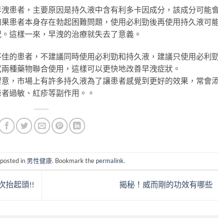
早洩患者，主要原因是持久液中含有利多卡因成分，該成分可能
如果患者本身存在勃起困難問題，使用必利勁後再使用持久液可
況。這樣一來，早洩的治療就失去了意義。
不佳的患者，不建議同時使用必利勁和持久液，建議只使用必利
試兩種藥物聯合使用，這樣可以更快地改善早洩症狀。
留意，市場上有許多持久液為了讓患者感覺到更好的效果，常會
患者過敏、紅疹等副作用。。
 posted in
男性健康
. Bookmark the
permalink
.
抬起頭!!
揭秘！威而剛的功效有哪些