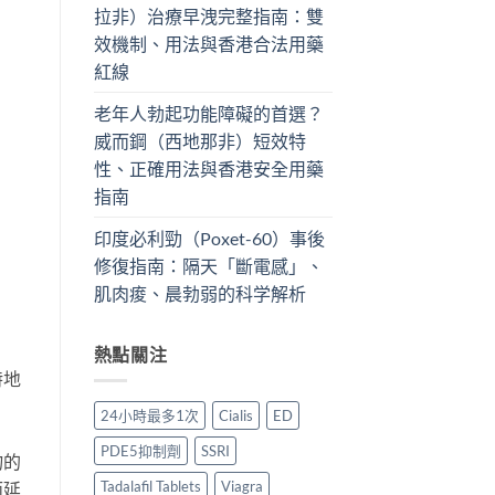
拉非）治療早洩完整指南：雙
效機制、用法與香港合法用藥
紅線
老年人勃起功能障礙的首選？
威而鋼（西地那非）短效特
性、正確用法與香港安全用藥
指南
印度必利勁（Poxet-60）事後
修復指南：隔天「斷電感」、
肌肉痠、晨勃弱的科学解析
熱點關注
特地
24小時最多1次
Cialis
ED
PDE5抑制劑
SSRI
物的
Tadalafil Tablets
Viagra
而延