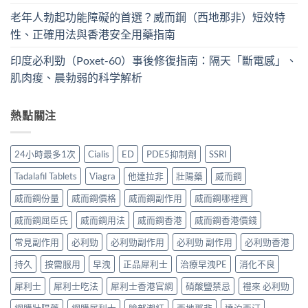
老年人勃起功能障礙的首選？威而鋼（西地那非）短效特
性、正確用法與香港安全用藥指南
印度必利勁（Poxet-60）事後修復指南：隔天「斷電感」、
肌肉痠、晨勃弱的科学解析
熱點關注
24小時最多1次
Cialis
ED
PDE5抑制劑
SSRI
Tadalafil Tablets
Viagra
他達拉非
壯陽藥
威而鋼
威而鋼份量
威而鋼價格
威而鋼副作用
威而鋼哪裡買
威而鋼屈臣氏
威而鋼用法
威而鋼香港
威而鋼香港價錢
常見副作用
必利勁
必利勁副作用
必利勁 副作用
必利勁香港
持久
按需服用
早洩
正品犀利士
治療早洩PE
消化不良
犀利士
犀利士吃法
犀利士香港官網
硝酸鹽禁忌
禮來 必利勁
網購壯陽藥
網購犀利士
臉部潮紅
西地那非
達泊西汀