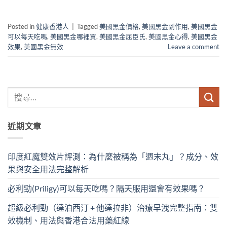
Posted in
健康香港人
|
Tagged
美國黑金價格
,
美國黑金副作用
,
美國黑金
可以每天吃嗎
,
美國黑金哪裡買
,
美國黑金屈臣氏
,
美國黑金心得
,
美國黑金
效果
,
美國黑金無效
Leave a comment
近期文章
印度紅魔雙效片評測：為什麼被稱為「週末丸」？成分、效
果與安全用法完整解析
必利勁(Priligy)可以每天吃嗎？隔天服用還會有效果嗎？
超級必利勁（達泊西汀 + 他達拉非）治療早洩完整指南：雙
效機制、用法與香港合法用藥紅線