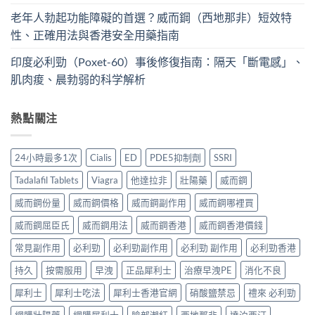
老年人勃起功能障礙的首選？威而鋼（西地那非）短效特
性、正確用法與香港安全用藥指南
印度必利勁（Poxet-60）事後修復指南：隔天「斷電感」、
肌肉痠、晨勃弱的科学解析
熱點關注
24小時最多1次
Cialis
ED
PDE5抑制劑
SSRI
Tadalafil Tablets
Viagra
他達拉非
壯陽藥
威而鋼
威而鋼份量
威而鋼價格
威而鋼副作用
威而鋼哪裡買
威而鋼屈臣氏
威而鋼用法
威而鋼香港
威而鋼香港價錢
常見副作用
必利勁
必利勁副作用
必利勁 副作用
必利勁香港
持久
按需服用
早洩
正品犀利士
治療早洩PE
消化不良
犀利士
犀利士吃法
犀利士香港官網
硝酸鹽禁忌
禮來 必利勁
網購壯陽藥
網購犀利士
臉部潮紅
西地那非
達泊西汀