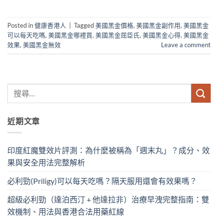
Posted in
健康香港人
|
Tagged
美國黑金價格
,
美國黑金副作用
,
美國黑金
可以每天吃嗎
,
美國黑金哪裡買
,
美國黑金屈臣氏
,
美國黑金心得
,
美國黑金
效果
,
美國黑金無效
Leave a comment
近期文章
印度紅魔雙效片評測：為什麼被稱為「週末丸」？成分、效
果與安全用法完整解析
必利勁(Priligy)可以每天吃嗎？隔天服用還會有效果嗎？
超級必利勁（達泊西汀 + 他達拉非）治療早洩完整指南：雙
效機制、用法與香港合法用藥紅線