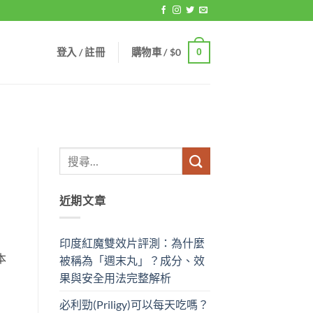
登入 / 註冊
購物車 /
$
0
0
近期文章
印度紅魔雙效片評測：為什麼
本
被稱為「週末丸」？成分、效
果與安全用法完整解析
必利勁(Priligy)可以每天吃嗎？