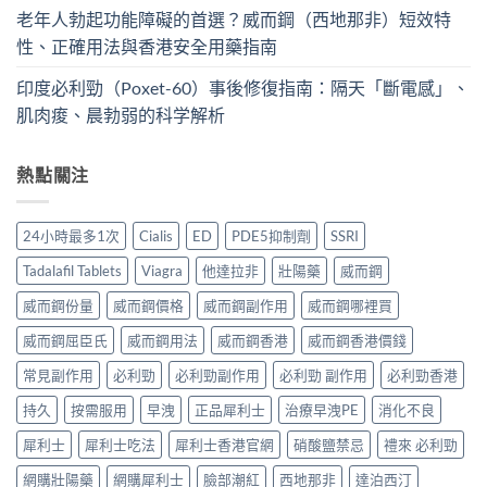
老年人勃起功能障礙的首選？威而鋼（西地那非）短效特
性、正確用法與香港安全用藥指南
印度必利勁（Poxet-60）事後修復指南：隔天「斷電感」、
肌肉痠、晨勃弱的科学解析
熱點關注
24小時最多1次
Cialis
ED
PDE5抑制劑
SSRI
Tadalafil Tablets
Viagra
他達拉非
壯陽藥
威而鋼
威而鋼份量
威而鋼價格
威而鋼副作用
威而鋼哪裡買
威而鋼屈臣氏
威而鋼用法
威而鋼香港
威而鋼香港價錢
常見副作用
必利勁
必利勁副作用
必利勁 副作用
必利勁香港
持久
按需服用
早洩
正品犀利士
治療早洩PE
消化不良
犀利士
犀利士吃法
犀利士香港官網
硝酸鹽禁忌
禮來 必利勁
網購壯陽藥
網購犀利士
臉部潮紅
西地那非
達泊西汀