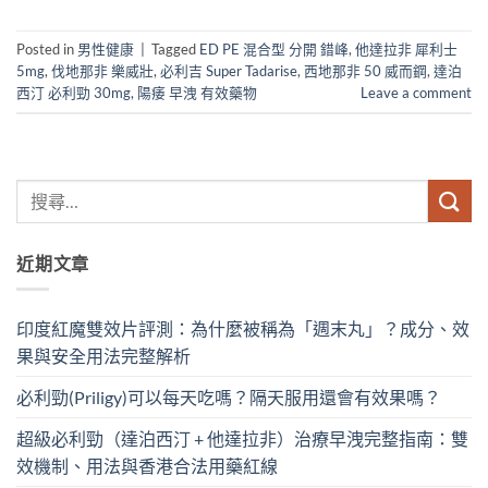
Posted in
男性健康
|
Tagged
ED PE 混合型 分開 錯峰
,
他達拉非 犀利士
5mg
,
伐地那非 樂威壯
,
必利吉 Super Tadarise
,
西地那非 50 威而鋼
,
達泊
西汀 必利勁 30mg
,
陽痿 早洩 有效藥物
Leave a comment
近期文章
印度紅魔雙效片評測：為什麼被稱為「週末丸」？成分、效
果與安全用法完整解析
必利勁(Priligy)可以每天吃嗎？隔天服用還會有效果嗎？
超級必利勁（達泊西汀 + 他達拉非）治療早洩完整指南：雙
效機制、用法與香港合法用藥紅線