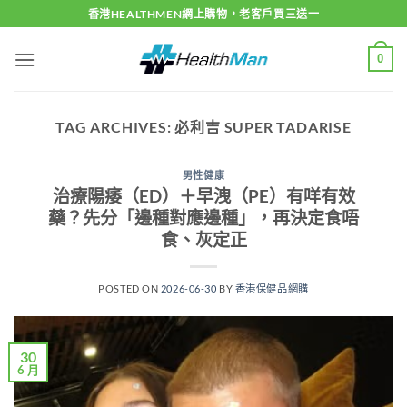
Skip
香港HEALTHMEN網上購物，老客戶買三送一
to
content
0
TAG ARCHIVES:
必利吉 SUPER TADARISE
男性健康
治療陽痿（ED）＋早洩（PE）有咩有效
藥？先分「邊種對應邊種」，再決定食唔
食、灰定正
POSTED ON
2026-06-30
BY
香港保健品網購
30
6 月