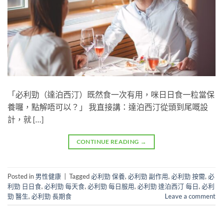
「必利勁（達泊西汀）既然食一次有用，咪日日食一粒當保
養囉，點解唔可以？」 我直接講：達泊西汀從頭到尾嘅設
計，就 […]
CONTINUE READING
→
Posted in
男性健康
|
Tagged
必利勁 保養
,
必利勁 副作用
,
必利勁 按需
,
必
利勁 日日食
,
必利勁 每天食
,
必利勁 每日服用
,
必利勁 達泊西汀 每日
,
必利
勁 醫生
,
必利勁 長期食
Leave a comment