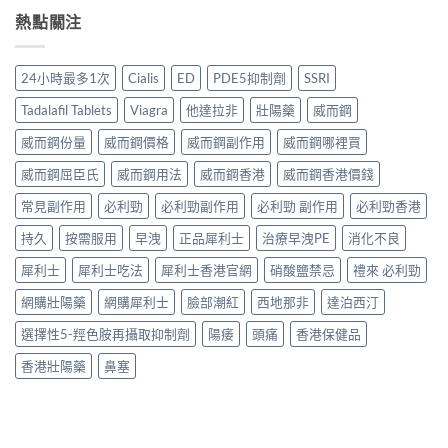
熱點關注
24小時最多1次
Cialis
ED
PDE5抑制劑
SSRI
Tadalafil Tablets
Viagra
他達拉非
壯陽藥
威而鋼
威而鋼份量
威而鋼價格
威而鋼副作用
威而鋼哪裡買
威而鋼屈臣氏
威而鋼用法
威而鋼香港
威而鋼香港價錢
常見副作用
必利勁
必利勁副作用
必利勁 副作用
必利勁香港
持久
按需服用
早洩
正品犀利士
治療早洩PE
消化不良
犀利士
犀利士吃法
犀利士香港官網
硝酸鹽禁忌
禮來 必利勁
網購壯陽藥
網購犀利士
臉部潮紅
西地那非
達泊西汀
選擇性5-羥色胺再攝取抑制劑
陽痿
頭痛
香港保健品
香港壯陽藥
鼻塞