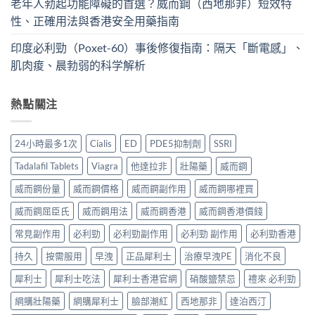
老年人勃起功能障礙的首選？威而鋼（西地那非）短效特
性、正確用法與香港安全用藥指南
印度必利勁（Poxet-60）事後修復指南：隔天「斷電感」、
肌肉痠、晨勃弱的科学解析
熱點關注
24小時最多1次
Cialis
ED
PDE5抑制劑
SSRI
Tadalafil Tablets
Viagra
他達拉非
壯陽藥
威而鋼
威而鋼份量
威而鋼價格
威而鋼副作用
威而鋼哪裡買
威而鋼屈臣氏
威而鋼用法
威而鋼香港
威而鋼香港價錢
常見副作用
必利勁
必利勁副作用
必利勁 副作用
必利勁香港
持久
按需服用
早洩
正品犀利士
治療早洩PE
消化不良
犀利士
犀利士吃法
犀利士香港官網
硝酸鹽禁忌
禮來 必利勁
網購壯陽藥
網購犀利士
臉部潮紅
西地那非
達泊西汀