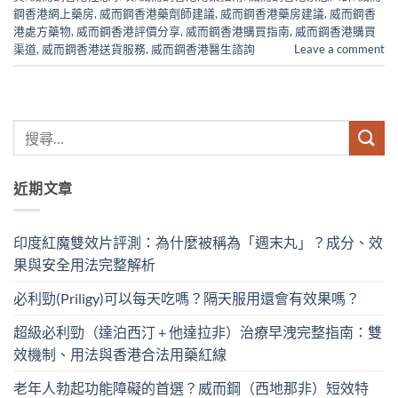
鋼香港網上藥房
,
威而鋼香港藥劑師建議
,
威而鋼香港藥房建議
,
威而鋼香
港處方藥物
,
威而鋼香港評價分享
,
威而鋼香港購買指南
,
威而鋼香港購買
渠道
,
威而鋼香港送貨服務
,
威而鋼香港醫生諮詢
Leave a comment
近期文章
印度紅魔雙效片評測：為什麼被稱為「週末丸」？成分、效
果與安全用法完整解析
必利勁(Priligy)可以每天吃嗎？隔天服用還會有效果嗎？
超級必利勁（達泊西汀 + 他達拉非）治療早洩完整指南：雙
效機制、用法與香港合法用藥紅線
老年人勃起功能障礙的首選？威而鋼（西地那非）短效特