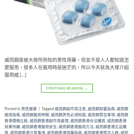
威而鋼是被大傢所熟知的男性用藥，但並不是人人都知道怎
麼服用，很多人在服用時是迷茫的，所以今天就為大傢介紹
服用威 […]
CONTINUE READING
→
Posted in
男性健康
|
Tagged
威而鋼副作用注意
,
威而鋼劑量指南
,
威而鋼
服用指南
,
威而鋼服用時間
,
威而鋼男性必須知道
,
威而鋼禁忌事項
,
威而鋼
香港價格比較
,
威而鋼香港副作用處理
,
威而鋼香港合法購買
,
威而鋼香港
效果持續
,
威而鋼香港服用安全
,
威而鋼香港服用方法
,
威而鋼香港正品購
買
,
威而鋼香港注意事項
,
威而鋼香港用藥指南
,
威而鋼香港禁忌人群
,
威而