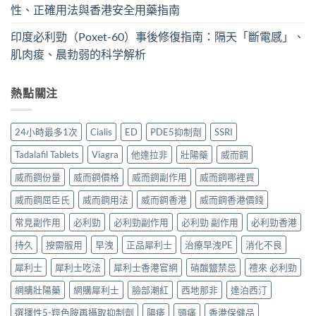
性、正確用法與香港安全用藥指南
印度必利勁（Poxet-60）事後修復指南：隔天「斷電感」、
肌肉痠、晨勃弱的科学解析
熱點關注
24小時最多1次
Cialis
ED
PDE5抑制劑
SSRI
Tadalafil Tablets
Viagra
他達拉非
壯陽藥
威而鋼
威而鋼份量
威而鋼價格
威而鋼副作用
威而鋼哪裡買
威而鋼屈臣氏
威而鋼用法
威而鋼香港
威而鋼香港價錢
常見副作用
必利勁
必利勁副作用
必利勁 副作用
必利勁香港
持久
按需服用
早洩
正品犀利士
治療早洩PE
消化不良
犀利士
犀利士吃法
犀利士香港官網
硝酸鹽禁忌
禮來 必利勁
網購壯陽藥
網購犀利士
臉部潮紅
西地那非
達泊西汀
選擇性5-羥色胺再攝取抑制劑
陽痿
頭痛
香港保健品