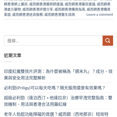
鋼香港網上藥房
,
威而鋼香港藥劑師建議
,
威而鋼香港藥房建議
,
威而鋼香
港處方藥物
,
威而鋼香港評價分享
,
威而鋼香港購買指南
,
威而鋼香港購買
渠道
,
威而鋼香港送貨服務
,
威而鋼香港醫生諮詢
Leave a comment
近期文章
印度紅魔雙效片評測：為什麼被稱為「週末丸」？成分、效
果與安全用法完整解析
必利勁(Priligy)可以每天吃嗎？隔天服用還會有效果嗎？
超級必利勁（達泊西汀 + 他達拉非）治療早洩完整指南：雙
效機制、用法與香港合法用藥紅線
老年人勃起功能障礙的首選？威而鋼（西地那非）短效特