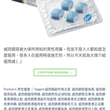
威而鋼是被大傢所熟知的男性用藥，但並不是人人都知道怎
麼服用，很多人在服用時是迷茫的，所以今天就為大傢介紹
服用威 […]
CONTINUE READING
→
Posted in
男性健康
|
Tagged
威而鋼副作用注意
,
威而鋼劑量指南
,
威而鋼
服用指南
,
威而鋼服用時間
,
威而鋼男性必須知道
,
威而鋼禁忌事項
,
威而鋼
香港價格比較
,
威而鋼香港副作用處理
,
威而鋼香港合法購買
,
威而鋼香港
效果持續
,
威而鋼香港服用安全
,
威而鋼香港服用方法
,
威而鋼香港正品購
買
,
威而鋼香港注意事項
,
威而鋼香港用藥指南
,
威而鋼香港禁忌人群
,
威而