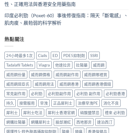
性、正確用法與香港安全用藥指南
印度必利勁（Poxet-60）事後修復指南：隔天「斷電感」、
肌肉痠、晨勃弱的科学解析
熱點關注
24小時最多1次
Cialis
ED
PDE5抑制劑
SSRI
Tadalafil Tablets
Viagra
他達拉非
壯陽藥
威而鋼
威而鋼份量
威而鋼價格
威而鋼副作用
威而鋼哪裡買
威而鋼屈臣氏
威而鋼用法
威而鋼香港
威而鋼香港價錢
常見副作用
必利勁
必利勁副作用
必利勁 副作用
必利勁香港
持久
按需服用
早洩
正品犀利士
治療早洩PE
消化不良
犀利士
犀利士吃法
犀利士香港官網
硝酸鹽禁忌
禮來 必利勁
網購壯陽藥
網購犀利士
臉部潮紅
西地那非
達泊西汀
選擇性5-羥色胺再攝取抑制劑
陽痿
頭痛
香港保健品