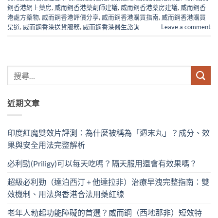
鋼香港網上藥房
,
威而鋼香港藥劑師建議
,
威而鋼香港藥房建議
,
威而鋼香
港處方藥物
,
威而鋼香港評價分享
,
威而鋼香港購買指南
,
威而鋼香港購買
渠道
,
威而鋼香港送貨服務
,
威而鋼香港醫生諮詢
Leave a comment
近期文章
印度紅魔雙效片評測：為什麼被稱為「週末丸」？成分、效
果與安全用法完整解析
必利勁(Priligy)可以每天吃嗎？隔天服用還會有效果嗎？
超級必利勁（達泊西汀 + 他達拉非）治療早洩完整指南：雙
效機制、用法與香港合法用藥紅線
老年人勃起功能障礙的首選？威而鋼（西地那非）短效特