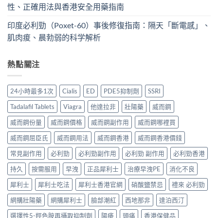
性、正確用法與香港安全用藥指南
印度必利勁（Poxet-60）事後修復指南：隔天「斷電感」、
肌肉痠、晨勃弱的科学解析
熱點關注
24小時最多1次
Cialis
ED
PDE5抑制劑
SSRI
Tadalafil Tablets
Viagra
他達拉非
壯陽藥
威而鋼
威而鋼份量
威而鋼價格
威而鋼副作用
威而鋼哪裡買
威而鋼屈臣氏
威而鋼用法
威而鋼香港
威而鋼香港價錢
常見副作用
必利勁
必利勁副作用
必利勁 副作用
必利勁香港
持久
按需服用
早洩
正品犀利士
治療早洩PE
消化不良
犀利士
犀利士吃法
犀利士香港官網
硝酸鹽禁忌
禮來 必利勁
網購壯陽藥
網購犀利士
臉部潮紅
西地那非
達泊西汀
選擇性5-羥色胺再攝取抑制劑
陽痿
頭痛
香港保健品