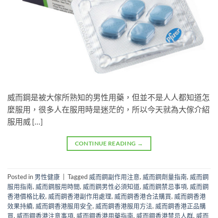
威而鋼是被大傢所熟知的男性用藥，但並不是人人都知道怎
麼服用，很多人在服用時是迷茫的，所以今天就為大傢介紹
服用威 […]
CONTINUE READING
→
Posted in
男性健康
|
Tagged
威而鋼副作用注意
,
威而鋼劑量指南
,
威而鋼
服用指南
,
威而鋼服用時間
,
威而鋼男性必須知道
,
威而鋼禁忌事項
,
威而鋼
香港價格比較
,
威而鋼香港副作用處理
,
威而鋼香港合法購買
,
威而鋼香港
效果持續
,
威而鋼香港服用安全
,
威而鋼香港服用方法
,
威而鋼香港正品購
買
,
威而鋼香港注意事項
,
威而鋼香港用藥指南
,
威而鋼香港禁忌人群
,
威而