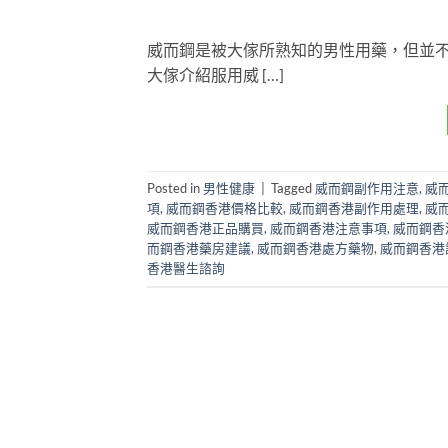
威而鋼是被大傢所熟知的男性用藥，但並
大傢介紹服用威 […]
Posted in
男性健康
|
Tagged
威而鋼副作用注意
,
威
項
,
威而鋼香港價格比較
,
威而鋼香港副作用處理
,
威
威而鋼香港正品購買
,
威而鋼香港注意事項
,
威而鋼香
而鋼香港藥房建議
,
威而鋼香港處方藥物
,
威而鋼香港
香港醫生諮詢