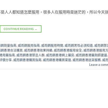
不是人人都知道怎麼服用，很多人在服用時是迷茫的，所以今天
CONTINUE READING
→
而鋼劑量指南
,
威而鋼服用指南
,
威而鋼服用時間
,
威而鋼男性必須知道
,
威而鋼禁
而鋼香港合法購買
,
威而鋼香港效果持續
,
威而鋼香港服用安全
,
威而鋼香港服用
港用藥指南
,
威而鋼香港禁忌人群
,
威而鋼香港網上藥房
,
威而鋼香港藥劑師建議
評價分享
,
威而鋼香港購買指南
,
威而鋼香港購買渠道
,
威而鋼香港送貨服務
,
威
Leave a com