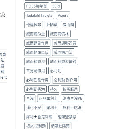
PDE5抑制劑
SSRI
就為
Tadalafil Tablets
Viagra
他達拉非
壯陽藥
威而鋼
威而鋼份量
威而鋼價格
威而鋼副作用
威而鋼哪裡買
威而鋼屈臣氏
威而鋼用法
忌事
方法
,
威而鋼香港
威而鋼香港價錢
,
威
常見副作用
必利勁
而鋼
ment
必利勁副作用
必利勁 副作用
必利勁香港
持久
按需服用
早洩
正品犀利士
治療早洩PE
消化不良
犀利士
犀利士吃法
犀利士香港官網
硝酸鹽禁忌
禮來 必利勁
網購壯陽藥