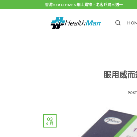
Skip
香港HEALTHMEN網上購物，老客戶買三送一
to
content
HO
服用威而
POS
03
6 月