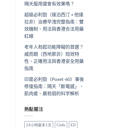
隔天服用還會有效果嗎？
超級必利勁（達泊西汀 + 他達
拉非）治療早洩完整指南：雙
效機制、用法與香港合法用藥
紅線
老年人勃起功能障礙的首選？
威而鋼（西地那非）短效特
性、正確用法與香港安全用藥
指南
印度必利勁（Poxet-60）事後
修復指南：隔天「斷電感」、
肌肉痠、晨勃弱的科学解析
熱點關注
24小時最多1次
Cialis
ED