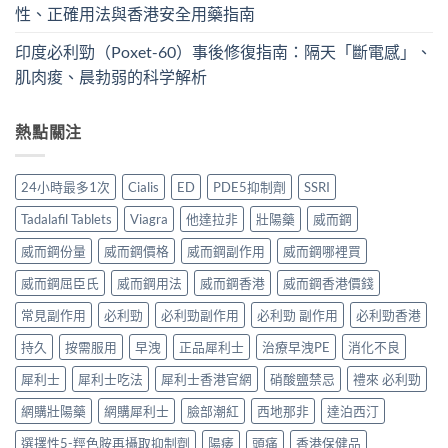
性、正確用法與香港安全用藥指南
印度必利勁（Poxet-60）事後修復指南：隔天「斷電感」、
肌肉痠、晨勃弱的科学解析
熱點關注
24小時最多1次
Cialis
ED
PDE5抑制劑
SSRI
Tadalafil Tablets
Viagra
他達拉非
壯陽藥
威而鋼
威而鋼份量
威而鋼價格
威而鋼副作用
威而鋼哪裡買
威而鋼屈臣氏
威而鋼用法
威而鋼香港
威而鋼香港價錢
常見副作用
必利勁
必利勁副作用
必利勁 副作用
必利勁香港
持久
按需服用
早洩
正品犀利士
治療早洩PE
消化不良
犀利士
犀利士吃法
犀利士香港官網
硝酸鹽禁忌
禮來 必利勁
網購壯陽藥
網購犀利士
臉部潮紅
西地那非
達泊西汀
選擇性5-羥色胺再攝取抑制劑
陽痿
頭痛
香港保健品