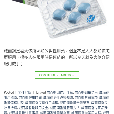
威而鋼是被大傢所熟知的男性用藥，但並不是人人都知道怎
麼服用，很多人在服用時是迷茫的，所以今天就為大傢介紹
服用威 […]
CONTINUE READING
→
Posted in
男性健康
|
Tagged
威而鋼副作用注意
,
威而鋼劑量指南
,
威而鋼
服用指南
,
威而鋼服用時間
,
威而鋼男性必須知道
,
威而鋼禁忌事項
,
威而鋼
香港價格比較
,
威而鋼香港副作用處理
,
威而鋼香港合法購買
,
威而鋼香港
效果持續
,
威而鋼香港服用安全
,
威而鋼香港服用方法
,
威而鋼香港正品購
買
,
威而鋼香港注意事項
,
威而鋼香港用藥指南
,
威而鋼香港禁忌人群
,
威而