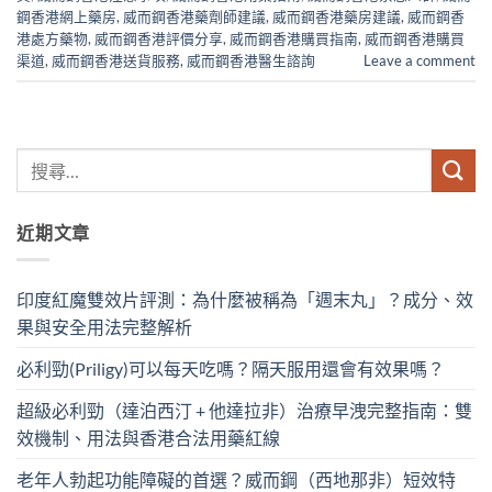
鋼香港網上藥房
,
威而鋼香港藥劑師建議
,
威而鋼香港藥房建議
,
威而鋼香
港處方藥物
,
威而鋼香港評價分享
,
威而鋼香港購買指南
,
威而鋼香港購買
渠道
,
威而鋼香港送貨服務
,
威而鋼香港醫生諮詢
Leave a comment
近期文章
印度紅魔雙效片評測：為什麼被稱為「週末丸」？成分、效
果與安全用法完整解析
必利勁(Priligy)可以每天吃嗎？隔天服用還會有效果嗎？
超級必利勁（達泊西汀 + 他達拉非）治療早洩完整指南：雙
效機制、用法與香港合法用藥紅線
老年人勃起功能障礙的首選？威而鋼（西地那非）短效特